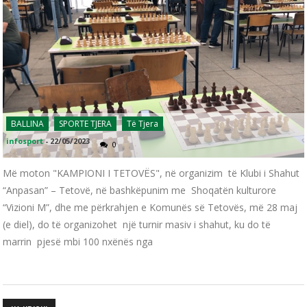
BALLINA
SPORTE TJERA
Të Tjera
infosport
-
22/05/2023
0
Më moton "KAMPIONI I TETOVËS", në organizim të Klubi i Shahut
“Anpasan” – Tetovë, në bashkëpunim me Shoqatën kulturore
“Vizioni M”, dhe me përkrahjen e Komunës së Tetovës, më 28 maj
(e diel), do të organizohet një turnir masiv i shahut, ku do të
marrin pjesë mbi 100 nxënës nga