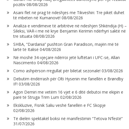
pozitiv
08/08/2026
Asani flet në prag të ndeshjes me Tikveshin: Tre pikët duhet
të mbeten në Kumanovë!
08/08/2026
Analiza e vendimeve të arbitrëve në ndeshjen Shkëndija (H) –
Sileksi, VAR-i me në krye Benjamin Kerimin ndërhyri saktë në
tre situata
08/08/2026
SHBA, “Dardania” pushton Gran Paradison, majën më të
lartë të Italisë
04/08/2026
Në moshë 34-vjeçare ndërroi jetë luftëtari i UFC-së, Allan
Nascimento
04/08/2026
Como ashpërson rregullat për biletat sezonale!
03/08/2026
Debutim ëndërrash për Olti Hysenin me fanellën e Brøndby
IF!
03/08/2026
Agon Demiri me vetëm 16 vjet e 6 ditë debutoi me ekipin e
parë të Struga Trim Lum
02/08/2026
Ekskluzive, Fisnik Saliu veshë fanellën e FC Skopje
02/08/2026
Të dielën spektakël boksi në manifestimin “Tetova N’festë”
31/07/2026