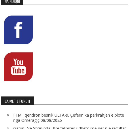
NA NDIQNI
LAJMET E FUNDIT
FFM i qëndron besnik UEFA-s, Çeferin ka përkrahjen e plotë
nga Omeragiç
08/08/2026
Gafuri: Në Shtip ndaj Bregallnicës udhëtojmë për një rezultat