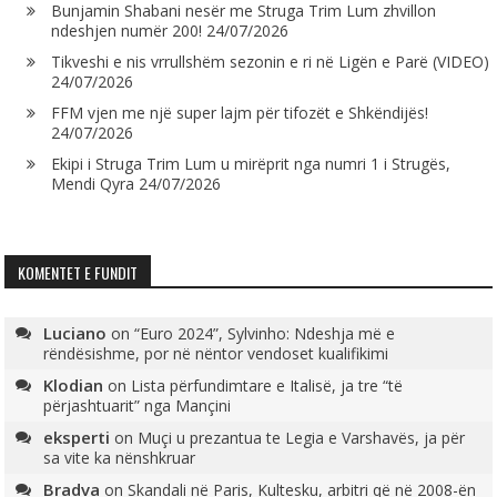
Bunjamin Shabani nesër me Struga Trim Lum zhvillon
ndeshjen numër 200!
24/07/2026
Tikveshi e nis vrrullshëm sezonin e ri në Ligën e Parë (VIDEO)
24/07/2026
FFM vjen me një super lajm për tifozët e Shkëndijës!
24/07/2026
Ekipi i Struga Trim Lum u mirëprit nga numri 1 i Strugës,
Mendi Qyra
24/07/2026
KOMENTET E FUNDIT
Luciano
on
“Euro 2024”, Sylvinho: Ndeshja më e
rëndësishme, por në nëntor vendoset kualifikimi
Klodian
on
Lista përfundimtare e Italisë, ja tre “të
përjashtuarit” nga Mançini
eksperti
on
Muçi u prezantua te Legia e Varshavës, ja për
sa vite ka nënshkruar
Bradva
on
Skandali në Paris, Kultesku, arbitri që në 2008-ën