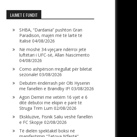
LAJMET E FUNDIT
SHBA, “Dardania” pushton Gran
Paradison, majën më të lartë të
Italisë
04/08/2026
Në moshë 34-vjeçare ndërroi jetë
luftëtari i UFC-së, Allan Nascimento
04/08/2026
Como ashpërson rregullat për biletat
sezonale!
03/08/2026
Debutim ëndërrash për Olti Hysenin
me fanellën e Brøndby IF!
03/08/2026
Agon Demiri me vetëm 16 vjet e 6
ditë debutoi me ekipin e parë të
Struga Trim Lum
02/08/2026
Ekskluzive, Fisnik Saliu veshë fanellën
e FC Skopje
02/08/2026
Të dielën spektakël boksi në
manifestimin “Tetova N’festë”