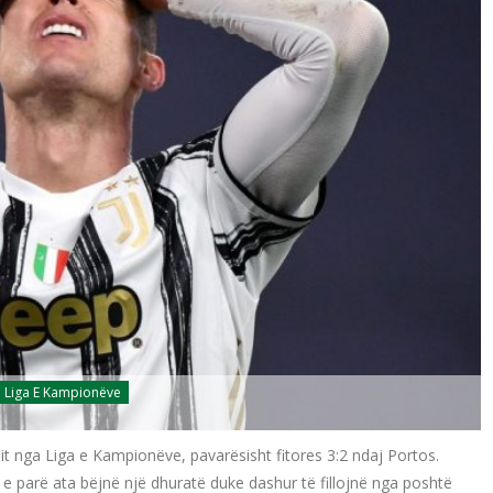
Liga E Kampionëve
sit nga Liga e Kampionëve, pavarësisht fitores 3:2 ndaj Portos.
e parë ata bëjnë një dhuratë duke dashur të fillojnë nga poshtë