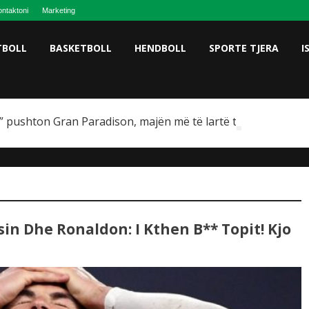
ntaktoni
Marketing
TBOLL
BASKETBOLL
HENDBOLL
SPORTE TJERA
I
 pushton Gran Paradison, majën më të lartë të Italisë
in Dhe Ronaldon: I Kthen B** Topit! Kjo