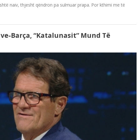
 është naiv, thjesht qëndron pa sulmuar prapa. Por kthimi me të
uve-Barça, “katalunasit” Mund Të