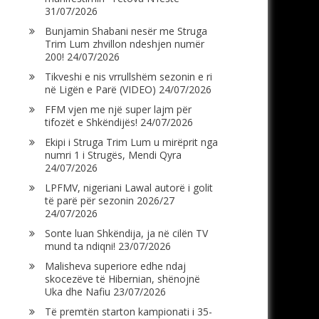
31/07/2026
Bunjamin Shabani nesër me Struga
Trim Lum zhvillon ndeshjen numër
200!
24/07/2026
Tikveshi e nis vrrullshëm sezonin e ri
në Ligën e Parë (VIDEO)
24/07/2026
FFM vjen me një super lajm për
tifozët e Shkëndijës!
24/07/2026
Ekipi i Struga Trim Lum u mirëprit nga
numri 1 i Strugës, Mendi Qyra
24/07/2026
LPFMV, nigeriani Lawal autorë i golit
të parë për sezonin 2026/27
24/07/2026
Sonte luan Shkëndija, ja në cilën TV
mund ta ndiqni!
23/07/2026
Malisheva superiore edhe ndaj
skocezëve të Hibernian, shënojnë
Uka dhe Nafiu
23/07/2026
Të premtën starton kampionati i 35-