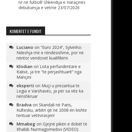
të në futboll! Shkëndija e Haraçinës
debutuesja e vetme
23/07/2026
KOMENTET E FUNDIT
Luciano
on
“Euro 2024”, Sylvinho:
Ndeshja më e rëndësishme, por në
nëntor vendoset kualifikimi
Klodian
on
Lista përfundimtare e
Italisë, ja tre “të përjashtuarit” nga
Mançini
eksperti
on
Muçi u prezantua te
Legia e Varshavës, ja për sa vite ka
nënshkruar
Bradva
on
Skandali në Paris,
Kultesku, arbitri që në 2008-ën kishte
tentuar vetëvrasjen!
Mmabeg
on
Gjejnë pikën e dobët të
Khabib Nurmagomedov (VIDEO)