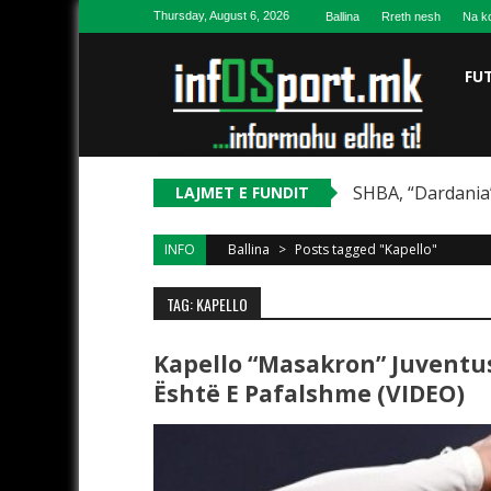
Skip to content
Thursday, August 6, 2026
Ballina
Rreth nesh
Na ko
FU
SHBA, “Dardania”
LAJMET E FUNDIT
INFO
Ballina
>
Posts tagged "Kapello"
TAG: KAPELLO
Kapello “masakron” Juventus
Është E Pafalshme (VIDEO)