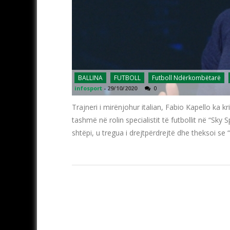
BALLINA
FUTBOLL
Futboll Ndërkombëtarë
infosport
-
29/10/2020
0
Trajneri i mirënjohur italian, Fabio Kapello ka kr
tashmë në rolin specialistit të futbollit në “S
shtëpi, u tregua i drejtpërdrejtë dhe theksoi se 