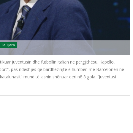
Të Tjera
itikuar Juventusin dhe futbollin italian në përgjithësu. Kapello,
ky Sport”, pas ndeshjes që bardhezinjtë e humbën me Barcelonën në
“katalunasit” mund të kishin shënuar deri në 8 gola. “Juventusi