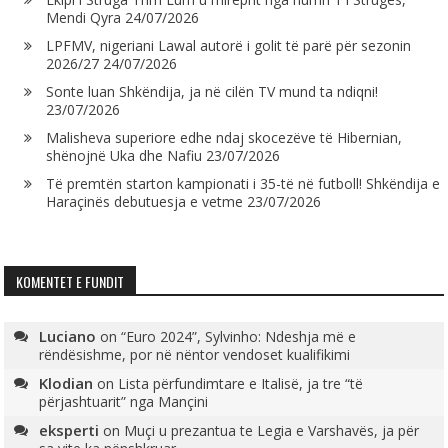
Mendi Qyra
24/07/2026
LPFMV, nigeriani Lawal autorë i golit të parë për sezonin
2026/27
24/07/2026
Sonte luan Shkëndija, ja në cilën TV mund ta ndiqni!
23/07/2026
Malisheva superiore edhe ndaj skocezëve të Hibernian,
shënojnë Uka dhe Nafiu
23/07/2026
Të premtën starton kampionati i 35-të në futboll! Shkëndija e
Haraçinës debutuesja e vetme
23/07/2026
KOMENTET E FUNDIT
Luciano
on
“Euro 2024”, Sylvinho: Ndeshja më e
rëndësishme, por në nëntor vendoset kualifikimi
Klodian
on
Lista përfundimtare e Italisë, ja tre “të
përjashtuarit” nga Mançini
eksperti
on
Muçi u prezantua te Legia e Varshavës, ja për