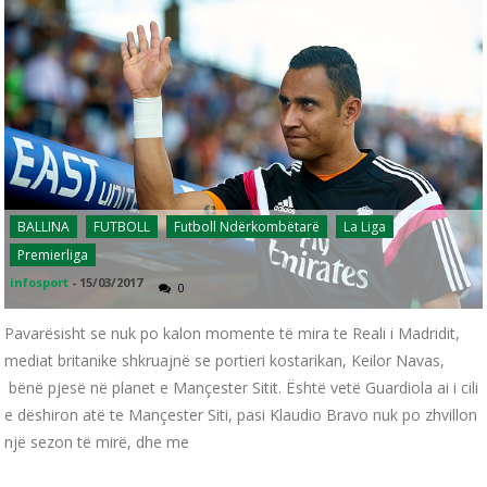
BALLINA
FUTBOLL
Futboll Ndërkombëtarë
La Liga
Premierliga
infosport
-
15/03/2017
0
Pavarësisht se nuk po kalon momente të mira te Reali i Madridit,
mediat britanike shkruajnë se portieri kostarikan, Keilor Navas,
bënë pjesë në planet e Mançester Sitit. Është vetë Guardiola ai i cili
e dëshiron atë te Mançester Siti, pasi Klaudio Bravo nuk po zhvillon
një sezon të mirë, dhe me