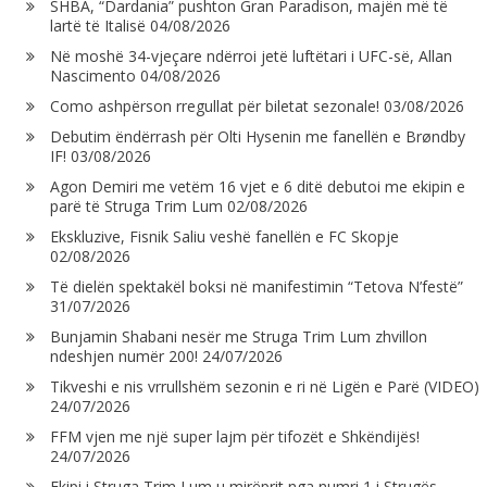
SHBA, “Dardania” pushton Gran Paradison, majën më të
lartë të Italisë
04/08/2026
Në moshë 34-vjeçare ndërroi jetë luftëtari i UFC-së, Allan
Nascimento
04/08/2026
Como ashpërson rregullat për biletat sezonale!
03/08/2026
Debutim ëndërrash për Olti Hysenin me fanellën e Brøndby
IF!
03/08/2026
Agon Demiri me vetëm 16 vjet e 6 ditë debutoi me ekipin e
parë të Struga Trim Lum
02/08/2026
Ekskluzive, Fisnik Saliu veshë fanellën e FC Skopje
02/08/2026
Të dielën spektakël boksi në manifestimin “Tetova N’festë”
31/07/2026
Bunjamin Shabani nesër me Struga Trim Lum zhvillon
ndeshjen numër 200!
24/07/2026
Tikveshi e nis vrrullshëm sezonin e ri në Ligën e Parë (VIDEO)
24/07/2026
FFM vjen me një super lajm për tifozët e Shkëndijës!
24/07/2026
Ekipi i Struga Trim Lum u mirëprit nga numri 1 i Strugës,