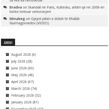
sa vite ka nënshkruar
Bradva
on
Skandali në Paris, Kultesku, arbitri që në 2008-ën
kishte tentuar vetëvrasjen!
Mmabeg
on
Gjejnë pikën e dobët të Khabib
Nurmagomedov (VIDEO)
ARKIVI
August 2026
(6)
July 2026
(28)
June 2026
(60)
May 2026
(46)
April 2026
(67)
March 2026
(74)
February 2026
(32)
January 2026
(81)
December 2025
(47)