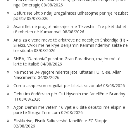
nga Omeragiç
08/08/2026
Gafuri: Në Shtip ndaj Bregallnicës udhëtojmë për një rezultat
pozitiv
08/08/2026
Asani flet në prag të ndeshjes me Tikveshin: Tre pikët duhet
të mbeten në Kumanovë!
08/08/2026
Analiza e vendimeve të arbitrëve në ndeshjen Shkëndija (H) –
Sileksi, VAR-i me në krye Benjamin Kerimin ndërhyri saktë në
tre situata
08/08/2026
SHBA, “Dardania” pushton Gran Paradison, majën më të
lartë të Italisë
04/08/2026
Në moshë 34-vjeçare ndërroi jetë luftëtari i UFC-së, Allan
Nascimento
04/08/2026
Como ashpërson rregullat për biletat sezonale!
03/08/2026
Debutim ëndërrash për Olti Hysenin me fanellën e Brøndby
IF!
03/08/2026
Agon Demiri me vetëm 16 vjet e 6 ditë debutoi me ekipin e
parë të Struga Trim Lum
02/08/2026
Ekskluzive, Fisnik Saliu veshë fanellën e FC Skopje
02/08/2026