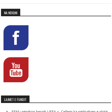
NA NDIQNI
LAJMET E FUNDIT
FFM i qëndron besnik UEFA-s, Çeferin ka përkrahjen e plotë