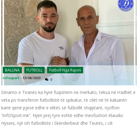
BALLINA
FUTBOLL
Futboll Nga Rajoni
infosport
-
13/08/2020
0
Dinamo e Tiranës ka hyrë fuqishëm në merkato, teksa në rradhët e
veta po transferon futbollistë të spikatur, të cilët në të kaluarën
kanë qenë pjesë edhe e elitës së futbollit shqiptarë, njofton
“infOSport.mk”. Njëri prej tyre është edhe mesfushori Klaudio
Hyseni, një ish futbollistë i Skënderbeut dhe Teutës, i cili