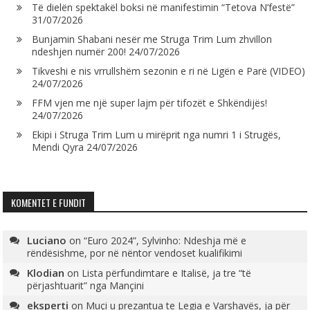
Të dielën spektakël boksi në manifestimin “Tetova N’festë”
31/07/2026
Bunjamin Shabani nesër me Struga Trim Lum zhvillon
ndeshjen numër 200!
24/07/2026
Tikveshi e nis vrrullshëm sezonin e ri në Ligën e Parë (VIDEO)
24/07/2026
FFM vjen me një super lajm për tifozët e Shkëndijës!
24/07/2026
Ekipi i Struga Trim Lum u mirëprit nga numri 1 i Strugës,
Mendi Qyra
24/07/2026
KOMENTET E FUNDIT
Luciano
on
“Euro 2024”, Sylvinho: Ndeshja më e
rëndësishme, por në nëntor vendoset kualifikimi
Klodian
on
Lista përfundimtare e Italisë, ja tre “të
përjashtuarit” nga Mançini
eksperti
on
Muçi u prezantua te Legia e Varshavës, ja për