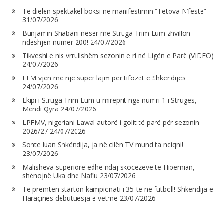
Të dielën spektakël boksi në manifestimin “Tetova N’festë”
31/07/2026
Bunjamin Shabani nesër me Struga Trim Lum zhvillon
ndeshjen numër 200!
24/07/2026
Tikveshi e nis vrrullshëm sezonin e ri në Ligën e Parë (VIDEO)
24/07/2026
FFM vjen me një super lajm për tifozët e Shkëndijës!
24/07/2026
Ekipi i Struga Trim Lum u mirëprit nga numri 1 i Strugës,
Mendi Qyra
24/07/2026
LPFMV, nigeriani Lawal autorë i golit të parë për sezonin
2026/27
24/07/2026
Sonte luan Shkëndija, ja në cilën TV mund ta ndiqni!
23/07/2026
Malisheva superiore edhe ndaj skocezëve të Hibernian,
shënojnë Uka dhe Nafiu
23/07/2026
Të premtën starton kampionati i 35-të në futboll! Shkëndija e
Haraçinës debutuesja e vetme
23/07/2026