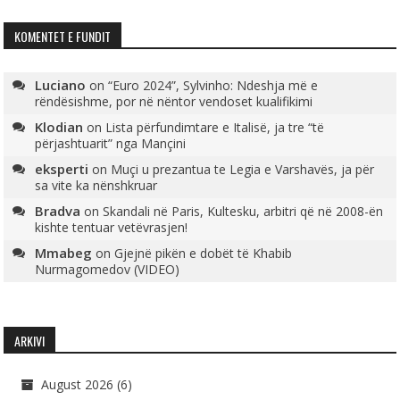
KOMENTET E FUNDIT
Luciano
on
“Euro 2024”, Sylvinho: Ndeshja më e
rëndësishme, por në nëntor vendoset kualifikimi
Klodian
on
Lista përfundimtare e Italisë, ja tre “të
përjashtuarit” nga Mançini
eksperti
on
Muçi u prezantua te Legia e Varshavës, ja për
sa vite ka nënshkruar
Bradva
on
Skandali në Paris, Kultesku, arbitri që në 2008-ën
kishte tentuar vetëvrasjen!
Mmabeg
on
Gjejnë pikën e dobët të Khabib
Nurmagomedov (VIDEO)
ARKIVI
August 2026
(6)