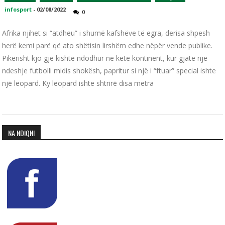
infosport
-
02/08/2022
0
Afrika njihet si “atdheu” i shumë kafshëve të egra, derisa shpesh
herë kemi parë që ato shëtisin lirshëm edhe nëpër vende publike.
Pikërisht kjo gjë kishte ndodhur në këtë kontinent, kur gjatë një
ndeshje futbolli midis shokësh, papritur si një i “ftuar” special ishte
një leopard. Ky leopard ishte shtrirë disa metra
NA NDIQNI