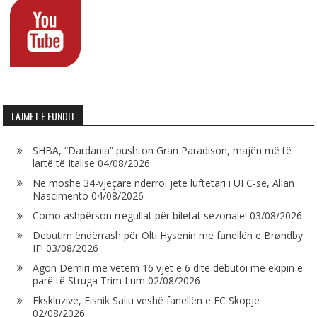
LAJMET E FUNDIT
SHBA, “Dardania” pushton Gran Paradison, majën më të
lartë të Italisë
04/08/2026
Në moshë 34-vjeçare ndërroi jetë luftëtari i UFC-së, Allan
Nascimento
04/08/2026
Como ashpërson rregullat për biletat sezonale!
03/08/2026
Debutim ëndërrash për Olti Hysenin me fanellën e Brøndby
IF!
03/08/2026
Agon Demiri me vetëm 16 vjet e 6 ditë debutoi me ekipin e
parë të Struga Trim Lum
02/08/2026
Ekskluzive, Fisnik Saliu veshë fanellën e FC Skopje
02/08/2026