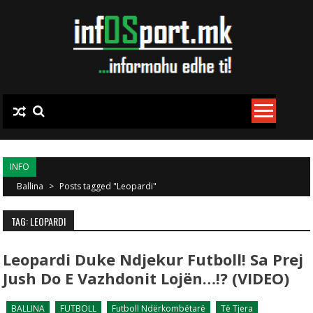
Skip to content
INFO
Ballina
>
Posts tagged "Leopardi"
TAG: LEOPARDI
Leopardi Duke Ndjekur Futboll! Sa Prej
Jush Do E Vazhdonit Lojën…!? (VIDEO)
BALLINA
FUTBOLL
Futboll Ndërkombëtarë
Të Tjera