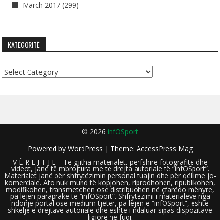
March 2017
(299)
KATEGORITË
Kategoritë
© 2026
infOSport
Powered by
WordPress
| Theme:
AccessPress Mag
V Ë R E J T J E – Të gjitha materialet, përfshirë fotografitë dhe
videot, janë të mbrojtura me të drejta autoriale të “infOSport”.
Materialet janë për shfrytëzimin personal tuajin dhe për qëllime jo-
komerciale. Ato nuk mund të kopjohen, riprodhohen, ripublikohen,
modifikohen, transmetohen ose distribuohen në çfarëdo mënyre,
pa lejen paraprake të “infOSport”. Shfrytëzimi i materialeve nga
ndonjë portal ose medium tjetër, pa lejen e “infOSport”, është
shkelje e drejtave autoriale dhe është i ndaluar sipas dispozitave
ligjore në fuqi.