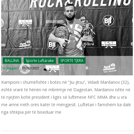
BALLINA
Sporte Luftarake
SPORTE TJERA
infosport
-
21/02/2023
0
Kampioni i shumëfishtë i botës në “Jiu-jitsu”, Vidadi Mardanov (32),
është vrarë të hënën në mbrëmje në Dagestan. Mardanov ishte në
të njëjtën kohë president i ligës së luftimeve NFC MMA dhe u vra
me armë rreth orës katër të mëngjesit. Luftëtari i famshëm ka dalë
nga shtëpia për të biseduar me