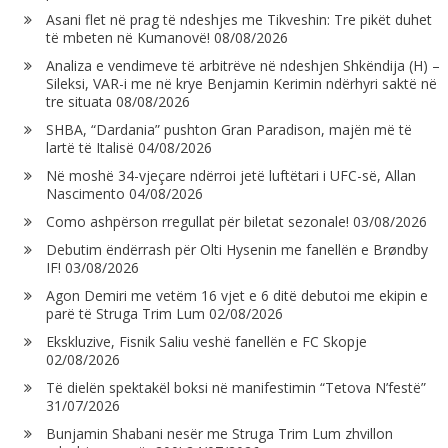
Asani flet në prag të ndeshjes me Tikveshin: Tre pikët duhet
të mbeten në Kumanovë!
08/08/2026
Analiza e vendimeve të arbitrëve në ndeshjen Shkëndija (H) –
Sileksi, VAR-i me në krye Benjamin Kerimin ndërhyri saktë në
tre situata
08/08/2026
SHBA, “Dardania” pushton Gran Paradison, majën më të
lartë të Italisë
04/08/2026
Në moshë 34-vjeçare ndërroi jetë luftëtari i UFC-së, Allan
Nascimento
04/08/2026
Como ashpërson rregullat për biletat sezonale!
03/08/2026
Debutim ëndërrash për Olti Hysenin me fanellën e Brøndby
IF!
03/08/2026
Agon Demiri me vetëm 16 vjet e 6 ditë debutoi me ekipin e
parë të Struga Trim Lum
02/08/2026
Ekskluzive, Fisnik Saliu veshë fanellën e FC Skopje
02/08/2026
Të dielën spektakël boksi në manifestimin “Tetova N’festë”
31/07/2026
Bunjamin Shabani nesër me Struga Trim Lum zhvillon