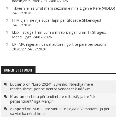
ndeshjen numër 200!
24/07/2026
Tikveshi e nis vrrullshëm sezonin e ri në Ligën e Parë (VIDEO)
24/07/2026
FFM vjen me një super lajm për tifozët e Shkëndijës!
24/07/2026
Ekipi i Struga Trim Lum u mirëprit nga numri 1 i Strugës,
Mendi Qyra
24/07/2026
LPFMV, nigeriani Lawal autorë i golit të parë për sezonin
2026/27
24/07/2026
KOMENTET E FUNDIT
Luciano
on
“Euro 2024”, Sylvinho: Ndeshja më e
rëndësishme, por në nëntor vendoset kualifikimi
Klodian
on
Lista përfundimtare e Italisë, ja tre “të
përjashtuarit” nga Mançini
eksperti
on
Muçi u prezantua te Legia e Varshavës, ja për
sa vite ka nënshkruar