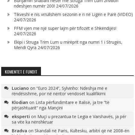
Bunjamin Shabani nesër me Struga Trim Lum zhvillon
ndeshjen numër 200!
24/07/2026
Tikveshi e nis vrrullshëm sezonin e ri në Ligën e Parë (VIDEO)
24/07/2026
FFM vjen me një super lajm për tifozët e Shkëndijës!
24/07/2026
Ekipi i Struga Trim Lum u mirëprit nga numri 1 i Strugës,
Mendi Qyra
24/07/2026
KOMENTET E FUNDIT
Luciano
on
“Euro 2024”, Sylvinho: Ndeshja më e
rëndësishme, por në nëntor vendoset kualifikimi
Klodian
on
Lista përfundimtare e Italisë, ja tre “të
përjashtuarit” nga Mançini
eksperti
on
Muçi u prezantua te Legia e Varshavës, ja për
sa vite ka nënshkruar
Bradva
on
Skandali në Paris, Kultesku, arbitri që në 2008-ën