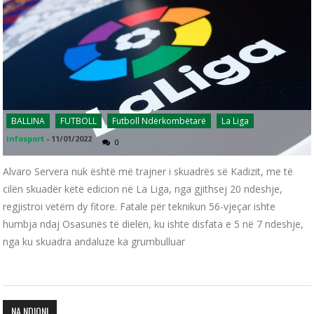
BALLINA
FUTBOLL
Futboll Ndërkombëtarë
La Liga
infosport
-
11/01/2022
0
Alvaro Servera nuk është më trajner i skuadrës së Kadizit, me të
cilën skuadër këtë edicion në La Liga, nga gjithsej 20 ndeshje,
regjistroi vetëm dy fitore. Fatale për teknikun 56-vjeçar ishte
humbja ndaj Osasunës të dielën, ku ishte disfata e 5 në 7 ndeshje,
nga ku skuadra andaluze ka grumbulluar
NA NDIQNI