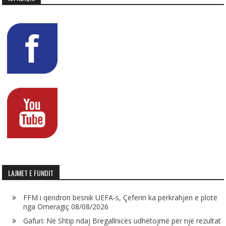
LAJMET E FUNDIT
FFM i qëndron besnik UEFA-s, Çeferin ka përkrahjen e plotë
nga Omeragiç
08/08/2026
Gafuri: Në Shtip ndaj Bregallnicës udhëtojmë për një rezultat