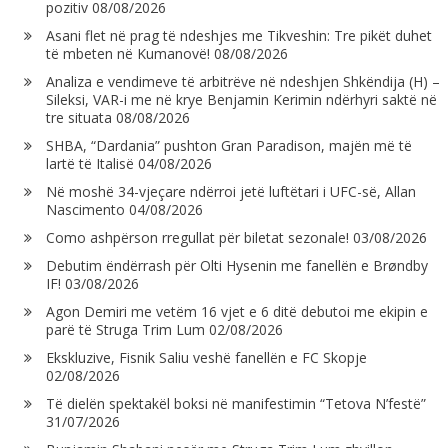
pozitiv
08/08/2026
Asani flet në prag të ndeshjes me Tikveshin: Tre pikët duhet
të mbeten në Kumanovë!
08/08/2026
Analiza e vendimeve të arbitrëve në ndeshjen Shkëndija (H) –
Sileksi, VAR-i me në krye Benjamin Kerimin ndërhyri saktë në
tre situata
08/08/2026
SHBA, “Dardania” pushton Gran Paradison, majën më të
lartë të Italisë
04/08/2026
Në moshë 34-vjeçare ndërroi jetë luftëtari i UFC-së, Allan
Nascimento
04/08/2026
Como ashpërson rregullat për biletat sezonale!
03/08/2026
Debutim ëndërrash për Olti Hysenin me fanellën e Brøndby
IF!
03/08/2026
Agon Demiri me vetëm 16 vjet e 6 ditë debutoi me ekipin e
parë të Struga Trim Lum
02/08/2026
Ekskluzive, Fisnik Saliu veshë fanellën e FC Skopje
02/08/2026
Të dielën spektakël boksi në manifestimin “Tetova N’festë”
31/07/2026