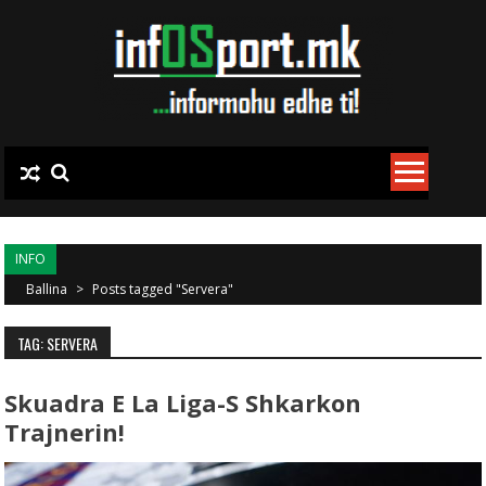
Skip to content
INFO
Ballina
>
Posts tagged "Servera"
TAG: SERVERA
Skuadra E La Liga-S Shkarkon
Trajnerin!