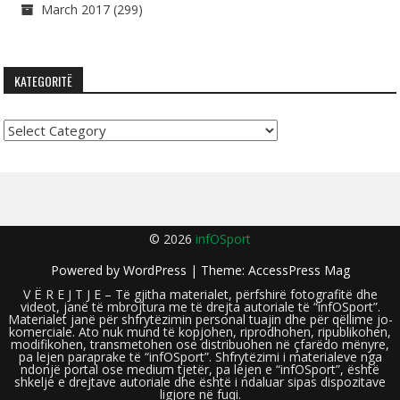
March 2017
(299)
KATEGORITË
Kategoritë
© 2026
infOSport
Powered by
WordPress
| Theme:
AccessPress Mag
V Ë R E J T J E – Të gjitha materialet, përfshirë fotografitë dhe
videot, janë të mbrojtura me të drejta autoriale të “infOSport”.
Materialet janë për shfrytëzimin personal tuajin dhe për qëllime jo-
komerciale. Ato nuk mund të kopjohen, riprodhohen, ripublikohen,
modifikohen, transmetohen ose distribuohen në çfarëdo mënyre,
pa lejen paraprake të “infOSport”. Shfrytëzimi i materialeve nga
ndonjë portal ose medium tjetër, pa lejen e “infOSport”, është
shkelje e drejtave autoriale dhe është i ndaluar sipas dispozitave
ligjore në fuqi.