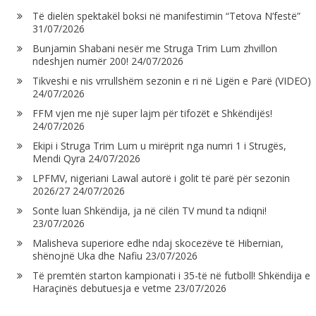
Të dielën spektakël boksi në manifestimin “Tetova N’festë”
31/07/2026
Bunjamin Shabani nesër me Struga Trim Lum zhvillon
ndeshjen numër 200!
24/07/2026
Tikveshi e nis vrrullshëm sezonin e ri në Ligën e Parë (VIDEO)
24/07/2026
FFM vjen me një super lajm për tifozët e Shkëndijës!
24/07/2026
Ekipi i Struga Trim Lum u mirëprit nga numri 1 i Strugës,
Mendi Qyra
24/07/2026
LPFMV, nigeriani Lawal autorë i golit të parë për sezonin
2026/27
24/07/2026
Sonte luan Shkëndija, ja në cilën TV mund ta ndiqni!
23/07/2026
Malisheva superiore edhe ndaj skocezëve të Hibernian,
shënojnë Uka dhe Nafiu
23/07/2026
Të premtën starton kampionati i 35-të në futboll! Shkëndija e
Haraçinës debutuesja e vetme
23/07/2026