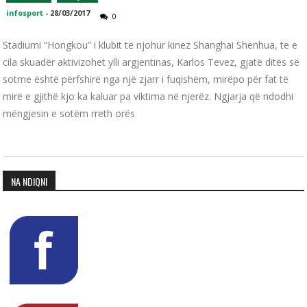
infosport
-
28/03/2017
0
Stadiumi “Hongkou” i klubit të njohur kinez Shanghai Shenhua, te e
cila skuadër aktivizohet ylli argjentinas, Karlos Tevez, gjatë ditës së
sotme është përfshirë nga një zjarr i fuqishëm, mirëpo për fat të
mirë e gjithë kjo ka kaluar pa viktima në njerëz. Ngjarja që ndodhi
mëngjesin e sotëm rreth orës
NA NDIQNI