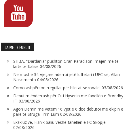
LAJMET E FUNDIT
SHBA, “Dardania” pushton Gran Paradison, majën më të
lartë të Italisë
04/08/2026
Në moshë 34-vjeçare ndërroi jetë luftëtari i UFC-së, Allan
Nascimento
04/08/2026
Como ashpërson rregullat për biletat sezonale!
03/08/2026
Debutim ëndërrash për Olti Hysenin me fanellën e Brøndby
IF!
03/08/2026
Agon Demiri me vetëm 16 vjet e 6 ditë debutoi me ekipin e
parë të Struga Trim Lum
02/08/2026
Ekskluzive, Fisnik Saliu veshë fanellën e FC Skopje
02/08/2026