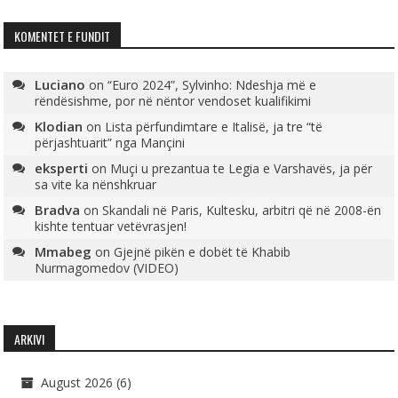
KOMENTET E FUNDIT
Luciano
on
“Euro 2024”, Sylvinho: Ndeshja më e
rëndësishme, por në nëntor vendoset kualifikimi
Klodian
on
Lista përfundimtare e Italisë, ja tre “të
përjashtuarit” nga Mançini
eksperti
on
Muçi u prezantua te Legia e Varshavës, ja për
sa vite ka nënshkruar
Bradva
on
Skandali në Paris, Kultesku, arbitri që në 2008-ën
kishte tentuar vetëvrasjen!
Mmabeg
on
Gjejnë pikën e dobët të Khabib
Nurmagomedov (VIDEO)
ARKIVI
August 2026
(6)