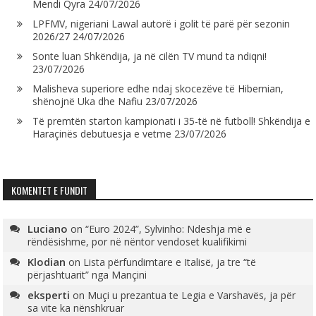
Mendi Qyra
24/07/2026
LPFMV, nigeriani Lawal autorë i golit të parë për sezonin
2026/27
24/07/2026
Sonte luan Shkëndija, ja në cilën TV mund ta ndiqni!
23/07/2026
Malisheva superiore edhe ndaj skocezëve të Hibernian,
shënojnë Uka dhe Nafiu
23/07/2026
Të premtën starton kampionati i 35-të në futboll! Shkëndija e
Haraçinës debutuesja e vetme
23/07/2026
KOMENTET E FUNDIT
Luciano
on
“Euro 2024”, Sylvinho: Ndeshja më e
rëndësishme, por në nëntor vendoset kualifikimi
Klodian
on
Lista përfundimtare e Italisë, ja tre “të
përjashtuarit” nga Mançini
eksperti
on
Muçi u prezantua te Legia e Varshavës, ja për
sa vite ka nënshkruar