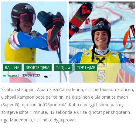
BALLINA
SPORTE TJERA
Të Tjera
TOP LAJME
infosport
-
23/01/2023
0
Skiatori shkupjan, Alban Elezi Cannaferina, i cili përfaqëson Francën,
u shpall kampion bote për të rinj në disiplinën e Slalomit të madh
(Super G), njofton “infOSport.mk”. Koha e përgjithshme pas dy
zbritjeve ishte 1 minutë, 43 sekonda e 61 të qindtat për shqiptarin
nga Maqedonia, i cili në të dyja provat