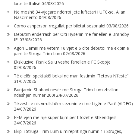
lartë të Italisë
04/08/2026
Në moshë 34-vjeçare ndërroi jetë luftëtari i UFC-së, Allan
Nascimento
04/08/2026
Como ashpërson rregullat për biletat sezonale!
03/08/2026
Debutim ëndërrash për Olti Hysenin me fanellën e Brøndby
IF!
03/08/2026
Agon Demiri me vetëm 16 vjet e 6 ditë debutoi me ekipin e
parë të Struga Trim Lum
02/08/2026
Ekskluzive, Fisnik Saliu veshë fanellën e FC Skopje
02/08/2026
Të dielën spektakël boksi në manifestimin “Tetova N’festë”
31/07/2026
Bunjamin Shabani nesër me Struga Trim Lum zhvillon
ndeshjen numër 200!
24/07/2026
Tikveshi e nis vrrullshëm sezonin e ri në Ligën e Parë (VIDEO)
24/07/2026
FFM vjen me një super lajm për tifozët e Shkëndijës!
24/07/2026
Ekipi i Struga Trim Lum u mirëprit nga numri 1 i Strugës,