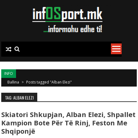
Skip to content
INFO
Ballina
>
Posts tagged "Alban Elezi"
TAG: ALBAN ELEZI
Skiatori Shkupjan, Alban Elezi, Shpallet
Kampion Bote Për Të Rinj, Feston Me
Shqiponjë