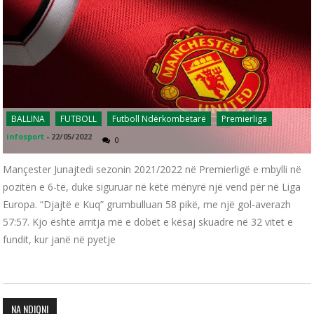
BALLINA
FUTBOLL
Futboll Ndërkombëtarë
Premierliga
infosport
-
22/05/2022
0
Mançester Junajtedi sezonin 2021/2022 në Premierligë e mbylli në
pozitën e 6-të, duke siguruar në këtë mënyrë një vend për në Liga
Europa. “Djajtë e Kuq” grumbulluan 58 pikë, me një gol-averazh
57:57. Kjo është arritja më e dobët e kësaj skuadre në 32 vitet e
fundit, kur janë në pyetje
NA NDIQNI