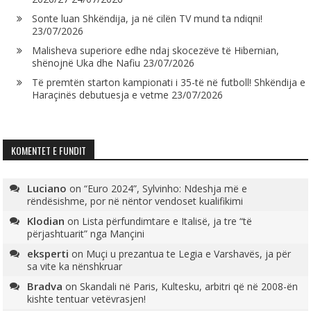
Sonte luan Shkëndija, ja në cilën TV mund ta ndiqni!
23/07/2026
Malisheva superiore edhe ndaj skocezëve të Hibernian,
shënojnë Uka dhe Nafiu
23/07/2026
Të premtën starton kampionati i 35-të në futboll! Shkëndija e
Haraçinës debutuesja e vetme
23/07/2026
KOMENTET E FUNDIT
Luciano
on
“Euro 2024”, Sylvinho: Ndeshja më e
rëndësishme, por në nëntor vendoset kualifikimi
Klodian
on
Lista përfundimtare e Italisë, ja tre “të
përjashtuarit” nga Mançini
eksperti
on
Muçi u prezantua te Legia e Varshavës, ja për
sa vite ka nënshkruar
Bradva
on
Skandali në Paris, Kultesku, arbitri që në 2008-ën
kishte tentuar vetëvrasjen!