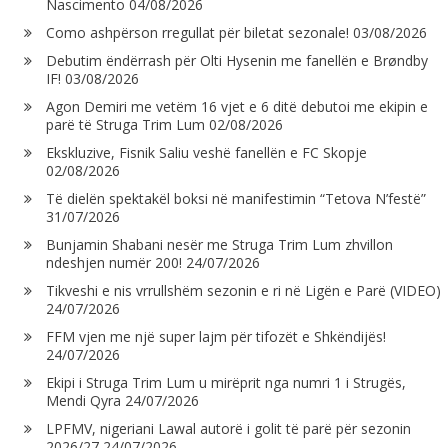
Nascimento
04/08/2026
Como ashpërson rregullat për biletat sezonale!
03/08/2026
Debutim ëndërrash për Olti Hysenin me fanellën e Brøndby
IF!
03/08/2026
Agon Demiri me vetëm 16 vjet e 6 ditë debutoi me ekipin e
parë të Struga Trim Lum
02/08/2026
Ekskluzive, Fisnik Saliu veshë fanellën e FC Skopje
02/08/2026
Të dielën spektakël boksi në manifestimin “Tetova N’festë”
31/07/2026
Bunjamin Shabani nesër me Struga Trim Lum zhvillon
ndeshjen numër 200!
24/07/2026
Tikveshi e nis vrrullshëm sezonin e ri në Ligën e Parë (VIDEO)
24/07/2026
FFM vjen me një super lajm për tifozët e Shkëndijës!
24/07/2026
Ekipi i Struga Trim Lum u mirëprit nga numri 1 i Strugës,
Mendi Qyra
24/07/2026
LPFMV, nigeriani Lawal autorë i golit të parë për sezonin
2026/27
24/07/2026