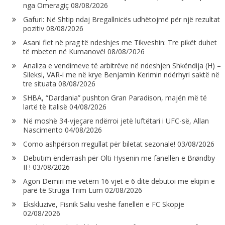
nga Omeragiç
08/08/2026
Gafuri: Në Shtip ndaj Bregallnicës udhëtojmë për një rezultat
pozitiv
08/08/2026
Asani flet në prag të ndeshjes me Tikveshin: Tre pikët duhet
të mbeten në Kumanovë!
08/08/2026
Analiza e vendimeve të arbitrëve në ndeshjen Shkëndija (H) –
Sileksi, VAR-i me në krye Benjamin Kerimin ndërhyri saktë në
tre situata
08/08/2026
SHBA, “Dardania” pushton Gran Paradison, majën më të
lartë të Italisë
04/08/2026
Në moshë 34-vjeçare ndërroi jetë luftëtari i UFC-së, Allan
Nascimento
04/08/2026
Como ashpërson rregullat për biletat sezonale!
03/08/2026
Debutim ëndërrash për Olti Hysenin me fanellën e Brøndby
IF!
03/08/2026
Agon Demiri me vetëm 16 vjet e 6 ditë debutoi me ekipin e
parë të Struga Trim Lum
02/08/2026
Ekskluzive, Fisnik Saliu veshë fanellën e FC Skopje
02/08/2026