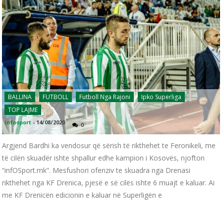
BALLINA
FUTBOLL
Futboll Nga Rajoni
Ipko Superliga
TOP LAJME
infosport
-
14/08/2020
0
Argjend Bardhi ka vendosur që sërish të rikthehet te Feronikeli, me
të cilën skuadër ishte shpallur edhe kampion i Kosovës, njofton
“infOSport.mk”. Mesfushori ofenziv te skuadra nga Drenasi
rikthehet nga KF Drenica, pjesë e së cilës ishte 6 muajt e kaluar. Ai
me KF Drenicën edicionin e kaluar në Superligën e