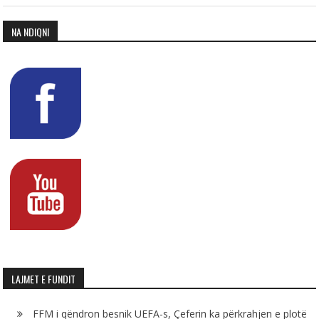
NA NDIQNI
LAJMET E FUNDIT
FFM i qëndron besnik UEFA-s, Çeferin ka përkrahjen e plotë