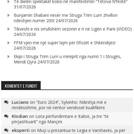
Të dielën spektakël boksi në manifestimin “Tetova N’festë”
31/07/2026
Bunjamin Shabani nesër me Struga Trim Lum zhvillon
ndeshjen numër 200!
24/07/2026
Tikveshi e nis vrrullshëm sezonin e ri në Ligën e Parë (VIDEO)
24/07/2026
FFM vjen me një super lajm për tifozët e Shkëndijës!
24/07/2026
Ekipi i Struga Trim Lum u mirëprit nga numri 1 i Strugës,
Mendi Qyra
24/07/2026
KOMENTET E FUNDIT
Luciano
on
“Euro 2024”, Sylvinho: Ndeshja më e
rëndësishme, por në nëntor vendoset kualifikimi
Klodian
on
Lista përfundimtare e Italisë, ja tre “të
përjashtuarit” nga Mançini
eksperti
on
Muçi u prezantua te Legia e Varshavës, ja për