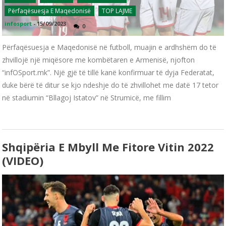
Përfaqësuesja E Maqedonisë
TOP LAJME
infosport
-
15/09/2023
0
Përfaqësuesja e Maqedonisë në futboll, muajin e ardhshëm do të
zhvillojë një miqësore me kombëtaren e Armenisë, njofton
“infOSport.mk”. Një gjë të tillë kanë konfirmuar të dyja Federatat,
duke bërë të ditur se kjo ndeshje do të zhvillohet me datë 17 tetor
në stadiumin “Bllagoj Istatov” në Strumicë, me fillim
Shqipëria E Mbyll Me Fitore Vitin 2022
(VIDEO)