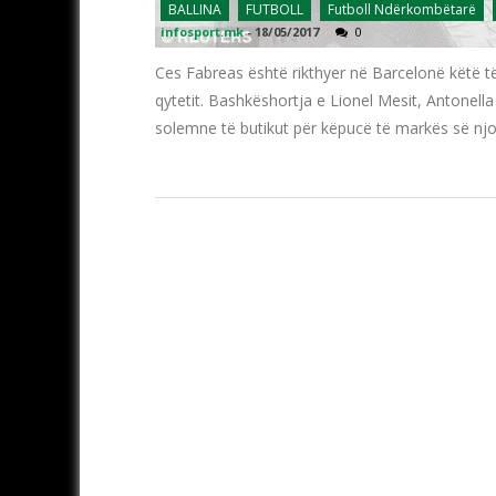
BALLINA
FUTBOLL
Futboll Ndërkombëtarë
infosport.mk
-
18/05/2017
0
Ces Fabreas është rikthyer në Barcelonë këtë të
qytetit. Bashkëshortja e Lionel Mesit, Antonell
solemne të butikut për këpucë të markës së njo