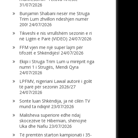
31/07/2026
Bunjamin Shabani nesër me Struga
Trim Lum zhvillon ndeshjen numër
200!
24/07/2026
Tikveshi e nis vrrullshëm sezonin e ri
në Ligën e Parë (VIDEO)
24/07/2026
FFM vjen me një super lajm për
tifozët e Shkëndijës!
24/07/2026
Ekipi i Struga Trim Lum u mirëprit nga
numri 1 i Strugës, Mendi Qyra
24/07/2026
LPFMV, nigeriani Lawal autorë i golit
të parë për sezonin 2026/27
24/07/2026
Sonte luan Shkëndija, ja në cilën TV
mund ta ndiqni!
23/07/2026
Malisheva superiore edhe ndaj
skocezëve të Hibernian, shënojnë
Uka dhe Nafiu
23/07/2026
Të premtën starton kampionati i 35-