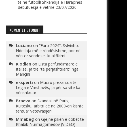
të në futboll! Shkëndija e Haraçinës
debutuesja e vetme
23/07/2026
KOMENTET E FUNDIT
Luciano
on
“Euro 2024”, Sylvinho:
Ndeshja më e rëndësishme, por në
nëntor vendoset kualifikimi
Klodian
on
Lista përfundimtare e
Italisë, ja tre “të përjashtuarit” nga
Mançini
eksperti
on
Muçi u prezantua te
Legia e Varshavës, ja për sa vite ka
nënshkruar
Bradva
on
Skandali në Paris,
Kultesku, arbitri që në 2008-ën kishte
tentuar vetëvrasjen!
Mmabeg
on
Gjejnë pikën e dobët të
Khabib Nurmagomedov (VIDEO)