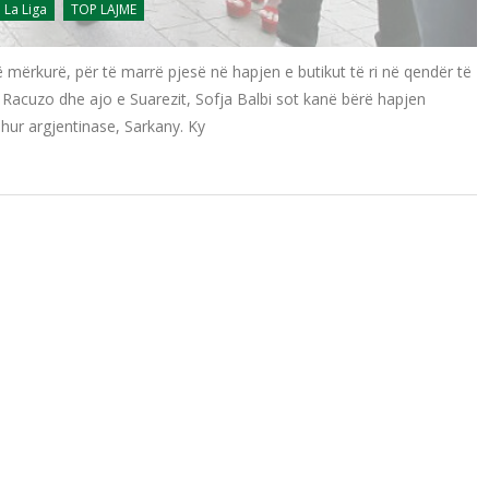
La Liga
TOP LAJME
 mërkurë, për të marrë pjesë në hapjen e butikut të ri në qendër të
a Racuzo dhe ajo e Suarezit, Sofja Balbi sot kanë bërë hapjen
hur argjentinase, Sarkany. Ky