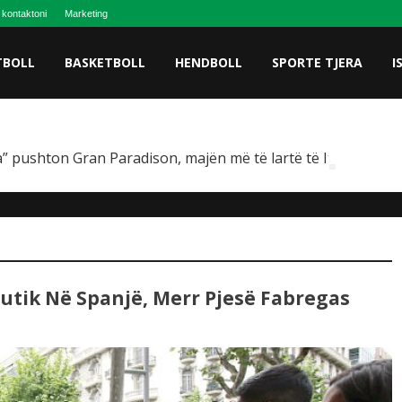
 kontaktoni
Marketing
TBOLL
BASKETBOLL
HENDBOLL
SPORTE TJERA
I
” pushton Gran Paradison, majën më të lartë të Italisë
utik Në Spanjë, Merr Pjesë Fabregas