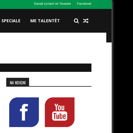
Kanali zyrtarë në Youtube
Facebook
S SPECIALE
ME TALENTËT
NA NDIQNI