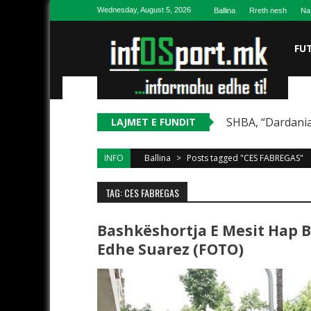
Skip to content
Wednesday, August 5, 2026
Ballina
Rreth nesh
Na
FU
SHBA, “Dardania
LAJMET E FUNDIT
INFO
Ballina
>
Posts tagged "CES FABREGAS"
TAG: CES FABREGAS
Bashkëshortja E Mesit Hap B
Edhe Suarez (FOTO)