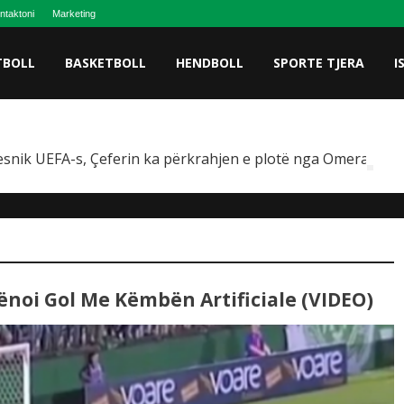
ntaktoni
Marketing
TBOLL
BASKETBOLL
HENDBOLL
SPORTE TJERA
I
snik UEFA-s, Çeferin ka përkrahjen e plotë nga Omeragiç
ënoi Gol Me Këmbën Artificiale (VIDEO)