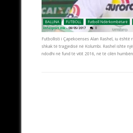
BALLINA
FUTBOLL
Futboll Ndërkombëtarë
infosport.mk
-
08/05/2017
0
Futbollisti i Çapekoenses Alan Rashel, iu është 
shkak të tragjedisë në Kolumbi. Rashel ishte njër
ndodhi në fund të vitit 2016, në të cilën humbë