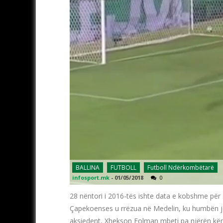
BALLINA
FUTBOLL
Futboll Ndërkombëtarë
infosport.mk
-
01/05/2018
0
28 nëntori i 2016-tës ishte data e kobshme për s
Çapekoenses u rrëzua në Medelin, ku humbën jetë
aksiedent, Xhekson Folman mbeti pa njërën kë