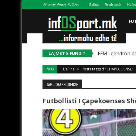
Skip to content
Saturday, August 8, 2026
Ballina
Rreth nesh
Na ko
FU
FFM i qëndron be
LAJMET E FUNDIT
INFO
Ballina
>
Posts tagged "CHAPECOENSE"
TAG: CHAPECOENSE
Futbollisti I Çapekoenses Sh