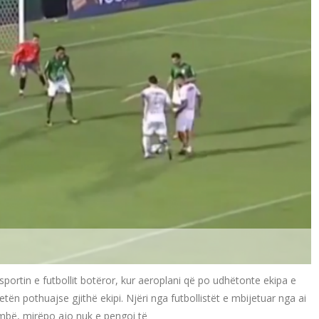
portin e futbollit botëror, kur aeroplani që po udhëtonte ekipa e
n pothuajse gjithë ekipi. Njëri nga futbollistët e mbijetuar nga ai
mbë, mirëpo ajo nuk e pengoi të