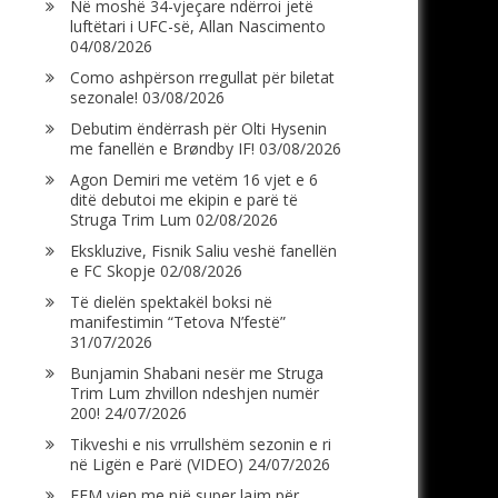
Në moshë 34-vjeçare ndërroi jetë
luftëtari i UFC-së, Allan Nascimento
04/08/2026
Como ashpërson rregullat për biletat
sezonale!
03/08/2026
Debutim ëndërrash për Olti Hysenin
me fanellën e Brøndby IF!
03/08/2026
Agon Demiri me vetëm 16 vjet e 6
ditë debutoi me ekipin e parë të
Struga Trim Lum
02/08/2026
Ekskluzive, Fisnik Saliu veshë fanellën
e FC Skopje
02/08/2026
Të dielën spektakël boksi në
manifestimin “Tetova N’festë”
31/07/2026
Bunjamin Shabani nesër me Struga
Trim Lum zhvillon ndeshjen numër
200!
24/07/2026
Tikveshi e nis vrrullshëm sezonin e ri
në Ligën e Parë (VIDEO)
24/07/2026
FFM vjen me një super lajm për