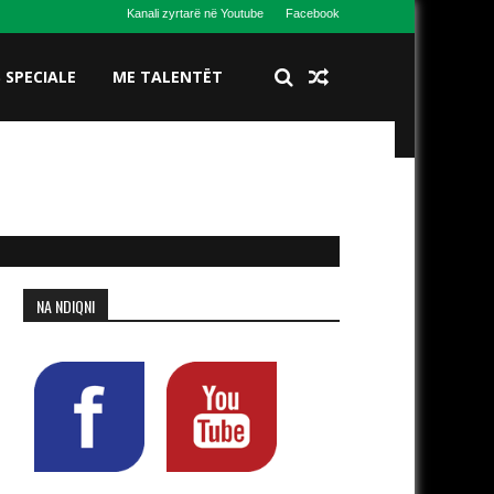
Kanali zyrtarë në Youtube
Facebook
S SPECIALE
ME TALENTËT
NA NDIQNI