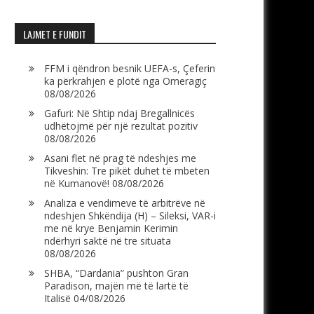
LAJMET E FUNDIT
FFM i qëndron besnik UEFA-s, Çeferin
ka përkrahjen e plotë nga Omeragiç
08/08/2026
Gafuri: Në Shtip ndaj Bregallnicës
udhëtojmë për një rezultat pozitiv
08/08/2026
Asani flet në prag të ndeshjes me
Tikveshin: Tre pikët duhet të mbeten
në Kumanovë!
08/08/2026
Analiza e vendimeve të arbitrëve në
ndeshjen Shkëndija (H) – Sileksi, VAR-i
me në krye Benjamin Kerimin
ndërhyri saktë në tre situata
08/08/2026
SHBA, “Dardania” pushton Gran
Paradison, majën më të lartë të
Italisë
04/08/2026