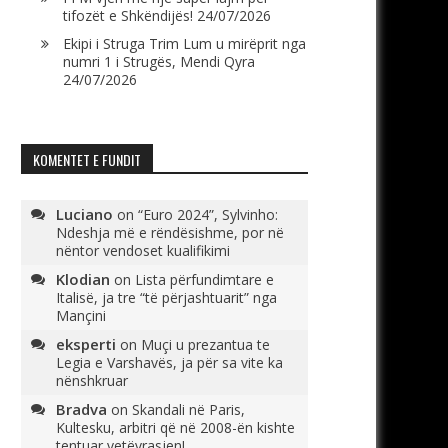
tifozët e Shkëndijës!
24/07/2026
Ekipi i Struga Trim Lum u mirëprit nga
numri 1 i Strugës, Mendi Qyra
24/07/2026
KOMENTET E FUNDIT
Luciano
on
“Euro 2024”, Sylvinho:
Ndeshja më e rëndësishme, por në
nëntor vendoset kualifikimi
Klodian
on
Lista përfundimtare e
Italisë, ja tre “të përjashtuarit” nga
Mançini
eksperti
on
Muçi u prezantua te
Legia e Varshavës, ja për sa vite ka
nënshkruar
Bradva
on
Skandali në Paris,
Kultesku, arbitri që në 2008-ën kishte
tentuar vetëvrasjen!