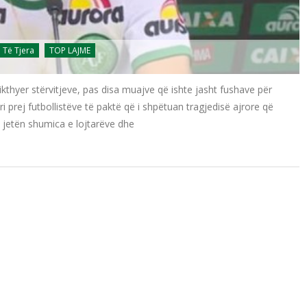
Të Tjera
TOP LAJME
rikthyer stërvitjeve, pas disa muajve që ishte jasht fushave për
i prej futbollistëve të paktë që i shpëtuan tragjedisë ajrore që
n jetën shumica e lojtarëve dhe