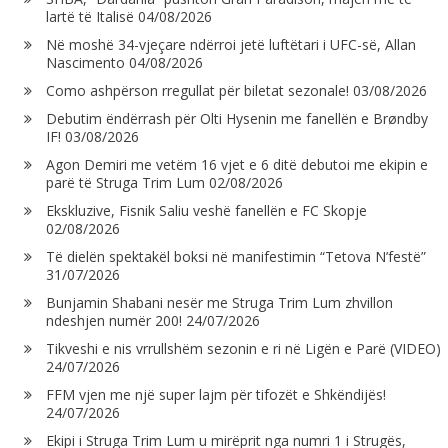
lartë të Italisë
04/08/2026
Në moshë 34-vjeçare ndërroi jetë luftëtari i UFC-së, Allan
Nascimento
04/08/2026
Como ashpërson rregullat për biletat sezonale!
03/08/2026
Debutim ëndërrash për Olti Hysenin me fanellën e Brøndby
IF!
03/08/2026
Agon Demiri me vetëm 16 vjet e 6 ditë debutoi me ekipin e
parë të Struga Trim Lum
02/08/2026
Ekskluzive, Fisnik Saliu veshë fanellën e FC Skopje
02/08/2026
Të dielën spektakël boksi në manifestimin “Tetova N’festë”
31/07/2026
Bunjamin Shabani nesër me Struga Trim Lum zhvillon
ndeshjen numër 200!
24/07/2026
Tikveshi e nis vrrullshëm sezonin e ri në Ligën e Parë (VIDEO)
24/07/2026
FFM vjen me një super lajm për tifozët e Shkëndijës!
24/07/2026
Ekipi i Struga Trim Lum u mirëprit nga numri 1 i Strugës,