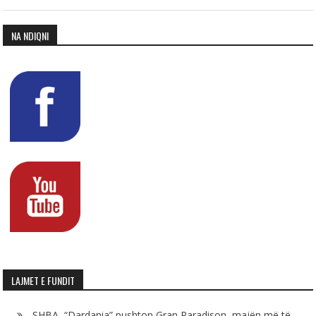
NA NDIQNI
LAJMET E FUNDIT
SHBA, “Dardania” pushton Gran Paradison, majën më të