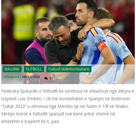
BALLINA
FUTBOLL
Futboll Ndërkombëtarë
infosport
-
08/12/2022
0
Federata Spanjolle e futbollit ka vendosur të shkarkojë nga detyra e
trajnerit Luis Enriken, i cili me kombëtaren e Spanjës në Botërorin
“Qatar 2022” u eliminua nga Maroko që në fazën e 1/8 së finales.
Mirëpo krerët e futbollit spanjoll nuk kanë pritur shumë në
emërimin e trajnerit të ri, pasi