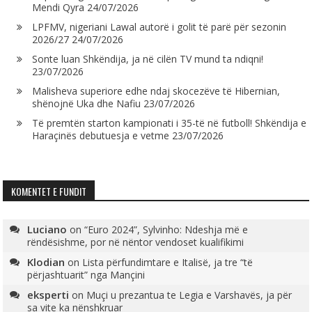
Mendi Qyra
24/07/2026
LPFMV, nigeriani Lawal autorë i golit të parë për sezonin
2026/27
24/07/2026
Sonte luan Shkëndija, ja në cilën TV mund ta ndiqni!
23/07/2026
Malisheva superiore edhe ndaj skocezëve të Hibernian,
shënojnë Uka dhe Nafiu
23/07/2026
Të premtën starton kampionati i 35-të në futboll! Shkëndija e
Haraçinës debutuesja e vetme
23/07/2026
KOMENTET E FUNDIT
Luciano
on
“Euro 2024”, Sylvinho: Ndeshja më e
rëndësishme, por në nëntor vendoset kualifikimi
Klodian
on
Lista përfundimtare e Italisë, ja tre “të
përjashtuarit” nga Mançini
eksperti
on
Muçi u prezantua te Legia e Varshavës, ja për
sa vite ka nënshkruar