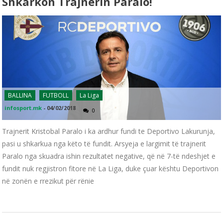
Shkarkon Trajnerin Paralo!
BALLINA
FUTBOLL
La Liga
infosport.mk
-
04/02/2018
0
Trajnerit Kristobal Paralo i ka ardhur fundi te Deportivo Lakurunja,
pasi u shkarkua nga këto të fundit. Arsyeja e largimit të trajnerit
Paralo nga skuadra ishin rezultatet negative, që në 7-të ndeshjet e
fundit nuk regjistron fitore në La Liga, duke çuar kështu Deportivon
në zonën e rrezikut për rënie