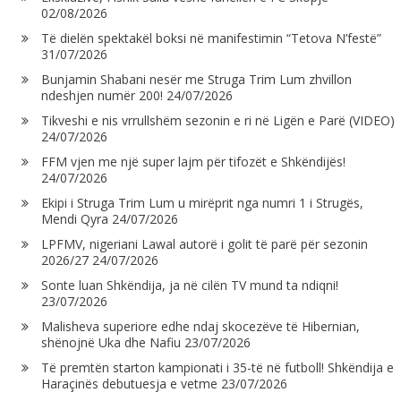
02/08/2026
Të dielën spektakël boksi në manifestimin “Tetova N’festë”
31/07/2026
Bunjamin Shabani nesër me Struga Trim Lum zhvillon
ndeshjen numër 200!
24/07/2026
Tikveshi e nis vrrullshëm sezonin e ri në Ligën e Parë (VIDEO)
24/07/2026
FFM vjen me një super lajm për tifozët e Shkëndijës!
24/07/2026
Ekipi i Struga Trim Lum u mirëprit nga numri 1 i Strugës,
Mendi Qyra
24/07/2026
LPFMV, nigeriani Lawal autorë i golit të parë për sezonin
2026/27
24/07/2026
Sonte luan Shkëndija, ja në cilën TV mund ta ndiqni!
23/07/2026
Malisheva superiore edhe ndaj skocezëve të Hibernian,
shënojnë Uka dhe Nafiu
23/07/2026
Të premtën starton kampionati i 35-të në futboll! Shkëndija e
Haraçinës debutuesja e vetme
23/07/2026