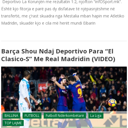
Deportivo La Korunjën me rezultatin 1:2, njofton “infOSport.mk”.
Është kjo fitorja e parë pas dy disfatave të njëpasnjëshme në
transfertë, me ç’rast skuadra nga Mestalia mban hapin me Atletiko
Madridin, skuadër kjo e cila më herët mundi Eibarin
Barça Shou Ndaj Deportivo Para “El
Clasico-S” Me Real Madridin (VIDEO)
BALLINA
FUTBOLL
Futboll Ndërkombëtarë
La Liga
TOP LAJME