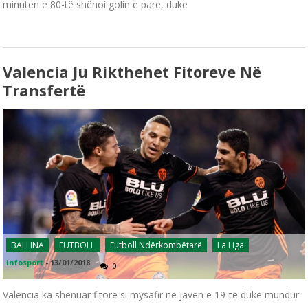
minutën e 80-të shënoi golin e parë, duke
Valencia Ju Rikthehet Fitoreve Në
Transfertë
BALLINA
FUTBOLL
Futboll Ndërkombëtarë
La Liga
infosport
-
13/01/2018
0
Valencia ka shënuar fitore si mysafir në javën e 19-të duke mundur