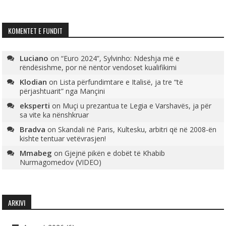
KOMENTET E FUNDIT
Luciano
on
“Euro 2024”, Sylvinho: Ndeshja më e
rëndësishme, por në nëntor vendoset kualifikimi
Klodian
on
Lista përfundimtare e Italisë, ja tre “të
përjashtuarit” nga Mançini
eksperti
on
Muçi u prezantua te Legia e Varshavës, ja për
sa vite ka nënshkruar
Bradva
on
Skandali në Paris, Kultesku, arbitri që në 2008-ën
kishte tentuar vetëvrasjen!
Mmabeg
on
Gjejnë pikën e dobët të Khabib
Nurmagomedov (VIDEO)
ARKIVI