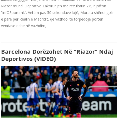
Riazor mundi Deportivo Lakorunjën me rezultatin 2:6, njofton
“infOSport.mk”. Vetëm pas 50 sekondave lojë, Morata shënoi golin
e parë për Realin e Madridit, që vazhdoi të torpedojë portën
vendase edhe në vazhdim,
Barcelona Dorëzohet Në “Riazor” Ndaj
Deportivos (VIDEO)