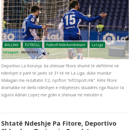
BALLINA
FUTBOLL
Futboll Ndërkombëtarë
La Liga
infosport
-
06/04/2018
0
Deportivo La Korunja ka shënuar fitore shumë të vlefshme në
ndeshjen e parë të javës së 31-të në La Liga, duke mundur
Malagan me rezultatin 3:2, njofton “infOSport.mk”. Këtë fitore
dramatike në derbi ndeshjen e mbijetesës skuadrës nga Riazor i’a
siguroi Adrian Lopez me golin e shënuar në minutën e
Shtatë Ndeshje Pa Fitore, Deportivo