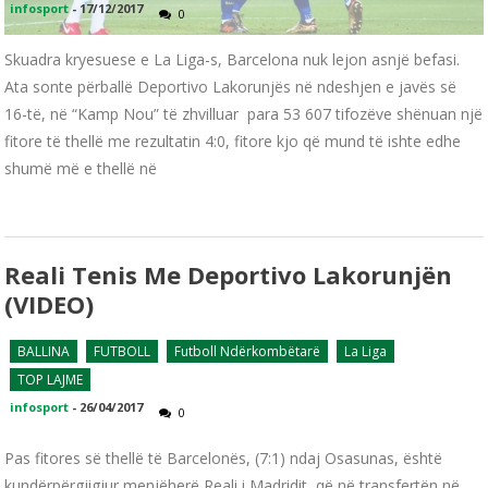
infosport
-
17/12/2017
0
Skuadra kryesuese e La Liga-s, Barcelona nuk lejon asnjë befasi.
Ata sonte përballë Deportivo Lakorunjës në ndeshjen e javës së
16-të, në “Kamp Nou” të zhvilluar para 53 607 tifozëve shënuan një
fitore të thellë me rezultatin 4:0, fitore kjo që mund të ishte edhe
shumë më e thellë në
Reali Tenis Me Deportivo Lakorunjën
(VIDEO)
BALLINA
FUTBOLL
Futboll Ndërkombëtarë
La Liga
TOP LAJME
infosport
-
26/04/2017
0
Pas fitores së thellë të Barcelonës, (7:1) ndaj Osasunas, është
kundërpërgjigjur menjëherë Reali i Madridit, që në transfertën në