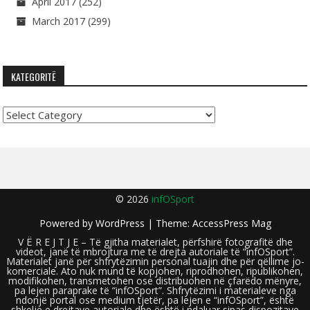
April 2017
(252)
March 2017
(299)
KATEGORITË
Kategoritë
© 2026
infOSport
Powered by
WordPress
| Theme:
AccessPress Mag
V Ë R E J T J E – Të gjitha materialet, përfshirë fotografitë dhe
videot, janë të mbrojtura me të drejta autoriale të “infOSport”.
Materialet janë për shfrytëzimin personal tuajin dhe për qëllime jo-
komerciale. Ato nuk mund të kopjohen, riprodhohen, ripublikohen,
modifikohen, transmetohen ose distribuohen në çfarëdo mënyre,
pa lejen paraprake të “infOSport”. Shfrytëzimi i materialeve nga
ndonjë portal ose medium tjetër, pa lejen e “infOSport”, është
shkelje e drejtave autoriale dhe është i ndaluar sipas dispozitave