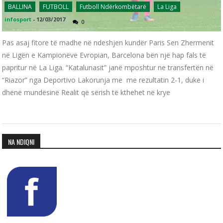
BALLINA
FUTBOLL
Futboll Ndërkombëtarë
La Liga
infosport
-
12/03/2017
0
Pas asaj fitore të madhe në ndeshjen kundër Paris Sen Zhermenit
në Ligën e Kampionëve Evropian, Barcelona bën një hap fals të
papritur në La Liga. “Katalunasit” janë mposhtur ne transfertën në
“Riazor” nga Deportivo Lakorunja me me rezultatin 2-1, duke i
dhënë mundësinë Realit që sërish të kthehet në krye
NA NDIQNI