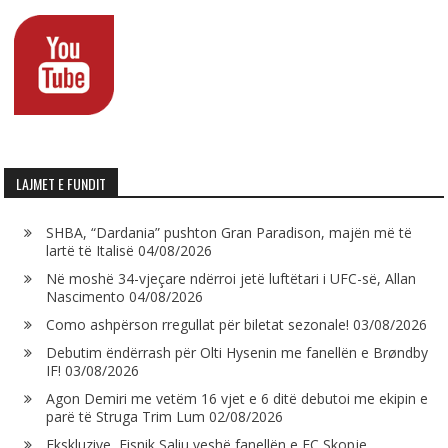
LAJMET E FUNDIT
SHBA, “Dardania” pushton Gran Paradison, majën më të
lartë të Italisë
04/08/2026
Në moshë 34-vjeçare ndërroi jetë luftëtari i UFC-së, Allan
Nascimento
04/08/2026
Como ashpërson rregullat për biletat sezonale!
03/08/2026
Debutim ëndërrash për Olti Hysenin me fanellën e Brøndby
IF!
03/08/2026
Agon Demiri me vetëm 16 vjet e 6 ditë debutoi me ekipin e
parë të Struga Trim Lum
02/08/2026
Ekskluzive, Fisnik Saliu veshë fanellën e FC Skopje