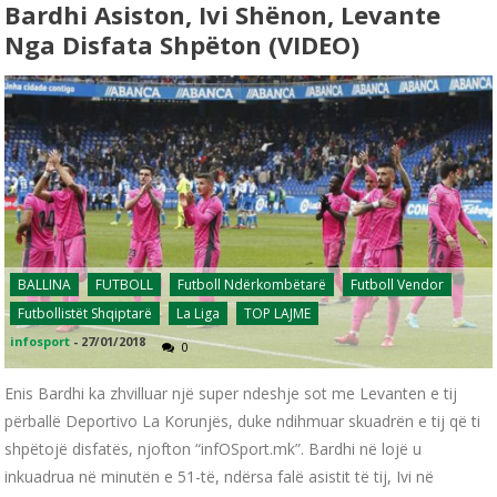
Bardhi Asiston, Ivi Shënon, Levante
Nga Disfata Shpëton (VIDEO)
BALLINA
FUTBOLL
Futboll Ndërkombëtarë
Futboll Vendor
Futbollistët Shqiptarë
La Liga
TOP LAJME
infosport
-
27/01/2018
0
Enis Bardhi ka zhvilluar një super ndeshje sot me Levanten e tij
përballë Deportivo La Korunjës, duke ndihmuar skuadrën e tij që ti
shpëtojë disfatës, njofton “infOSport.mk”. Bardhi në lojë u
inkuadrua në minutën e 51-të, ndërsa falë asistit të tij, Ivi në