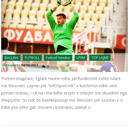
BALLINA
FUTBOLL
Futboll Vendor
LPFM
TOP LAJME
infosport
-
24/06/2017
0
Portieri shqiptarë, Eglant Haxho edhe përfundimisht është ndarë
me Renovën. Lajmin për “infOSport.mk” e konfirmoi edhe vetë
portieri tiranas, i cili na i tha edhe arsyet e ndarjes me skuadrën nga
Xhepçishti. “Jo nuk do bashkëpunojë me Renovën për sezonin e ri.
Edhe pse ishte gati rinovimi i kontratës, planet u