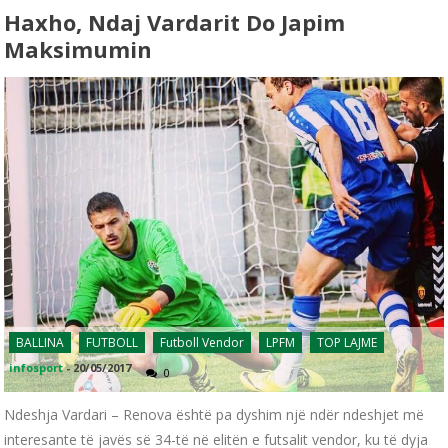
Haxho, Ndaj Vardarit Do Japim
Maksimumin
BALLINA
FUTBOLL
Futboll Vendor
LPFM
TOP LAJME
infosport
-
20/05/2017
0
Ndeshja Vardari – Renova është pa dyshim një ndër ndeshjet më
interesante të javës së 34-të në elitën e futsalit vendor, ku të dyja