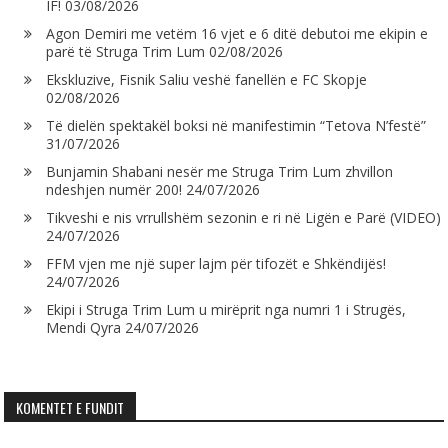
IF!
03/08/2026
Agon Demiri me vetëm 16 vjet e 6 ditë debutoi me ekipin e
parë të Struga Trim Lum
02/08/2026
Ekskluzive, Fisnik Saliu veshë fanellën e FC Skopje
02/08/2026
Të dielën spektakël boksi në manifestimin “Tetova N’festë”
31/07/2026
Bunjamin Shabani nesër me Struga Trim Lum zhvillon
ndeshjen numër 200!
24/07/2026
Tikveshi e nis vrrullshëm sezonin e ri në Ligën e Parë (VIDEO)
24/07/2026
FFM vjen me një super lajm për tifozët e Shkëndijës!
24/07/2026
Ekipi i Struga Trim Lum u mirëprit nga numri 1 i Strugës,
Mendi Qyra
24/07/2026
KOMENTET E FUNDIT