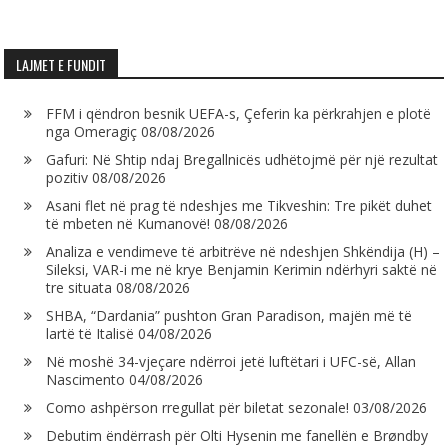
LAJMET E FUNDIT
FFM i qëndron besnik UEFA-s, Çeferin ka përkrahjen e plotë
nga Omeragiç
08/08/2026
Gafuri: Në Shtip ndaj Bregallnicës udhëtojmë për një rezultat
pozitiv
08/08/2026
Asani flet në prag të ndeshjes me Tikveshin: Tre pikët duhet
të mbeten në Kumanovë!
08/08/2026
Analiza e vendimeve të arbitrëve në ndeshjen Shkëndija (H) –
Sileksi, VAR-i me në krye Benjamin Kerimin ndërhyri saktë në
tre situata
08/08/2026
SHBA, “Dardania” pushton Gran Paradison, majën më të
lartë të Italisë
04/08/2026
Në moshë 34-vjeçare ndërroi jetë luftëtari i UFC-së, Allan
Nascimento
04/08/2026
Como ashpërson rregullat për biletat sezonale!
03/08/2026
Debutim ëndërrash për Olti Hysenin me fanellën e Brøndby