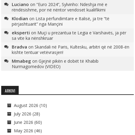
Luciano
on
“Euro 2024”, Sylvinho: Ndeshja më e
rëndësishme, por në nëntor vendoset kualifikimi
Klodian
on
Lista përfundimtare e Italisë, ja tre “të
përjashtuarit” nga Mançini
eksperti
on
Muçi u prezantua te Legia e Varshavës, ja për
sa vite ka nënshkruar
Bradva
on
Skandali në Paris, Kultesku, arbitri që në 2008-ën
kishte tentuar vetëvrasjen!
Mmabeg
on
Gjejnë pikën e dobët të Khabib
Nurmagomedov (VIDEO)
ARKIVI
August 2026
(10)
July 2026
(28)
June 2026
(60)
May 2026
(46)