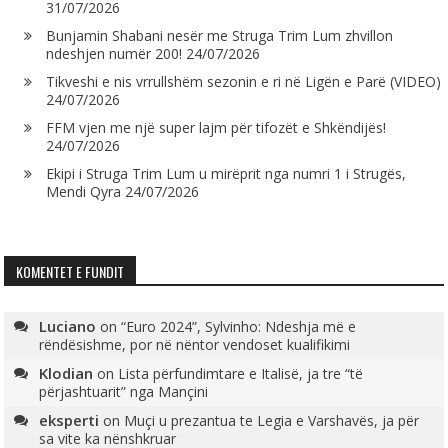
31/07/2026
Bunjamin Shabani nesër me Struga Trim Lum zhvillon
ndeshjen numër 200!
24/07/2026
Tikveshi e nis vrrullshëm sezonin e ri në Ligën e Parë (VIDEO)
24/07/2026
FFM vjen me një super lajm për tifozët e Shkëndijës!
24/07/2026
Ekipi i Struga Trim Lum u mirëprit nga numri 1 i Strugës,
Mendi Qyra
24/07/2026
KOMENTET E FUNDIT
Luciano
on
“Euro 2024”, Sylvinho: Ndeshja më e
rëndësishme, por në nëntor vendoset kualifikimi
Klodian
on
Lista përfundimtare e Italisë, ja tre “të
përjashtuarit” nga Mançini
eksperti
on
Muçi u prezantua te Legia e Varshavës, ja për
sa vite ka nënshkruar