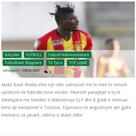
BALLINA
FUTBOLL
Futboll Ndërkombëtarë
Futbollistët Shqiptarë
Të Tjera
TOP LAJME
infosport
-
14/02/2021
0
Abdul Basit Khalid ishte një ndër sulmuesit më të mirë të stinorit
vjeshtorë në futbollin tonë vendor. Pikërisht paraqitjet e tij të
shkëlqyera me fanellën e Makedonija GJ.P dhe 8 golat e shënuar,
bënë që kampionët e Tunizisë, Esperance të angazhojnë atë gjatë
merkatos së janarit, ndërsa si duket edhe