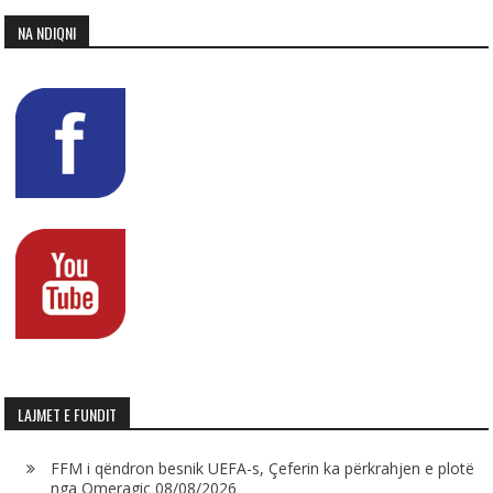
NA NDIQNI
LAJMET E FUNDIT
FFM i qëndron besnik UEFA-s, Çeferin ka përkrahjen e plotë
nga Omeragiç
08/08/2026