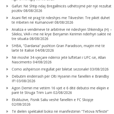
Gafuri: Në Shtip ndaj Bregallnicës udhëtojmë për një rezultat
pozitiv
08/08/2026
Asani flet në prag të ndeshjes me Tikveshin: Tre pikët duhet
të mbeten në Kumanovë!
08/08/2026
Analiza e vendimeve të arbitrëve në ndeshjen Shkëndija (H) –
Sileksi, VAR-i me në krye Benjamin Kerimin ndërhyri saktë në
tre situata
08/08/2026
SHBA, “Dardania” pushton Gran Paradison, majën më të
lartë të Italisë
04/08/2026
Në moshë 34-vjeçare ndërroi jetë luftëtari i UFC-së, Allan
Nascimento
04/08/2026
Como ashpërson rregullat për biletat sezonale!
03/08/2026
Debutim ëndërrash për Olti Hysenin me fanellën e Brøndby
IF!
03/08/2026
Agon Demiri me vetëm 16 vjet e 6 ditë debutoi me ekipin e
parë të Struga Trim Lum
02/08/2026
Ekskluzive, Fisnik Saliu veshë fanellën e FC Skopje
02/08/2026
Të dielën spektakël boksi në manifestimin “Tetova N’festë”