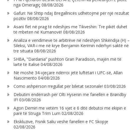
nga Omeragiç
08/08/2026
Gafuri: Në Shtip ndaj Bregallnicës udhëtojmë për një rezultat
pozitiv
08/08/2026
Asani flet në prag të ndeshjes me Tikveshin: Tre pikët duhet
të mbeten në Kumanovë!
08/08/2026
Analiza e vendimeve të arbitrëve në ndeshjen Shkëndija (H) –
Sileksi, VAR-i me në krye Benjamin Kerimin ndërhyri saktë në
tre situata
08/08/2026
SHBA, “Dardania” pushton Gran Paradison, majën më të
lartë të Italisë
04/08/2026
Në moshë 34-vjeçare ndërroi jetë luftëtari i UFC-së, Allan
Nascimento
04/08/2026
Como ashpërson rregullat për biletat sezonale!
03/08/2026
Debutim ëndërrash për Olti Hysenin me fanellën e Brøndby
IF!
03/08/2026
Agon Demiri me vetëm 16 vjet e 6 ditë debutoi me ekipin e
parë të Struga Trim Lum
02/08/2026
Ekskluzive, Fisnik Saliu veshë fanellën e FC Skopje
02/08/2026