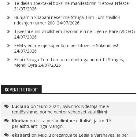
Të dielën spektakël boksi në manifestimin “Tetova N’festë”
31/07/2026
Bunjamin Shabani nesër me Struga Trim Lum zhvillon
ndeshjen numër 200!
24/07/2026
Tikveshi e nis vrrullshëm sezonin e ri në Ligën e Parë (VIDEO)
24/07/2026
FFM vjen me një super lajm për tifozët e Shkëndijës!
24/07/2026
Ekipi i Struga Trim Lum u mirëprit nga numri 1 i Strugës,
Mendi Qyra
24/07/2026
KOMENTET E FUNDIT
Luciano
on
“Euro 2024”, Sylvinho: Ndeshja më e
rëndësishme, por në nëntor vendoset kualifikimi
Klodian
on
Lista përfundimtare e Italisë, ja tre “të
përjashtuarit” nga Mançini
eksperti
on
Muçi u prezantua te Legia e Varshavës, ja për