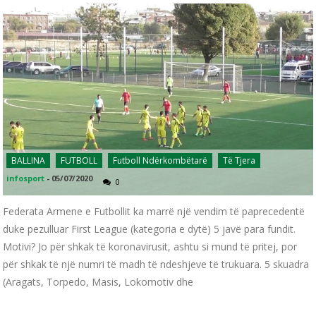
BALLINA
FUTBOLL
Futboll Ndërkombëtarë
Të Tjera
infosport
-
05/07/2020
0
Federata Armene e Futbollit ka marrë një vendim të paprecedentë
duke pezulluar First League (kategoria e dytë) 5 javë para fundit.
Motivi? Jo për shkak të koronavirusit, ashtu si mund të pritej, por
për shkak të një numri të madh të ndeshjeve të trukuara. 5 skuadra
(Aragats, Torpedo, Masis, Lokomotiv dhe