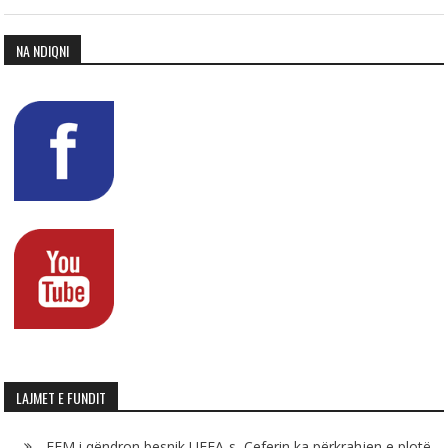
NA NDIQNI
LAJMET E FUNDIT
FFM i qëndron besnik UEFA-s, Çeferin ka përkrahjen e plotë