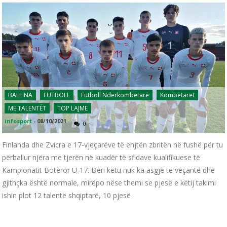
BALLINA
FUTBOLL
Futboll Ndërkombëtarë
Kombëtaret
ME TALENTËT
TOP LAJME
infosport
-
08/10/2021
0
Finlanda dhe Zvicra e 17-vjeçarëve të enjtën zbritën në fushë për tu
përballur njëra me tjerën në kuadër të sfidave kualifikuese të
Kampionatit Botëror U-17. Deri këtu nuk ka asgjë të veçantë dhe
gjithçka është normale, mirëpo nëse themi se pjesë e këtij takimi
ishin plot 12 talentë shqiptarë, 10 pjesë