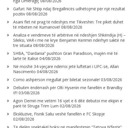
nga Omeragiç
08/08/2026
Gafuri: Në Shtip ndaj Bregallnicës udhëtojmë për një rezultat
pozitiv
08/08/2026
Asani flet në prag të ndeshjes me Tikveshin: Tre pikët duhet
të mbeten në Kumanovë!
08/08/2026
Analiza e vendimeve të arbitrëve në ndeshjen Shkëndija (H) –
Sileksi, VAR-i me në krye Benjamin Kerimin ndërhyri saktë në
tre situata
08/08/2026
SHBA, “Dardania” pushton Gran Paradison, majën më të
lartë të Italisë
04/08/2026
Në moshë 34-vjeçare ndërroi jetë luftëtari i UFC-së, Allan
Nascimento
04/08/2026
Como ashpërson rregullat për biletat sezonale!
03/08/2026
Debutim ëndërrash për Olti Hysenin me fanellën e Brøndby
IF!
03/08/2026
Agon Demiri me vetëm 16 vjet e 6 ditë debutoi me ekipin e
parë të Struga Trim Lum
02/08/2026
Ekskluzive, Fisnik Saliu veshë fanellën e FC Skopje
02/08/2026
Të dielën spektakël boksi në manifestimin “Tetova N’festë”