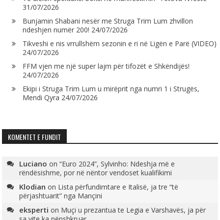
31/07/2026
Bunjamin Shabani nesër me Struga Trim Lum zhvillon
ndeshjen numër 200!
24/07/2026
Tikveshi e nis vrrullshëm sezonin e ri në Ligën e Parë (VIDEO)
24/07/2026
FFM vjen me një super lajm për tifozët e Shkëndijës!
24/07/2026
Ekipi i Struga Trim Lum u mirëprit nga numri 1 i Strugës,
Mendi Qyra
24/07/2026
KOMENTET E FUNDIT
Luciano
on
“Euro 2024”, Sylvinho: Ndeshja më e
rëndësishme, por në nëntor vendoset kualifikimi
Klodian
on
Lista përfundimtare e Italisë, ja tre “të
përjashtuarit” nga Mançini
eksperti
on
Muçi u prezantua te Legia e Varshavës, ja për
sa vite ka nënshkruar