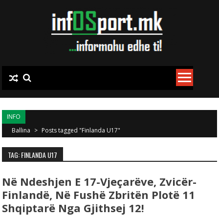
Skip to content
INFO
Ballina
>
Posts tagged "Finlanda U17"
TAG: FINLANDA U17
Në Ndeshjen E 17-Vjeçarëve, Zvicër-
Finlandë, Në Fushë Zbritën Plotë 11
Shqiptarë Nga Gjithsej 12!