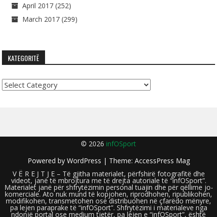
April 2017
(252)
March 2017
(299)
KATEGORITË
Kategoritë
© 2026
infOSport
Powered by
WordPress
| Theme:
AccessPress Mag
V Ë R E J T J E – Të gjitha materialet, përfshirë fotografitë dhe
videot, janë të mbrojtura me të drejta autoriale të “infOSport”.
Materialet janë për shfrytëzimin personal tuajin dhe për qëllime jo-
komerciale. Ato nuk mund të kopjohen, riprodhohen, ripublikohen,
modifikohen, transmetohen ose distribuohen në çfarëdo mënyre,
pa lejen paraprake të “infOSport”. Shfrytëzimi i materialeve nga
ndonjë portal ose medium tjetër, pa lejen e “infOSport”, është