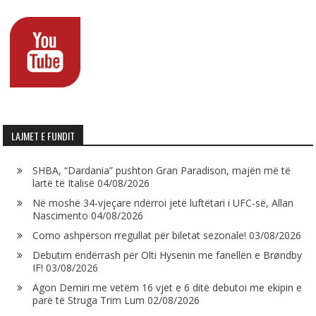
LAJMET E FUNDIT
SHBA, “Dardania” pushton Gran Paradison, majën më të
lartë të Italisë
04/08/2026
Në moshë 34-vjeçare ndërroi jetë luftëtari i UFC-së, Allan
Nascimento
04/08/2026
Como ashpërson rregullat për biletat sezonale!
03/08/2026
Debutim ëndërrash për Olti Hysenin me fanellën e Brøndby
IF!
03/08/2026
Agon Demiri me vetëm 16 vjet e 6 ditë debutoi me ekipin e
parë të Struga Trim Lum
02/08/2026