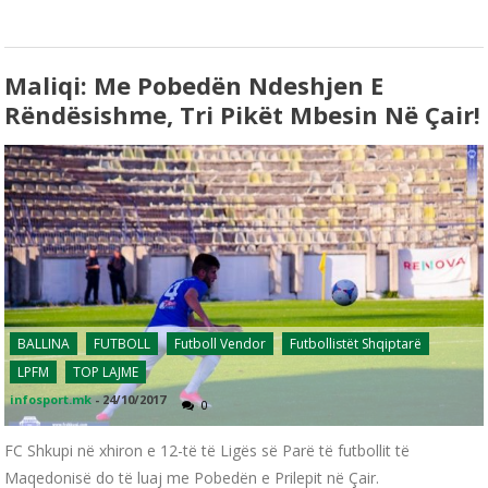
Maliqi: Me Pobedën Ndeshjen E
Rëndësishme, Tri Pikët Mbesin Në Çair!
BALLINA
FUTBOLL
Futboll Vendor
Futbollistët Shqiptarë
LPFM
TOP LAJME
infosport.mk
-
24/10/2017
0
FC Shkupi në xhiron e 12-të të Ligës së Parë të futbollit të
Maqedonisë do të luaj me Pobedën e Prilepit në Çair.