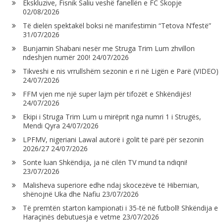
Ekskluzive, Fisnik Saliu veshë fanellën e FC Skopje
02/08/2026
Të dielën spektakël boksi në manifestimin “Tetova N’festë”
31/07/2026
Bunjamin Shabani nesër me Struga Trim Lum zhvillon
ndeshjen numër 200!
24/07/2026
Tikveshi e nis vrrullshëm sezonin e ri në Ligën e Parë (VIDEO)
24/07/2026
FFM vjen me një super lajm për tifozët e Shkëndijës!
24/07/2026
Ekipi i Struga Trim Lum u mirëprit nga numri 1 i Strugës,
Mendi Qyra
24/07/2026
LPFMV, nigeriani Lawal autorë i golit të parë për sezonin
2026/27
24/07/2026
Sonte luan Shkëndija, ja në cilën TV mund ta ndiqni!
23/07/2026
Malisheva superiore edhe ndaj skocezëve të Hibernian,
shënojnë Uka dhe Nafiu
23/07/2026
Të premtën starton kampionati i 35-të në futboll! Shkëndija e
Haraçinës debutuesja e vetme
23/07/2026