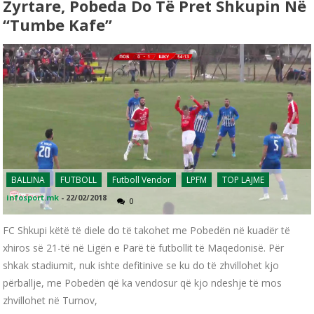
Zyrtare, Pobeda Do Të Pret Shkupin Në
“Tumbe Kafe”
BALLINA
FUTBOLL
Futboll Vendor
LPFM
TOP LAJME
infosport.mk
-
22/02/2018
0
FC Shkupi këtë të diele do të takohet me Pobedën në kuadër të
xhiros së 21-të në Ligën e Parë të futbollit të Maqedonisë. Për
shkak stadiumit, nuk ishte defitinive se ku do të zhvillohet kjo
përballje, me Pobedën që ka vendosur që kjo ndeshje të mos
zhvillohet në Turnov,