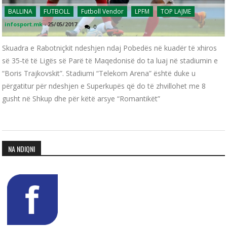
BALLINA
FUTBOLL
Futboll Vendor
LPFM
TOP LAJME
infosport.mk
-
25/05/2017
0
Skuadra e Rabotniçkit ndeshjen ndaj Pobedës në kuadër të xhiros
së 35-të të Ligës së Parë të Maqedonisë do ta luaj në stadiumin e
“Boris Trajkovskit”. Stadiumi “Telekom Arena” është duke u
përgatitur për ndeshjen e Superkupës që do të zhvillohet me 8
gusht në Shkup dhe për këtë arsye “Romantikët”
NA NDIQNI