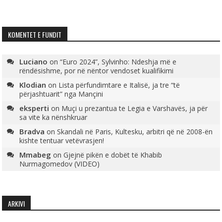
KOMENTET E FUNDIT
Luciano
on
“Euro 2024”, Sylvinho: Ndeshja më e
rëndësishme, por në nëntor vendoset kualifikimi
Klodian
on
Lista përfundimtare e Italisë, ja tre “të
përjashtuarit” nga Mançini
eksperti
on
Muçi u prezantua te Legia e Varshavës, ja për
sa vite ka nënshkruar
Bradva
on
Skandali në Paris, Kultesku, arbitri që në 2008-ën
kishte tentuar vetëvrasjen!
Mmabeg
on
Gjejnë pikën e dobët të Khabib
Nurmagomedov (VIDEO)
ARKIVI