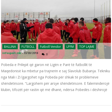
BALLINA
FUTBOLL
Futboll Vendor
LPFM
TOP LAJME
infosport.mk
-
13/03/2018
0
Pobeda e Prilepit që garon në Ligën e Parë të futbollit të
Maqedonisë ka mbetur pa trajnerin e saj Slavolub Bubanja. Tekniku
nga Mali i Zi lgargohet nga Pobeda për shkak të problemeve
shëndetësore. “Largohem për arsye shëndetësore. E faleminderojë
klubin, tifozët për rastin që më dhanë, ndërsa Pobedës i dëshirojë