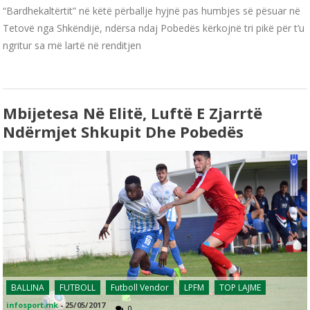
“Bardhekaltërtit” në këtë përballje hyjnë pas humbjes së pësuar në
Tetovë nga Shkëndijë, ndërsa ndaj Pobedës kërkojnë tri pikë për t’u
ngritur sa më lartë në renditjen
Mbijetesa Në Elitë, Luftë E Zjarrtë
Ndërmjet Shkupit Dhe Pobedës
BALLINA
FUTBOLL
Futboll Vendor
LPFM
TOP LAJME
infosport.mk
-
25/05/2017
0