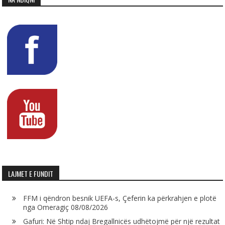
LAJMET E FUNDIT
FFM i qëndron besnik UEFA-s, Çeferin ka përkrahjen e plotë
nga Omeragiç
08/08/2026
Gafuri: Në Shtip ndaj Bregallnicës udhëtojmë për një rezultat