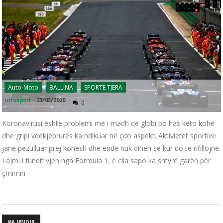
Auto-Moto
BALLINA
SPORTE TJERA
infosport
-
23/03/2020
0
Koronavirusi është problemi më i madh që globi po has këto kohë
dhe gripi vdekjeprurës ka ndikuar në çdo aspekt. Aktivietet sportive
janë pezulluar prej kohësh dhe ende nuk dihen se kur do të rifillojnë.
Lajmi i fundit vjen nga Formula 1, e cila sapo ka shtyrë garën për
çmimin
NA NDIQNI