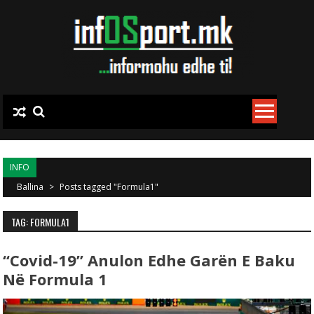
Skip to content
INFO
Ballina
>
Posts tagged "Formula1"
TAG: FORMULA1
“Covid-19” Anulon Edhe Garën E Baku
Në Formula 1