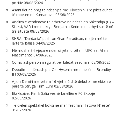
pozitiv
08/08/2026
Asani flet në prag të ndeshjes me Tikveshin: Tre pikët duhet
të mbeten në Kumanovë!
08/08/2026
Analiza e vendimeve të arbitrëve në ndeshjen Shkëndija (H) –
Sileksi, VAR-i me në krye Benjamin Kerimin ndërhyri saktë në
tre situata
08/08/2026
SHBA, “Dardania” pushton Gran Paradison, majën më të
lartë të Italisë
04/08/2026
Në moshë 34-vjeçare ndërroi jetë luftëtari i UFC-së, Allan
Nascimento
04/08/2026
Como ashpërson rregullat për biletat sezonale!
03/08/2026
Debutim ëndërrash për Olti Hysenin me fanellën e Brøndby
IF!
03/08/2026
Agon Demiri me vetëm 16 vjet e 6 ditë debutoi me ekipin e
parë të Struga Trim Lum
02/08/2026
Ekskluzive, Fisnik Saliu veshë fanellën e FC Skopje
02/08/2026
Të dielën spektakël boksi në manifestimin “Tetova N’festë”
31/07/2026