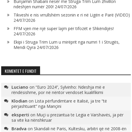
Bunjamin Shabani nesër me Struga Trim Lum zhvillon
ndeshjen numër 200!
24/07/2026
Tikveshi e nis vrrullshëm sezonin e ri në Ligën e Parë (VIDEO)
24/07/2026
FFM vjen me një super lajm për tifozët e Shkëndijës!
24/07/2026
Ekipi i Struga Trim Lum u mirëprit nga numri 1 i Strugës,
Mendi Qyra
24/07/2026
KOMENTET E FUNDIT
Luciano
on
“Euro 2024”, Sylvinho: Ndeshja më e
rëndësishme, por në nëntor vendoset kualifikimi
Klodian
on
Lista përfundimtare e Italisë, ja tre “të
përjashtuarit” nga Mançini
eksperti
on
Muçi u prezantua te Legia e Varshavës, ja për
sa vite ka nënshkruar
Bradva
on
Skandali në Paris, Kultesku, arbitri që në 2008-ën