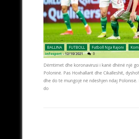
BALLINA
FUTBOLL
Futboll Nga Rajoni
Komb
infosport
-
12/10/2021
0
Dëmtimet dhe koronavirusi i kanë dhënë një go
Poloninë. Pas Hoxhallarit dhe Cikalleshit, dys
dhe do të mungojë në ndeshjen ndaj Polonisë.
do