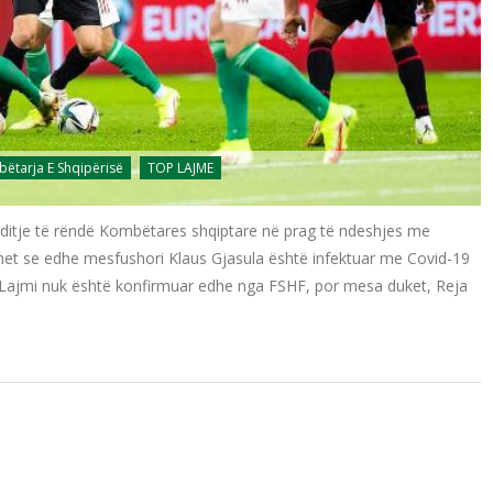
ëtarja E Shqipërisë
TOP LAJME
ditje të rëndë Kombëtares shqiptare në prag të ndeshjes me
hohet se edhe mesfushori Klaus Gjasula është infektuar me Covid-19
 Lajmi nuk është konfirmuar edhe nga FSHF, por mesa duket, Reja