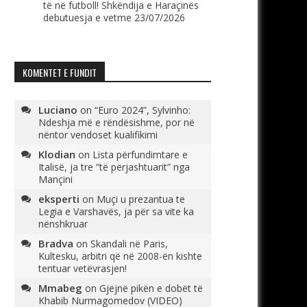
të në futboll! Shkëndija e Haraçinës
debutuesja e vetme
23/07/2026
KOMENTET E FUNDIT
Luciano
on
“Euro 2024”, Sylvinho:
Ndeshja më e rëndësishme, por në
nëntor vendoset kualifikimi
Klodian
on
Lista përfundimtare e
Italisë, ja tre “të përjashtuarit” nga
Mançini
eksperti
on
Muçi u prezantua te
Legia e Varshavës, ja për sa vite ka
nënshkruar
Bradva
on
Skandali në Paris,
Kultesku, arbitri që në 2008-ën kishte
tentuar vetëvrasjen!
Mmabeg
on
Gjejnë pikën e dobët të
Khabib Nurmagomedov (VIDEO)