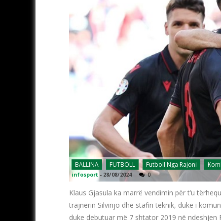
BALLINA
FUTBOLL
Futboll Nga Rajoni
Komb
infosport
-
28/08/2024
0
Klaus Gjasula ka marrë vendimin për t’u tërheq
trajnerin Silvinjo dhe stafin teknik, duke i ko
duke debutuar më 7 shtator 2019 në ndeshjen F