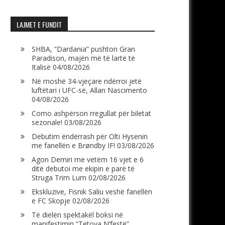
LAJMET E FUNDIT
SHBA, “Dardania” pushton Gran
Paradison, majën më të lartë të
Italisë
04/08/2026
Në moshë 34-vjeçare ndërroi jetë
luftëtari i UFC-së, Allan Nascimento
04/08/2026
Como ashpërson rregullat për biletat
sezonale!
03/08/2026
Debutim ëndërrash për Olti Hysenin
me fanellën e Brøndby IF!
03/08/2026
Agon Demiri me vetëm 16 vjet e 6
ditë debutoi me ekipin e parë të
Struga Trim Lum
02/08/2026
Ekskluzive, Fisnik Saliu veshë fanellën
e FC Skopje
02/08/2026
Të dielën spektakël boksi në
manifestimin “Tetova N’festë”