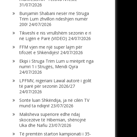
31/07/2026
Bunjamin Shabani nesër me Struga
Trim Lum zhvillon ndeshjen numër
200!
24/07/2026
Tikveshi e nis vrrullshëm sezonin e ri
në Ligën e Parë (VIDEO)
24/07/2026
FFM vjen me një super lajm për
tifozët e Shkëndijës!
24/07/2026
Ekipi i Struga Trim Lum u mirëprit nga
numri 1 i Strugës, Mendi Qyra
24/07/2026
LPFMV, nigeriani Lawal autorë i golit
të parë për sezonin 2026/27
24/07/2026
Sonte luan Shkëndija, ja në cilën TV
mund ta ndiqni!
23/07/2026
Malisheva superiore edhe ndaj
skocezëve të Hibernian, shënojnë
Uka dhe Nafiu
23/07/2026
Të premtën starton kampionati i 35-