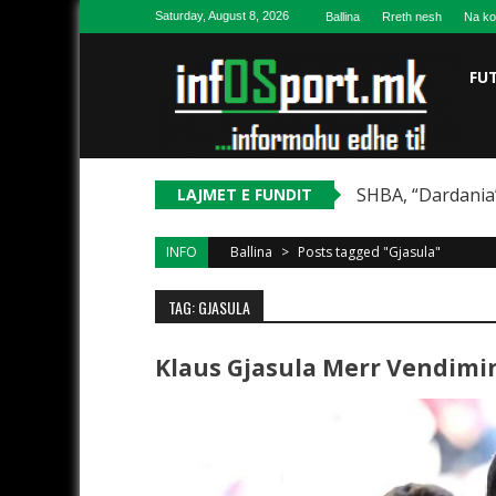
Skip to content
Saturday, August 8, 2026
Ballina
Rreth nesh
Na ko
FU
SHBA, “Dardania”
LAJMET E FUNDIT
INFO
Ballina
>
Posts tagged "Gjasula"
TAG: GJASULA
Klaus Gjasula Merr Vendimi