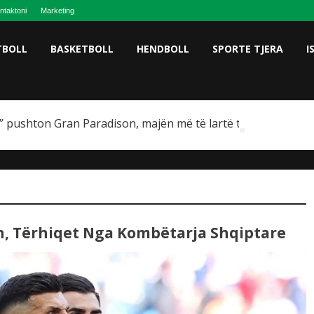
ntaktoni
Marketing
TBOLL
BASKETBOLL
HENDBOLL
SPORTE TJERA
I
 pushton Gran Paradison, majën më të lartë të Italisë
n, Tërhiqet Nga Kombëtarja Shqiptare