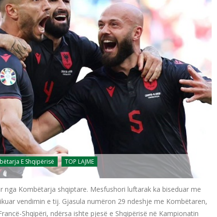
ëtarja E Shqipërisë
TOP LAJME
ur nga Kombëtarja shqiptare. Mesfushori luftarak ka biseduar me
munikuar vendimin e tij. Gjasula numëron 29 ndeshje me Kombëtaren,
rancë-Shqipëri, ndërsa ishte pjesë e Shqipërisë në Kampionatin