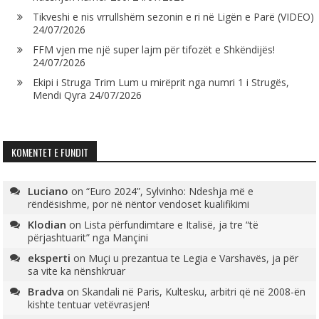
Tikveshi e nis vrrullshëm sezonin e ri në Ligën e Parë (VIDEO)
24/07/2026
FFM vjen me një super lajm për tifozët e Shkëndijës!
24/07/2026
Ekipi i Struga Trim Lum u mirëprit nga numri 1 i Strugës,
Mendi Qyra
24/07/2026
KOMENTET E FUNDIT
Luciano
on
“Euro 2024”, Sylvinho: Ndeshja më e
rëndësishme, por në nëntor vendoset kualifikimi
Klodian
on
Lista përfundimtare e Italisë, ja tre “të
përjashtuarit” nga Mançini
eksperti
on
Muçi u prezantua te Legia e Varshavës, ja për
sa vite ka nënshkruar
Bradva
on
Skandali në Paris, Kultesku, arbitri që në 2008-ën
kishte tentuar vetëvrasjen!