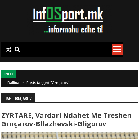
Skip to content
INFO
Ballina
>
Posts tagged "Grnçarov"
TAG: GRNÇAROV
ZYRTARE, Vardari Ndahet Me Treshen
Grnçarov-Bllazhevski-Gligorov