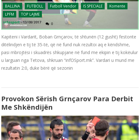
BALLINA
FUTBOLL
Futboll Vendor
IS SPECIALE
Komente
LPFM
TOP LAJME
infosport
-
13/08/2017
0
Kapiteni i Vardarit, Boban Grnçarov, të shtunën (12 gusht) festonte
ditëlindjen e tij të 35-të, që në fund nuk rezultoi aq e këndshme,
pasi mbrojtësi i skuadrës shkupjane në fund me ekipin e tij kokëulur
u larguan nga Tetova, shkruan “infOSport.mk”. Vardari u mund me
rezultatin 2:0, duke bërë që sezonin
Provokon Sërish Grnçarov Para Derbit
Me Shkëndijën