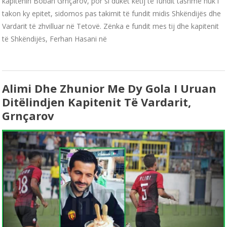
kapitenin Boban Grnçarov, por si duket këtij të fundit tashmë nuk i
takon ky epitet, sidomos pas takimit të fundit midis Shkëndijës dhe
Vardarit të zhvilluar në Tetovë. Zënka e fundit mes tij dhe kapitenit
të Shkëndijës, Ferhan Hasani në
Alimi Dhe Zhunior Me Dy Gola I Uruan
Ditëlindjen Kapitenit Të Vardarit,
Grnçarov