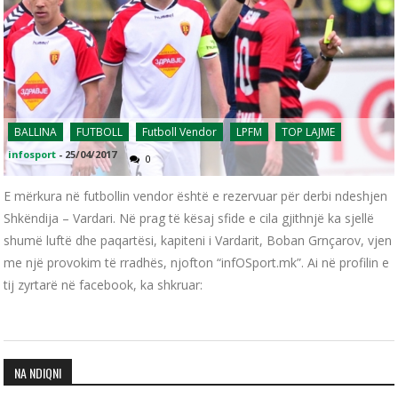
BALLINA
FUTBOLL
Futboll Vendor
LPFM
TOP LAJME
infosport
-
25/04/2017
0
E mërkura në futbollin vendor është e rezervuar për derbi ndeshjen
Shkëndija – Vardari. Në prag të kësaj sfide e cila gjithnjë ka sjellë
shumë luftë dhe paqartësi, kapiteni i Vardarit, Boban Grnçarov, vjen
me një provokim të rradhës, njofton “infOSport.mk”. Ai në profilin e
tij zyrtarë në facebook, ka shkruar:
NA NDIQNI