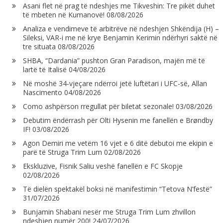
Asani flet në prag të ndeshjes me Tikveshin: Tre pikët duhet
të mbeten në Kumanovë!
08/08/2026
Analiza e vendimeve të arbitrëve në ndeshjen Shkëndija (H) –
Sileksi, VAR-i me në krye Benjamin Kerimin ndërhyri saktë në
tre situata
08/08/2026
SHBA, “Dardania” pushton Gran Paradison, majën më të
lartë të Italisë
04/08/2026
Në moshë 34-vjeçare ndërroi jetë luftëtari i UFC-së, Allan
Nascimento
04/08/2026
Como ashpërson rregullat për biletat sezonale!
03/08/2026
Debutim ëndërrash për Olti Hysenin me fanellën e Brøndby
IF!
03/08/2026
Agon Demiri me vetëm 16 vjet e 6 ditë debutoi me ekipin e
parë të Struga Trim Lum
02/08/2026
Ekskluzive, Fisnik Saliu veshë fanellën e FC Skopje
02/08/2026
Të dielën spektakël boksi në manifestimin “Tetova N’festë”
31/07/2026
Bunjamin Shabani nesër me Struga Trim Lum zhvillon
ndeshjen numër 200!
24/07/2026