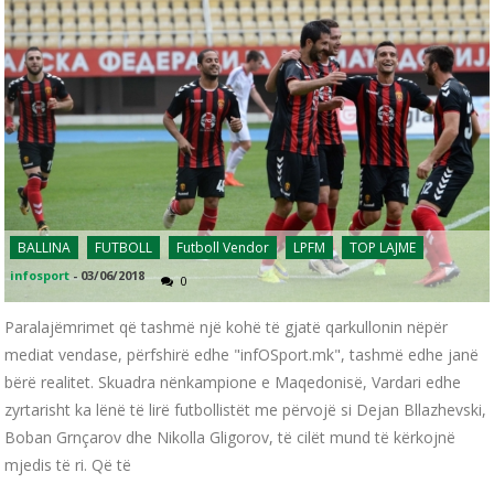
BALLINA
FUTBOLL
Futboll Vendor
LPFM
TOP LAJME
infosport
-
03/06/2018
0
Paralajëmrimet që tashmë një kohë të gjatë qarkullonin nëpër
mediat vendase, përfshirë edhe "infOSport.mk", tashmë edhe janë
bërë realitet. Skuadra nënkampione e Maqedonisë, Vardari edhe
zyrtarisht ka lënë të lirë futbollistët me përvojë si Dejan Bllazhevski,
Boban Grnçarov dhe Nikolla Gligorov, të cilët mund të kërkojnë
mjedis të ri. Që të