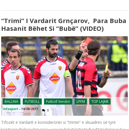
“Trimi” I Vardarit Grnçarov, Para Buba
Hasanit Bëhet Si “bubë” (VIDEO)
BALLINA
FUTBOLL
Futboll Vendor
LPFM
TOP LAJME
infosport
-
14/08/2017
0
Tifozët e Vardarit e konsideronin si “trimin” e skuadrës së tyre