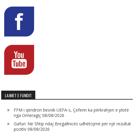
LAJMET E FUNDIT
FFM i qëndron besnik UEFA-s, Çeferin ka përkrahjen e plotë
nga Omeragiç
08/08/2026
Gafuri: Në Shtip ndaj Bregallnicës udhëtojmë për një rezultat
pozitiv
08/08/2026