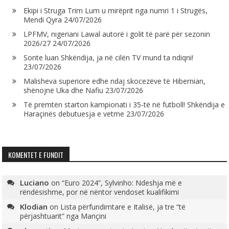
Ekipi i Struga Trim Lum u mirëprit nga numri 1 i Strugës,
Mendi Qyra
24/07/2026
LPFMV, nigeriani Lawal autorë i golit të parë për sezonin
2026/27
24/07/2026
Sonte luan Shkëndija, ja në cilën TV mund ta ndiqni!
23/07/2026
Malisheva superiore edhe ndaj skocezëve të Hibernian,
shënojnë Uka dhe Nafiu
23/07/2026
Të premtën starton kampionati i 35-të në futboll! Shkëndija e
Haraçinës debutuesja e vetme
23/07/2026
KOMENTET E FUNDIT
Luciano
on
“Euro 2024”, Sylvinho: Ndeshja më e
rëndësishme, por në nëntor vendoset kualifikimi
Klodian
on
Lista përfundimtare e Italisë, ja tre “të
përjashtuarit” nga Mançini