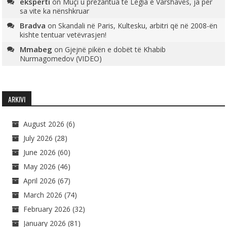
eksperti
on
Muçi u prezantua te Legia e Varshavës, ja për
sa vite ka nënshkruar
Bradva
on
Skandali në Paris, Kultesku, arbitri që në 2008-ën
kishte tentuar vetëvrasjen!
Mmabeg
on
Gjejnë pikën e dobët të Khabib
Nurmagomedov (VIDEO)
ARKIVI
August 2026
(6)
July 2026
(28)
June 2026
(60)
May 2026
(46)
April 2026
(67)
March 2026
(74)
February 2026
(32)
January 2026
(81)