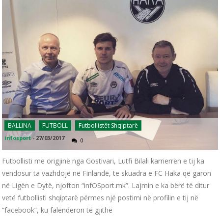
BALLINA
FUTBOLL
Futbollistët Shqiptarë
infosport
-
27/03/2017
0
Futbollisti me origjinë nga Gostivari, Lutfi Bilali karrierrën e tij ka
vendosur ta vazhdojë në Finlandë, te skuadra e FC Haka që garon
në Ligën e Dytë, njofton “infOSport.mk”. Lajmin e ka bërë të ditur
vetë futbollisti shqiptarë përmes një postimi në profilin e tij në
“facebook”, ku falënderon të gjithë