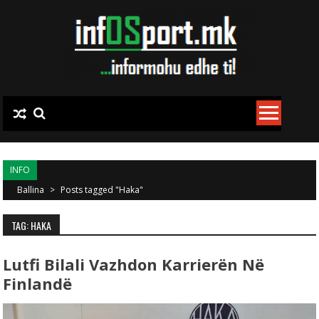
Skip to content
INFO
Ballina
>
Posts tagged "Haka"
TAG: HAKA
Lutfi Bilali Vazhdon Karrierën Në
Finlandë