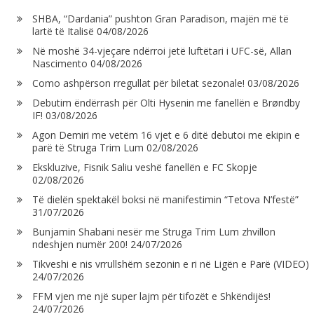
SHBA, “Dardania” pushton Gran Paradison, majën më të
lartë të Italisë
04/08/2026
Në moshë 34-vjeçare ndërroi jetë luftëtari i UFC-së, Allan
Nascimento
04/08/2026
Como ashpërson rregullat për biletat sezonale!
03/08/2026
Debutim ëndërrash për Olti Hysenin me fanellën e Brøndby
IF!
03/08/2026
Agon Demiri me vetëm 16 vjet e 6 ditë debutoi me ekipin e
parë të Struga Trim Lum
02/08/2026
Ekskluzive, Fisnik Saliu veshë fanellën e FC Skopje
02/08/2026
Të dielën spektakël boksi në manifestimin “Tetova N’festë”
31/07/2026
Bunjamin Shabani nesër me Struga Trim Lum zhvillon
ndeshjen numër 200!
24/07/2026
Tikveshi e nis vrrullshëm sezonin e ri në Ligën e Parë (VIDEO)
24/07/2026
FFM vjen me një super lajm për tifozët e Shkëndijës!
24/07/2026