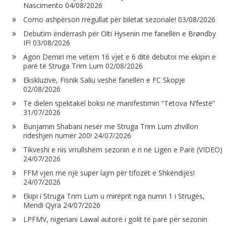
Nascimento
04/08/2026
Como ashpërson rregullat për biletat sezonale!
03/08/2026
Debutim ëndërrash për Olti Hysenin me fanellën e Brøndby
IF!
03/08/2026
Agon Demiri me vetëm 16 vjet e 6 ditë debutoi me ekipin e
parë të Struga Trim Lum
02/08/2026
Ekskluzive, Fisnik Saliu veshë fanellën e FC Skopje
02/08/2026
Të dielën spektakël boksi në manifestimin “Tetova N’festë”
31/07/2026
Bunjamin Shabani nesër me Struga Trim Lum zhvillon
ndeshjen numër 200!
24/07/2026
Tikveshi e nis vrrullshëm sezonin e ri në Ligën e Parë (VIDEO)
24/07/2026
FFM vjen me një super lajm për tifozët e Shkëndijës!
24/07/2026
Ekipi i Struga Trim Lum u mirëprit nga numri 1 i Strugës,
Mendi Qyra
24/07/2026
LPFMV, nigeriani Lawal autorë i golit të parë për sezonin