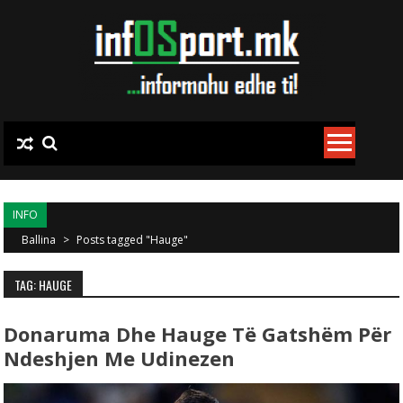
Skip to content
INFO
Ballina
>
Posts tagged "Hauge"
TAG: HAUGE
Donaruma Dhe Hauge Të Gatshëm Për
Ndeshjen Me Udinezen