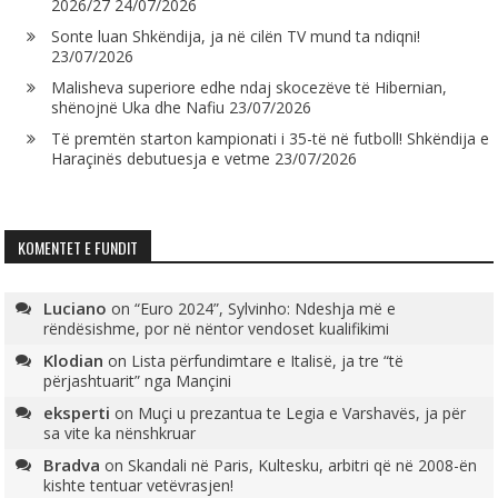
2026/27
24/07/2026
Sonte luan Shkëndija, ja në cilën TV mund ta ndiqni!
23/07/2026
Malisheva superiore edhe ndaj skocezëve të Hibernian,
shënojnë Uka dhe Nafiu
23/07/2026
Të premtën starton kampionati i 35-të në futboll! Shkëndija e
Haraçinës debutuesja e vetme
23/07/2026
KOMENTET E FUNDIT
Luciano
on
“Euro 2024”, Sylvinho: Ndeshja më e
rëndësishme, por në nëntor vendoset kualifikimi
Klodian
on
Lista përfundimtare e Italisë, ja tre “të
përjashtuarit” nga Mançini
eksperti
on
Muçi u prezantua te Legia e Varshavës, ja për
sa vite ka nënshkruar
Bradva
on
Skandali në Paris, Kultesku, arbitri që në 2008-ën
kishte tentuar vetëvrasjen!