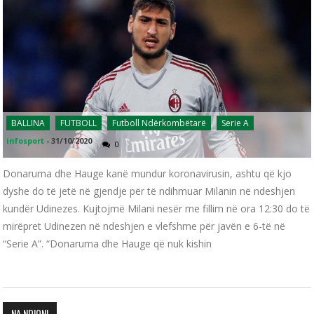
BALLINA
FUTBOLL
Futboll Ndërkombëtarë
Serie A
infosport
-
31/10/2020
0
Donaruma dhe Hauge kanë mundur koronavirusin, ashtu që kjo
dyshe do të jetë në gjendje për të ndihmuar Milanin në ndeshjen
kundër Udinezes. Kujtojmë Milani nesër me fillim në ora 12:30 do të
mirëpret Udinezen në ndeshjen e vlefshme për javën e 6-të në
“Serie A”. “Donaruma dhe Hauge që nuk kishin
NA NDIQNI