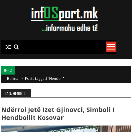
Skip to content
INFO
Ballina
>
Posts tagged "Hendoll"
TAG: HENDOLL
Ndërroi Jetë Izet Gjinovci, Simboli I
Hendbollit Kosovar