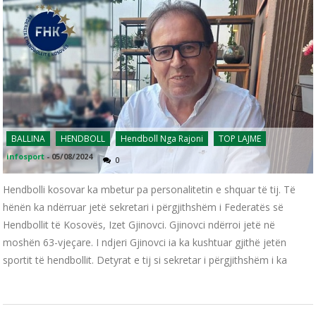
BALLINA
HENDBOLL
Hendboll Nga Rajoni
TOP LAJME
infosport
-
05/08/2024
0
Hendbolli kosovar ka mbetur pa personalitetin e shquar të tij. Të
hënën ka ndërruar jetë sekretari i përgjithshëm i Federatës së
Hendbollit të Kosovës, Izet Gjinovci. Gjinovci ndërroi jetë në
moshën 63-vjeçare. I ndjeri Gjinovci ia ka kushtuar gjithë jetën
sportit të hendbollit. Detyrat e tij si sekretar i përgjithshëm i ka