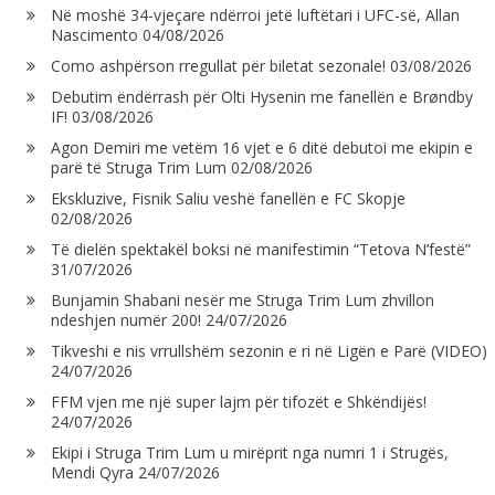
Në moshë 34-vjeçare ndërroi jetë luftëtari i UFC-së, Allan
Nascimento
04/08/2026
Como ashpërson rregullat për biletat sezonale!
03/08/2026
Debutim ëndërrash për Olti Hysenin me fanellën e Brøndby
IF!
03/08/2026
Agon Demiri me vetëm 16 vjet e 6 ditë debutoi me ekipin e
parë të Struga Trim Lum
02/08/2026
Ekskluzive, Fisnik Saliu veshë fanellën e FC Skopje
02/08/2026
Të dielën spektakël boksi në manifestimin “Tetova N’festë”
31/07/2026
Bunjamin Shabani nesër me Struga Trim Lum zhvillon
ndeshjen numër 200!
24/07/2026
Tikveshi e nis vrrullshëm sezonin e ri në Ligën e Parë (VIDEO)
24/07/2026
FFM vjen me një super lajm për tifozët e Shkëndijës!
24/07/2026
Ekipi i Struga Trim Lum u mirëprit nga numri 1 i Strugës,
Mendi Qyra
24/07/2026