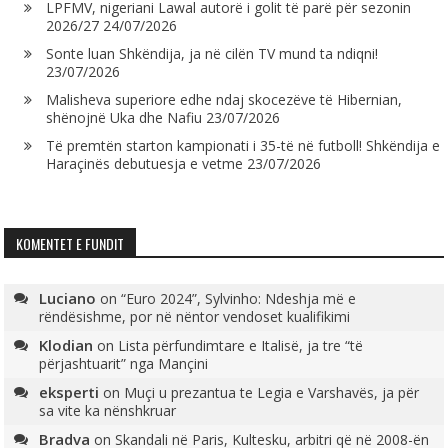
LPFMV, nigeriani Lawal autorë i golit të parë për sezonin
2026/27
24/07/2026
Sonte luan Shkëndija, ja në cilën TV mund ta ndiqni!
23/07/2026
Malisheva superiore edhe ndaj skocezëve të Hibernian,
shënojnë Uka dhe Nafiu
23/07/2026
Të premtën starton kampionati i 35-të në futboll! Shkëndija e
Haraçinës debutuesja e vetme
23/07/2026
KOMENTET E FUNDIT
Luciano
on
“Euro 2024”, Sylvinho: Ndeshja më e
rëndësishme, por në nëntor vendoset kualifikimi
Klodian
on
Lista përfundimtare e Italisë, ja tre “të
përjashtuarit” nga Mançini
eksperti
on
Muçi u prezantua te Legia e Varshavës, ja për
sa vite ka nënshkruar
Bradva
on
Skandali në Paris, Kultesku, arbitri që në 2008-ën