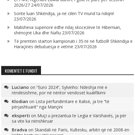
2026/27
24/07/2026
Sonte luan Shkëndija, ja në cilën TV mund ta ndiqni!
23/07/2026
Malisheva superiore edhe ndaj skocezëve të Hibernian,
shënojnë Uka dhe Nafiu
23/07/2026
Të premtën starton kampionati i 35-të në futboll! Shkëndija e
Haraçinës debutuesja e vetme
23/07/2026
KOMENTET E FUNDIT
Luciano
on
“Euro 2024”, Sylvinho: Ndeshja më e
rëndësishme, por në nëntor vendoset kualifikimi
Klodian
on
Lista përfundimtare e Italisë, ja tre “të
përjashtuarit” nga Mançini
eksperti
on
Muçi u prezantua te Legia e Varshavës, ja për
sa vite ka nënshkruar
Bradva
on
Skandali në Paris, Kultesku, arbitri që në 2008-ën