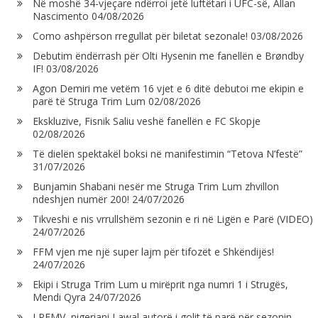
Në moshë 34-vjeçare ndërroi jetë luftëtari i UFC-së, Allan
Nascimento
04/08/2026
Como ashpërson rregullat për biletat sezonale!
03/08/2026
Debutim ëndërrash për Olti Hysenin me fanellën e Brøndby
IF!
03/08/2026
Agon Demiri me vetëm 16 vjet e 6 ditë debutoi me ekipin e
parë të Struga Trim Lum
02/08/2026
Ekskluzive, Fisnik Saliu veshë fanellën e FC Skopje
02/08/2026
Të dielën spektakël boksi në manifestimin “Tetova N’festë”
31/07/2026
Bunjamin Shabani nesër me Struga Trim Lum zhvillon
ndeshjen numër 200!
24/07/2026
Tikveshi e nis vrrullshëm sezonin e ri në Ligën e Parë (VIDEO)
24/07/2026
FFM vjen me një super lajm për tifozët e Shkëndijës!
24/07/2026
Ekipi i Struga Trim Lum u mirëprit nga numri 1 i Strugës,
Mendi Qyra
24/07/2026
LPFMV, nigeriani Lawal autorë i golit të parë për sezonin