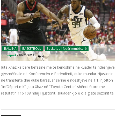
BALLINA
BASKETBOLL
Basketboll Ndërkombëtarë
infosport
-
03/05/2018
0
Juta Xhaz ka bërë befasinë më të këndshme në kuadër të ndeshjeve
gjysmëfinale në Konferencën e Perëndimit, duke mundur Hjustonin
në transfertë dhe duke barazuar serinë e ndeshjeve në 1:1, njofton
“infOSport.mk”. Juta Xhaz në “Toyota Center” shënoi fitore me
rezultatin 116:108 ndaj Hjustonit, skuadër kjo e cila gjatë sezonit të