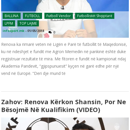
BALLINA
FUTBOLL
Futboll Vendor
Futbollistët Shqiptarë
LPFM
TOP LAJME
infosport.mk
-
01/05/2018
0
Renova ka rimarë veten në Ligën e Parë të futbollit të Maqedonisë,
ku në ndeshjet e fundit me Agron Memedin në pankinë është duke
regjistruar rezultate të mira. Me fitoren e fundit në kampionat ndaj
Akademia Pandevit, “gjipspunuesit” kyçen në garë edhe për një
vend në Europë. “Deri dje mund të
Zahov: Renova Kërkon Shansin, Por Ne
Bësojmë Në Kualifikim (VIDEO)