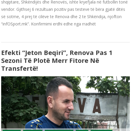
shqiptare, Shkëndijës dhe Renovës, ishte kryefjala në futbollin tonë
vendor. Gjithsej 6 rezultuan pozitiv pas testeve të bëra gjatë ditës
së sotme, 4 prej të cilëve te Renova dhe 2 te Shkëndija, njofton
“infOSport.mk”. Konfirmimi erdhi edhe nga rradhët
Efekti “Jeton Beqiri”, Renova Pas 1
Sezoni Të Plotë Merr Fitore Në
Transfertë!