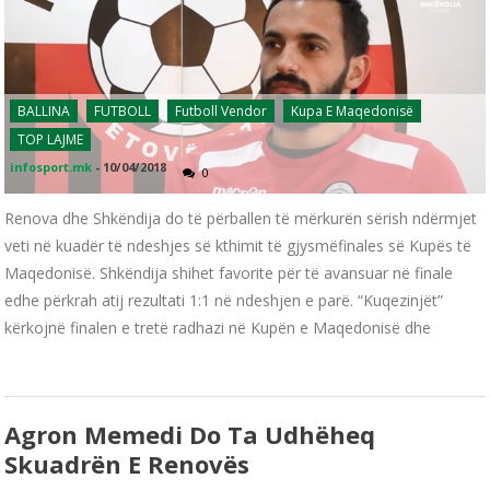
BALLINA
FUTBOLL
Futboll Vendor
Kupa E Maqedonisë
TOP LAJME
infosport.mk
-
10/04/2018
0
Renova dhe Shkëndija do të përballen të mërkurën sërish ndërmjet
veti në kuadër të ndeshjes së kthimit të gjysmëfinales së Kupës të
Maqedonisë. Shkëndija shihet favorite për të avansuar në finale
edhe përkrah atij rezultati 1:1 në ndeshjen e parë. “Kuqezinjët”
kërkojnë finalen e tretë radhazi në Kupën e Maqedonisë dhe
Agron Memedi Do Ta Udhëheq
Skuadrën E Renovës