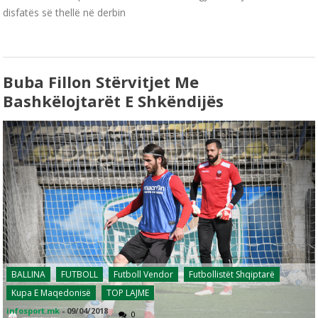
disfatës së thellë në derbin
Buba Fillon Stërvitjet Me
Bashkëlojtarët E Shkëndijës
BALLINA
FUTBOLL
Futboll Vendor
Futbollistët Shqiptarë
Kupa E Maqedonisë
TOP LAJME
infosport.mk
-
09/04/2018
0