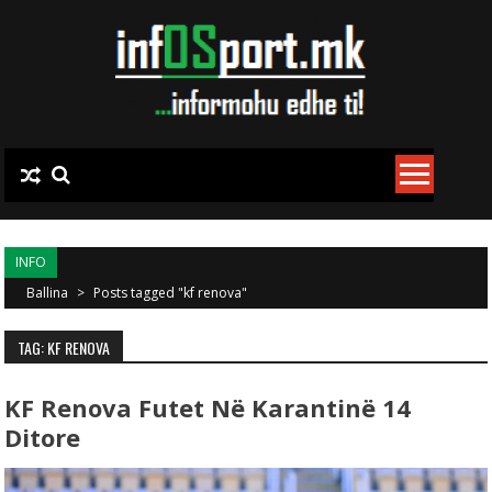
Skip to content
INFO
Ballina
>
Posts tagged "kf renova"
TAG: KF RENOVA
KF Renova Futet Në Karantinë 14
Ditore