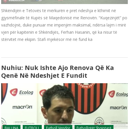
Shkëndijën e Tetovës të mërkurën e pret ndeshja e kthimit në
gjysmëfinale të Kupës së Maqedonisë me Renovën. “Kuqezinjët” po
vazhdojnë, duke punuar me impenjim maksimal, ndërsa lajm i mirë
vjen për kapitenin e Shkëndijës, Ferhan Hasanin, që ka nisur të
stërvitet me ekipin. Stafi mjekësor më në fund ka
Nuhiu: Nuk Ishte Ajo Renova Që Ka
Qenë Në Ndeshjet E Fundit
BALLINA
FUTBOLL
Futboll Vendor
Futbollistët Shqiptarë