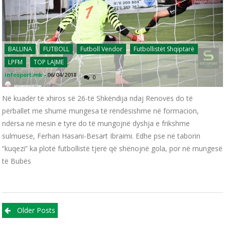
BALLINA
FUTBOLL
Futboll Vendor
Futbollistët Shqiptarë
LPFM
TOP LAJME
infosport.mk
-
06/04/2018
0
Në kuadër të xhiros së 26-të Shkëndija ndaj Renovës do të
përballet me shumë mungesa të rëndësishme në formacion,
ndërsa në mesin e tyre do të mungojnë dyshja e frikshme
sulmuese, Ferhan Hasani-Besart Ibraimi. Edhe pse në taborin
“kuqezi” ka plotë futbollistë tjerë që shënojnë gola, por në mungesë
të Bubës
Posts navigation
Older Posts