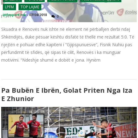
LPFM
TOP LAJME
infosport.mk
-
07/04/2018
0
Skuadra e Renovës nuk ishte në element në përballjen derbi ndaj
Shkëndijës, duke pësuar kështu disfatë të thellë me rezultat 5:0. Të
njejtën e pohuar edhe kapiteni i “Gjipspunuesve”, Fisnik Nuhiu pas
përfundimit të sfidës, që sipas të cilit, Renovës i ka munguar
motivimi. “Ndeshje shumë e dobët e jona. Hynëm
Pa Bubën E Ibrën, Golat Priten Nga Iza
E Zhunior