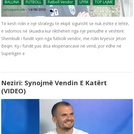
BALLINA
FUTBOLL
Futboll Vendor
LPFM
TOP LAJME
infosport.mk
-
14/08/2018
0
Të kesh rolin e një strategu të ekipit sigurisht se nuk është e lehtë,
e sidomos në skuadra kur rikthehen nga një periudhë e vështirë.
Shembulli i fundit vjen nga futbolli vendor, me rolin kryesor Jeton
Beqiri. Ky i fundit pas disa eksperiancave në vend, por edhe në
Superligën e
Neziri: Synojmë Vendin E Katërt
(VIDEO)