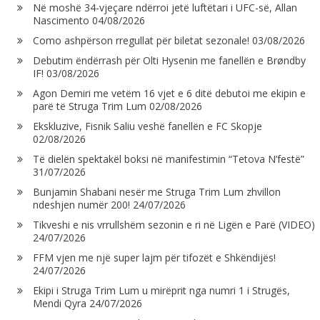
Në moshë 34-vjeçare ndërroi jetë luftëtari i UFC-së, Allan
Nascimento
04/08/2026
Como ashpërson rregullat për biletat sezonale!
03/08/2026
Debutim ëndërrash për Olti Hysenin me fanellën e Brøndby
IF!
03/08/2026
Agon Demiri me vetëm 16 vjet e 6 ditë debutoi me ekipin e
parë të Struga Trim Lum
02/08/2026
Ekskluzive, Fisnik Saliu veshë fanellën e FC Skopje
02/08/2026
Të dielën spektakël boksi në manifestimin “Tetova N’festë”
31/07/2026
Bunjamin Shabani nesër me Struga Trim Lum zhvillon
ndeshjen numër 200!
24/07/2026
Tikveshi e nis vrrullshëm sezonin e ri në Ligën e Parë (VIDEO)
24/07/2026
FFM vjen me një super lajm për tifozët e Shkëndijës!
24/07/2026
Ekipi i Struga Trim Lum u mirëprit nga numri 1 i Strugës,
Mendi Qyra
24/07/2026