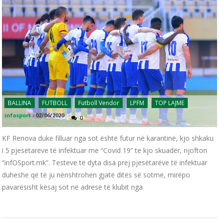
BALLINA
FUTBOLL
Futboll Vendor
LPFM
TOP LAJME
infosport
-
02/06/2020
0
KF Renova duke filluar nga sot është futur në karantinë, kjo shkaku
i 5 pjesëtarëve të infektuar me “Covid 19” te kjo skuadër, njofton
“infOSport.mk”. Testeve të dyta disa prej pjesëtarëve të infektuar
duheshe që të ju nënshtrohen gjatë ditës së sotme, mirëpo
pavarësisht kësaj sot në adresë të klubit nga