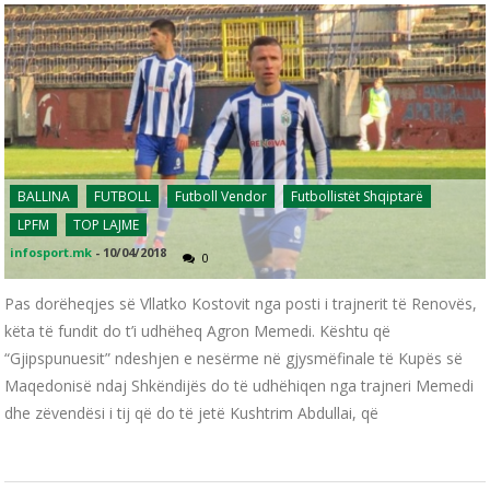
BALLINA
FUTBOLL
Futboll Vendor
Futbollistët Shqiptarë
LPFM
TOP LAJME
infosport.mk
-
10/04/2018
0
Pas dorëheqjes së Vllatko Kostovit nga posti i trajnerit të Renovës,
këta të fundit do t’i udhëheq Agron Memedi. Kështu që
“Gjipspunuesit” ndeshjen e nesërme në gjysmëfinale të Kupës së
Maqedonisë ndaj Shkëndijës do të udhëhiqen nga trajneri Memedi
dhe zëvendësi i tij që do të jetë Kushtrim Abdullai, që