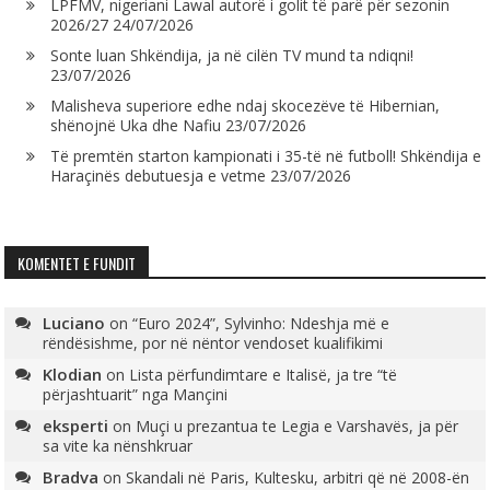
LPFMV, nigeriani Lawal autorë i golit të parë për sezonin
2026/27
24/07/2026
Sonte luan Shkëndija, ja në cilën TV mund ta ndiqni!
23/07/2026
Malisheva superiore edhe ndaj skocezëve të Hibernian,
shënojnë Uka dhe Nafiu
23/07/2026
Të premtën starton kampionati i 35-të në futboll! Shkëndija e
Haraçinës debutuesja e vetme
23/07/2026
KOMENTET E FUNDIT
Luciano
on
“Euro 2024”, Sylvinho: Ndeshja më e
rëndësishme, por në nëntor vendoset kualifikimi
Klodian
on
Lista përfundimtare e Italisë, ja tre “të
përjashtuarit” nga Mançini
eksperti
on
Muçi u prezantua te Legia e Varshavës, ja për
sa vite ka nënshkruar
Bradva
on
Skandali në Paris, Kultesku, arbitri që në 2008-ën