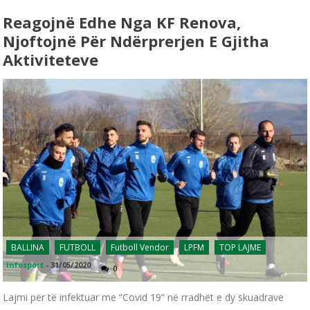
Reagojnë Edhe Nga KF Renova,
Njoftojnë Për Ndërprerjen E Gjitha
Aktiviteteve
BALLINA
FUTBOLL
Futboll Vendor
LPFM
TOP LAJME
infosport
-
31/05/2020
0
Lajmi për të infektuar me “Covid 19” në rradhët e dy skuadrave