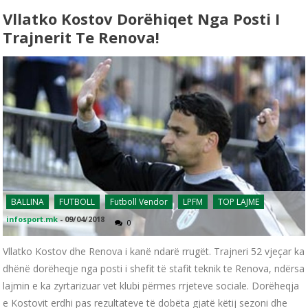
Vllatko Kostov Dorëhiqet Nga Posti I
Trajnerit Te Renova!
BALLINA
FUTBOLL
Futboll Vendor
LPFM
TOP LAJME
infosport.mk
-
09/04/2018
0
Vllatko Kostov dhe Renova i kanë ndarë rrugët. Trajneri 52 vjeçar ka
dhënë dorëheqje nga posti i shefit të stafit teknik te Renova, ndërsa
lajmin e ka zyrtarizuar vet klubi përmes rrjeteve sociale. Dorëheqja
e Kostovit erdhi pas rezultateve të dobëta gjatë këtij sezoni dhe