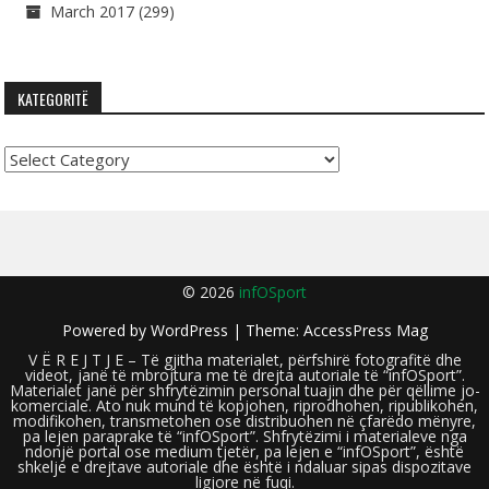
March 2017
(299)
KATEGORITË
Kategoritë
© 2026
infOSport
Powered by
WordPress
| Theme:
AccessPress Mag
V Ë R E J T J E – Të gjitha materialet, përfshirë fotografitë dhe
videot, janë të mbrojtura me të drejta autoriale të “infOSport”.
Materialet janë për shfrytëzimin personal tuajin dhe për qëllime jo-
komerciale. Ato nuk mund të kopjohen, riprodhohen, ripublikohen,
modifikohen, transmetohen ose distribuohen në çfarëdo mënyre,
pa lejen paraprake të “infOSport”. Shfrytëzimi i materialeve nga
ndonjë portal ose medium tjetër, pa lejen e “infOSport”, është
shkelje e drejtave autoriale dhe është i ndaluar sipas dispozitave
ligjore në fuqi.