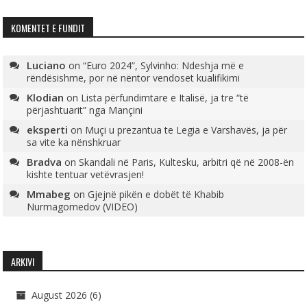
KOMENTET E FUNDIT
Luciano
on
“Euro 2024”, Sylvinho: Ndeshja më e
rëndësishme, por në nëntor vendoset kualifikimi
Klodian
on
Lista përfundimtare e Italisë, ja tre “të
përjashtuarit” nga Mançini
eksperti
on
Muçi u prezantua te Legia e Varshavës, ja për
sa vite ka nënshkruar
Bradva
on
Skandali në Paris, Kultesku, arbitri që në 2008-ën
kishte tentuar vetëvrasjen!
Mmabeg
on
Gjejnë pikën e dobët të Khabib
Nurmagomedov (VIDEO)
ARKIVI
August 2026
(6)