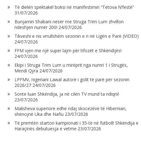
Të dielën spektakël boksi në manifestimin “Tetova N’festë”
31/07/2026
Bunjamin Shabani nesër me Struga Trim Lum zhvillon
ndeshjen numër 200!
24/07/2026
Tikveshi e nis vrrullshëm sezonin e ri në Ligën e Parë (VIDEO)
24/07/2026
FFM vjen me një super lajm për tifozët e Shkëndijës!
24/07/2026
Ekipi i Struga Trim Lum u mirëprit nga numri 1 i Strugës,
Mendi Qyra
24/07/2026
LPFMV, nigeriani Lawal autorë i golit të parë për sezonin
2026/27
24/07/2026
Sonte luan Shkëndija, ja në cilën TV mund ta ndiqni!
23/07/2026
Malisheva superiore edhe ndaj skocezëve të Hibernian,
shënojnë Uka dhe Nafiu
23/07/2026
Të premtën starton kampionati i 35-të në futboll! Shkëndija e
Haraçinës debutuesja e vetme
23/07/2026