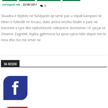
infosport.mk
-
22/05/2017
0
Skuadra e Rijekës në fundjavën që lamë pas u shpall kampion në
elitën e futbollit në Kroaci, duke arritur kështu titullin e parë në
historinë e tyre dhe njëkohësisht ndërprenë dominimin 10 vjeçar të
Dinamo Zagrebit. Rijeka gjithmonë ka qenë njëra ndër ekipet më të
mira dhe më me emër në
NA NDIQNI