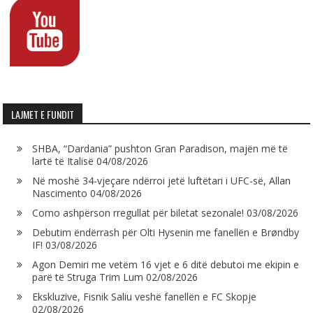
LAJMET E FUNDIT
SHBA, “Dardania” pushton Gran Paradison, majën më të
lartë të Italisë
04/08/2026
Në moshë 34-vjeçare ndërroi jetë luftëtari i UFC-së, Allan
Nascimento
04/08/2026
Como ashpërson rregullat për biletat sezonale!
03/08/2026
Debutim ëndërrash për Olti Hysenin me fanellën e Brøndby
IF!
03/08/2026
Agon Demiri me vetëm 16 vjet e 6 ditë debutoi me ekipin e
parë të Struga Trim Lum
02/08/2026
Ekskluzive, Fisnik Saliu veshë fanellën e FC Skopje
02/08/2026