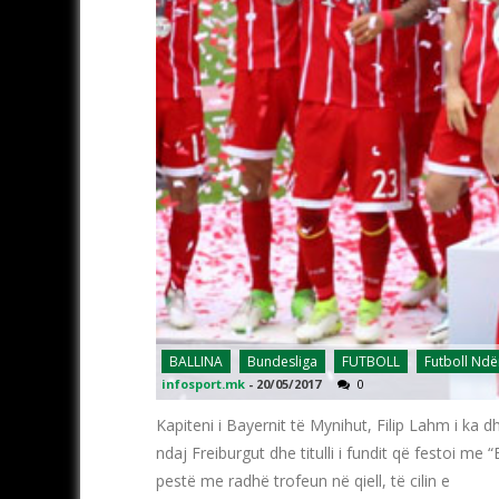
BALLINA
Bundesliga
FUTBOLL
Futboll Nd
infosport.mk
-
20/05/2017
0
Kapiteni i Bayernit të Mynihut, Filip Lahm i ka dh
ndaj Freiburgut dhe titulli i fundit që festoi me
pestë me radhë trofeun në qiell, të cilin e