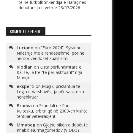
të në futboll! Shkëndija e Haraçinës
debutuesja e vetme
23/07/2026
KOMENTET E FUNDIT
Luciano
on
“Euro 2024”, Sylvinho:
Ndeshja më e rëndësishme, por në
nëntor vendoset kualifikimi
Klodian
on
Lista përfundimtare e
Italisë, ja tre “të përjashtuarit” nga
Mançini
eksperti
on
Muçi u prezantua te
Legia e Varshavës, ja për sa vite ka
nënshkruar
Bradva
on
Skandali në Paris,
Kultesku, arbitri që në 2008-ën kishte
tentuar vetëvrasjen!
Mmabeg
on
Gjejnë pikën e dobët të
Khabib Nurmagomedov (VIDEO)