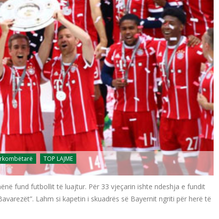
ërkombëtarë
TOP LAJME
ënë fund futbollit të luajtur. Për 33 vjeçarin ishte ndeshja e fundit
 “Bavarezët”. Lahm si kapetin i skuadrës së Bayernit ngriti për herë të