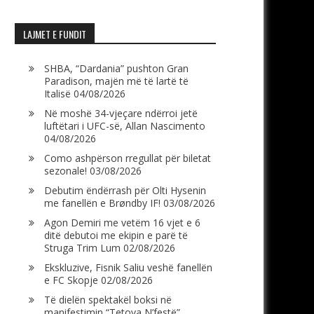
LAJMET E FUNDIT
SHBA, “Dardania” pushton Gran
Paradison, majën më të lartë të
Italisë
04/08/2026
Në moshë 34-vjeçare ndërroi jetë
luftëtari i UFC-së, Allan Nascimento
04/08/2026
Como ashpërson rregullat për biletat
sezonale!
03/08/2026
Debutim ëndërrash për Olti Hysenin
me fanellën e Brøndby IF!
03/08/2026
Agon Demiri me vetëm 16 vjet e 6
ditë debutoi me ekipin e parë të
Struga Trim Lum
02/08/2026
Ekskluzive, Fisnik Saliu veshë fanellën
e FC Skopje
02/08/2026
Të dielën spektakël boksi në
manifestimin “Tetova N’festë”