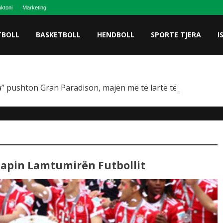
ktoni
Marketing
TBOLL
BASKETBOLL
HENDBOLL
SPORTE TJERA
I
” pushton Gran Paradison, majën më të lartë të Italisë
Japin Lamtumirën Futbollit