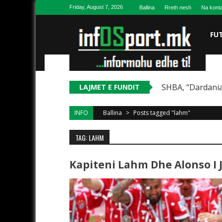
Skip to content
Friday, August 7, 2026
Ballina
Rreth nesh
Na konta
FU
SHBA, “Dardania
LAJMET E FUNDIT
INFO
Ballina
>
Posts tagged "lahm"
TAG: LAHM
Kapiteni Lahm Dhe Alonso I 