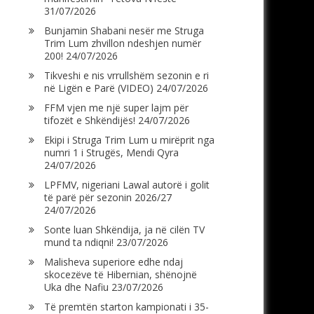
31/07/2026
Bunjamin Shabani nesër me Struga
Trim Lum zhvillon ndeshjen numër
200!
24/07/2026
Tikveshi e nis vrrullshëm sezonin e ri
në Ligën e Parë (VIDEO)
24/07/2026
FFM vjen me një super lajm për
tifozët e Shkëndijës!
24/07/2026
Ekipi i Struga Trim Lum u mirëprit nga
numri 1 i Strugës, Mendi Qyra
24/07/2026
LPFMV, nigeriani Lawal autorë i golit
të parë për sezonin 2026/27
24/07/2026
Sonte luan Shkëndija, ja në cilën TV
mund ta ndiqni!
23/07/2026
Malisheva superiore edhe ndaj
skocezëve të Hibernian, shënojnë
Uka dhe Nafiu
23/07/2026
Të premtën starton kampionati i 35-