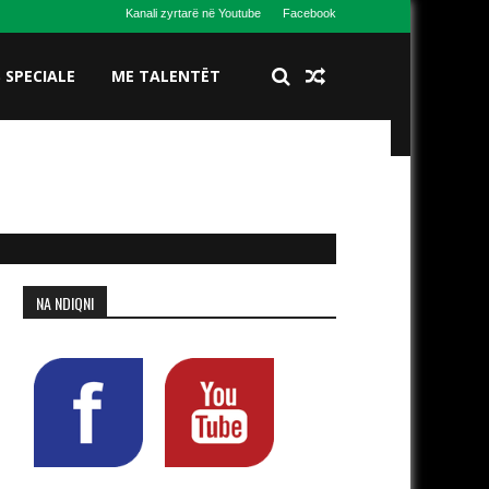
Kanali zyrtarë në Youtube
Facebook
S SPECIALE
ME TALENTËT
NA NDIQNI