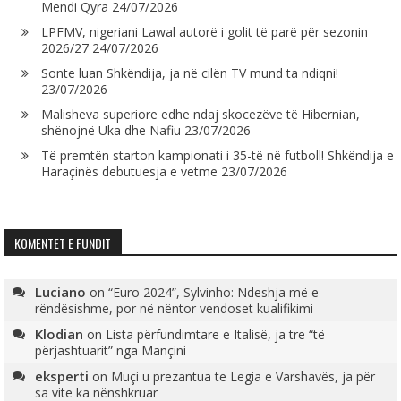
Mendi Qyra
24/07/2026
LPFMV, nigeriani Lawal autorë i golit të parë për sezonin
2026/27
24/07/2026
Sonte luan Shkëndija, ja në cilën TV mund ta ndiqni!
23/07/2026
Malisheva superiore edhe ndaj skocezëve të Hibernian,
shënojnë Uka dhe Nafiu
23/07/2026
Të premtën starton kampionati i 35-të në futboll! Shkëndija e
Haraçinës debutuesja e vetme
23/07/2026
KOMENTET E FUNDIT
Luciano
on
“Euro 2024”, Sylvinho: Ndeshja më e
rëndësishme, por në nëntor vendoset kualifikimi
Klodian
on
Lista përfundimtare e Italisë, ja tre “të
përjashtuarit” nga Mançini
eksperti
on
Muçi u prezantua te Legia e Varshavës, ja për
sa vite ka nënshkruar