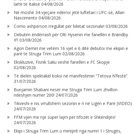
lartë të Italisë
04/08/2026
Në moshë 34-vjeçare ndërroi jetë luftëtari i UFC-së, Allan
Nascimento
04/08/2026
Como ashpërson rregullat për biletat sezonale!
03/08/2026
Debutim ëndërrash për Olti Hysenin me fanellën e Brøndby
IF!
03/08/2026
Agon Demiri me vetëm 16 vjet e 6 ditë debutoi me ekipin e
parë të Struga Trim Lum
02/08/2026
Ekskluzive, Fisnik Saliu veshë fanellën e FC Skopje
02/08/2026
Të dielën spektakël boksi në manifestimin “Tetova N’festë”
31/07/2026
Bunjamin Shabani nesër me Struga Trim Lum zhvillon
ndeshjen numër 200!
24/07/2026
Tikveshi e nis vrrullshëm sezonin e ri në Ligën e Parë (VIDEO)
24/07/2026
FFM vjen me një super lajm për tifozët e Shkëndijës!
24/07/2026
Ekipi i Struga Trim Lum u mirëprit nga numri 1 i Strugës,