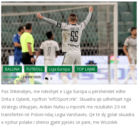
BALLINA
FUTBOLL
Liga Europa
TOP LAJME
infosport
-
24/09/2020
0
Pas Shkëndijës, me ndeshjet e Liga Europa u përshëndet edhe
Drita e Gjilanit, njofton “infOSport.mk”. Skuadra që udhëhiqet nga
strategu shkupjan, Ardian Nuhiu u mposht me rezultatin 2:0 në
transfertën në Poloni ndaj Legia Varshavës. Që të dy golat skuadra
e njohur polake i shënoi gjatë pjesës së parë, me Wszolek