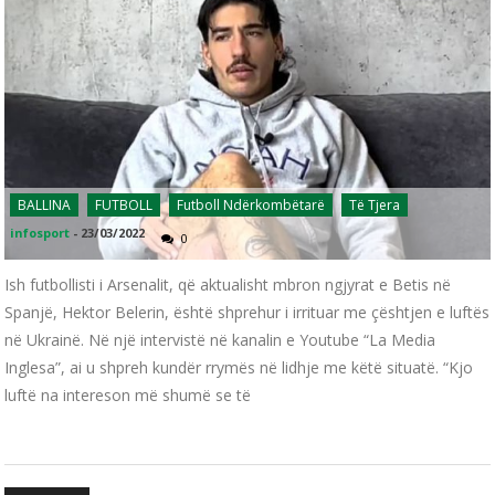
BALLINA
FUTBOLL
Futboll Ndërkombëtarë
Të Tjera
infosport
-
23/03/2022
0
Ish futbollisti i Arsenalit, që aktualisht mbron ngjyrat e Betis në
Spanjë, Hektor Belerin, është shprehur i irrituar me çështjen e luftës
në Ukrainë. Në një intervistë në kanalin e Youtube “La Media
Inglesa”, ai u shpreh kundër rrymës në lidhje me këtë situatë. “Kjo
luftë na intereson më shumë se të