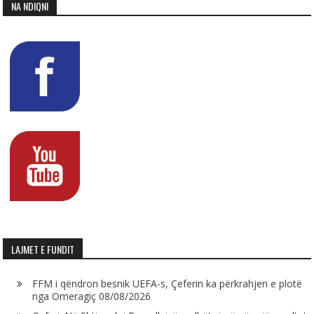
NA NDIQNI
LAJMET E FUNDIT
FFM i qëndron besnik UEFA-s, Çeferin ka përkrahjen e plotë
nga Omeragiç
08/08/2026