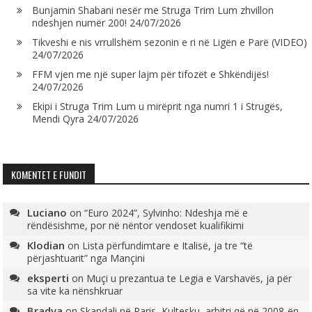
Bunjamin Shabani nesër me Struga Trim Lum zhvillon
ndeshjen numër 200!
24/07/2026
Tikveshi e nis vrrullshëm sezonin e ri në Ligën e Parë (VIDEO)
24/07/2026
FFM vjen me një super lajm për tifozët e Shkëndijës!
24/07/2026
Ekipi i Struga Trim Lum u mirëprit nga numri 1 i Strugës,
Mendi Qyra
24/07/2026
KOMENTET E FUNDIT
Luciano
on
“Euro 2024”, Sylvinho: Ndeshja më e
rëndësishme, por në nëntor vendoset kualifikimi
Klodian
on
Lista përfundimtare e Italisë, ja tre “të
përjashtuarit” nga Mançini
eksperti
on
Muçi u prezantua te Legia e Varshavës, ja për
sa vite ka nënshkruar
Bradva
on
Skandali në Paris, Kultesku, arbitri që në 2008-ën