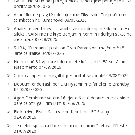
Gafuri: Në Shtip ndaj Bregallnicës udhëtojmë për një rezultat
pozitiv
08/08/2026
Asani flet në prag të ndeshjes me Tikveshin: Tre pikët duhet
të mbeten në Kumanovë!
08/08/2026
Analiza e vendimeve të arbitrëve në ndeshjen Shkëndija (H) –
Sileksi, VAR-i me në krye Benjamin Kerimin ndërhyri saktë në
tre situata
08/08/2026
SHBA, “Dardania” pushton Gran Paradison, majën më të
lartë të Italisë
04/08/2026
Në moshë 34-vjeçare ndërroi jetë luftëtari i UFC-së, Allan
Nascimento
04/08/2026
Como ashpërson rregullat për biletat sezonale!
03/08/2026
Debutim ëndërrash për Olti Hysenin me fanellën e Brøndby
IF!
03/08/2026
Agon Demiri me vetëm 16 vjet e 6 ditë debutoi me ekipin e
parë të Struga Trim Lum
02/08/2026
Ekskluzive, Fisnik Saliu veshë fanellën e FC Skopje
02/08/2026
Të dielën spektakël boksi në manifestimin “Tetova N’festë”
31/07/2026