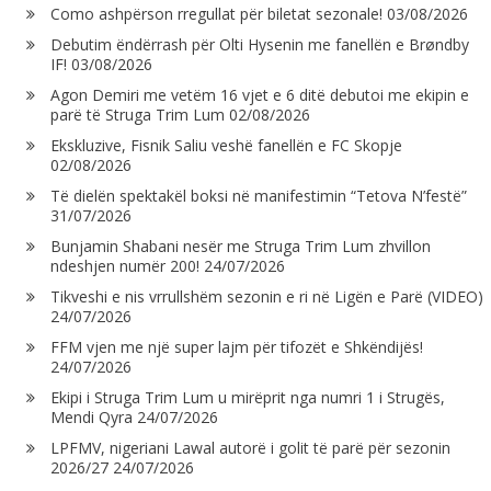
Como ashpërson rregullat për biletat sezonale!
03/08/2026
Debutim ëndërrash për Olti Hysenin me fanellën e Brøndby
IF!
03/08/2026
Agon Demiri me vetëm 16 vjet e 6 ditë debutoi me ekipin e
parë të Struga Trim Lum
02/08/2026
Ekskluzive, Fisnik Saliu veshë fanellën e FC Skopje
02/08/2026
Të dielën spektakël boksi në manifestimin “Tetova N’festë”
31/07/2026
Bunjamin Shabani nesër me Struga Trim Lum zhvillon
ndeshjen numër 200!
24/07/2026
Tikveshi e nis vrrullshëm sezonin e ri në Ligën e Parë (VIDEO)
24/07/2026
FFM vjen me një super lajm për tifozët e Shkëndijës!
24/07/2026
Ekipi i Struga Trim Lum u mirëprit nga numri 1 i Strugës,
Mendi Qyra
24/07/2026
LPFMV, nigeriani Lawal autorë i golit të parë për sezonin
2026/27
24/07/2026