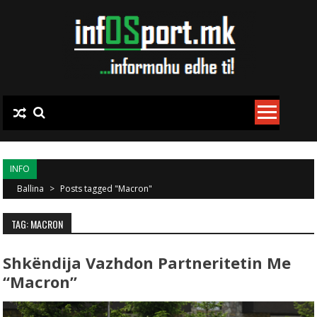
Skip to content
INFO
Ballina
>
Posts tagged "Macron"
TAG: MACRON
Shkëndija Vazhdon Partneritetin Me
“Macron”