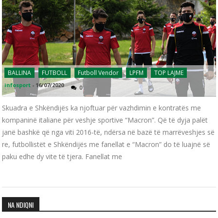
BALLINA
FUTBOLL
Futboll Vendor
LPFM
TOP LAJME
infosport
-
16/07/2020
0
Skuadra e Shkëndijës ka njoftuar për vazhdimin e kontratës me
kompaninë italiane për veshje sportive “Macron”. Që të dyja palët
janë bashkë që nga viti 2016-të, ndërsa në bazë të marrëveshjes së
re, futbollistët e Shkëndijës me fanellat e “Macron” do të luajnë së
paku edhe dy vite të tjera. Fanellat me
NA NDIQNI