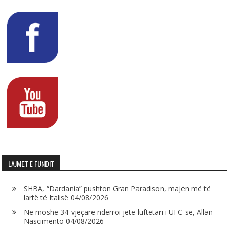
LAJMET E FUNDIT
SHBA, “Dardania” pushton Gran Paradison, majën më të
lartë të Italisë
04/08/2026
Në moshë 34-vjeçare ndërroi jetë luftëtari i UFC-së, Allan
Nascimento
04/08/2026