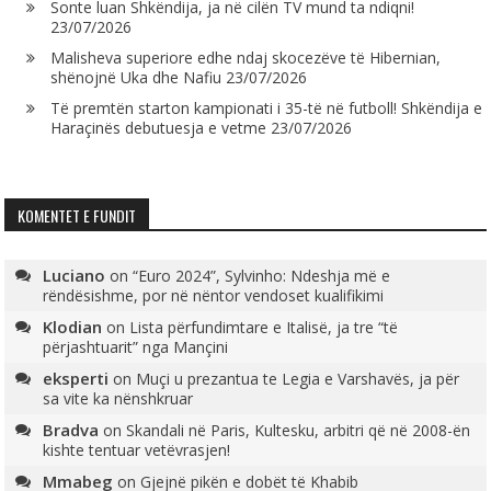
Sonte luan Shkëndija, ja në cilën TV mund ta ndiqni!
23/07/2026
Malisheva superiore edhe ndaj skocezëve të Hibernian,
shënojnë Uka dhe Nafiu
23/07/2026
Të premtën starton kampionati i 35-të në futboll! Shkëndija e
Haraçinës debutuesja e vetme
23/07/2026
KOMENTET E FUNDIT
Luciano
on
“Euro 2024”, Sylvinho: Ndeshja më e
rëndësishme, por në nëntor vendoset kualifikimi
Klodian
on
Lista përfundimtare e Italisë, ja tre “të
përjashtuarit” nga Mançini
eksperti
on
Muçi u prezantua te Legia e Varshavës, ja për
sa vite ka nënshkruar
Bradva
on
Skandali në Paris, Kultesku, arbitri që në 2008-ën
kishte tentuar vetëvrasjen!
Mmabeg
on
Gjejnë pikën e dobët të Khabib