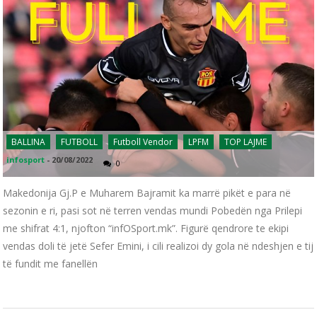
BALLINA
FUTBOLL
Futboll Vendor
LPFM
TOP LAJME
infosport
-
20/08/2022
0
Makedonija Gj.P e Muharem Bajramit ka marrë pikët e para në
sezonin e ri, pasi sot në terren vendas mundi Pobedën nga Prilepi
me shifrat 4:1, njofton “infOSport.mk”. Figurë qendrore te ekipi
vendas doli të jetë Sefer Emini, i cili realizoi dy gola në ndeshjen e tij
të fundit me fanellën