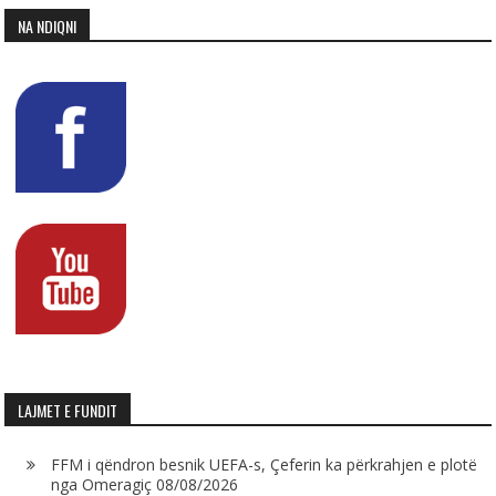
NA NDIQNI
LAJMET E FUNDIT
FFM i qëndron besnik UEFA-s, Çeferin ka përkrahjen e plotë
nga Omeragiç
08/08/2026