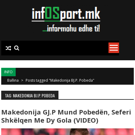
Skip to content
INFO
Ballina
>
Posts tagged "Makedonija BJ.P. Pobeda"
TAG: MAKEDONIJA BJ.P. POBEDA
Makedonija GJ.P Mund Pobedën, Seferi
Shkëlqen Me Dy Gola (VIDEO)