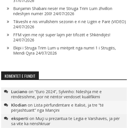
31/07/2026
Bunjamin Shabani nesër me Struga Trim Lum zhvillon
ndeshjen numër 200!
24/07/2026
Tikveshi e nis vrrullshëm sezonin e ri në Ligën e Parë (VIDEO)
24/07/2026
FFM vjen me një super lajm për tifozët e Shkëndijës!
24/07/2026
Ekipi i Struga Trim Lum u mirëprit nga numri 1 i Strugës,
Mendi Qyra
24/07/2026
KOMENTET E FUNDIT
Luciano
on
“Euro 2024”, Sylvinho: Ndeshja më e
rëndësishme, por në nëntor vendoset kualifikimi
Klodian
on
Lista përfundimtare e Italisë, ja tre “të
përjashtuarit” nga Mançini
eksperti
on
Muçi u prezantua te Legia e Varshavës, ja për
sa vite ka nënshkruar