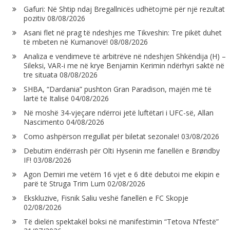
Gafuri: Në Shtip ndaj Bregallnicës udhëtojmë për një rezultat
pozitiv
08/08/2026
Asani flet në prag të ndeshjes me Tikveshin: Tre pikët duhet
të mbeten në Kumanovë!
08/08/2026
Analiza e vendimeve të arbitrëve në ndeshjen Shkëndija (H) –
Sileksi, VAR-i me në krye Benjamin Kerimin ndërhyri saktë në
tre situata
08/08/2026
SHBA, “Dardania” pushton Gran Paradison, majën më të
lartë të Italisë
04/08/2026
Në moshë 34-vjeçare ndërroi jetë luftëtari i UFC-së, Allan
Nascimento
04/08/2026
Como ashpërson rregullat për biletat sezonale!
03/08/2026
Debutim ëndërrash për Olti Hysenin me fanellën e Brøndby
IF!
03/08/2026
Agon Demiri me vetëm 16 vjet e 6 ditë debutoi me ekipin e
parë të Struga Trim Lum
02/08/2026
Ekskluzive, Fisnik Saliu veshë fanellën e FC Skopje
02/08/2026
Të dielën spektakël boksi në manifestimin “Tetova N’festë”