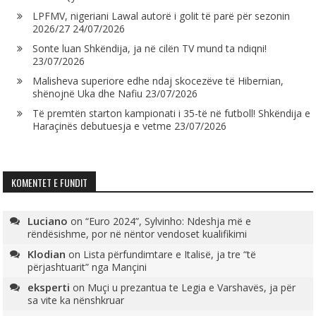
LPFMV, nigeriani Lawal autorë i golit të parë për sezonin
2026/27
24/07/2026
Sonte luan Shkëndija, ja në cilën TV mund ta ndiqni!
23/07/2026
Malisheva superiore edhe ndaj skocezëve të Hibernian,
shënojnë Uka dhe Nafiu
23/07/2026
Të premtën starton kampionati i 35-të në futboll! Shkëndija e
Haraçinës debutuesja e vetme
23/07/2026
KOMENTET E FUNDIT
Luciano
on
“Euro 2024”, Sylvinho: Ndeshja më e
rëndësishme, por në nëntor vendoset kualifikimi
Klodian
on
Lista përfundimtare e Italisë, ja tre “të
përjashtuarit” nga Mançini
eksperti
on
Muçi u prezantua te Legia e Varshavës, ja për
sa vite ka nënshkruar