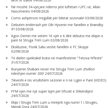
lartë të Italisë
04/08/2026
Në moshë 34-vjeçare ndërroi jetë luftëtari i UFC-së, Allan
Nascimento
04/08/2026
Como ashpërson rregullat për biletat sezonale!
03/08/2026
Debutim ëndërrash për Olti Hysenin me fanellën e Brøndby
IF!
03/08/2026
Agon Demiri me vetëm 16 vjet e 6 ditë debutoi me ekipin e
parë të Struga Trim Lum
02/08/2026
Ekskluzive, Fisnik Saliu veshë fanellën e FC Skopje
02/08/2026
Të dielën spektakël boksi në manifestimin “Tetova N’festë”
31/07/2026
Bunjamin Shabani nesër me Struga Trim Lum zhvillon
ndeshjen numër 200!
24/07/2026
Tikveshi e nis vrrullshëm sezonin e ri në Ligën e Parë (VIDEO)
24/07/2026
FFM vjen me një super lajm për tifozët e Shkëndijës!
24/07/2026
Ekipi i Struga Trim Lum u mirëprit nga numri 1 i Strugës,
Mendi Qyra
24/07/2026