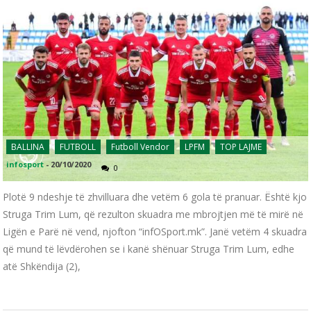
BALLINA
FUTBOLL
Futboll Vendor
LPFM
TOP LAJME
infosport
-
20/10/2020
0
Plotë 9 ndeshje të zhvilluara dhe vetëm 6 gola të pranuar. Është kjo
Struga Trim Lum, që rezulton skuadra me mbrojtjen më të mirë në
Ligën e Parë në vend, njofton “infOSport.mk”. Janë vetëm 4 skuadra
që mund të lëvdërohen se i kanë shënuar Struga Trim Lum, edhe
atë Shkëndija (2),