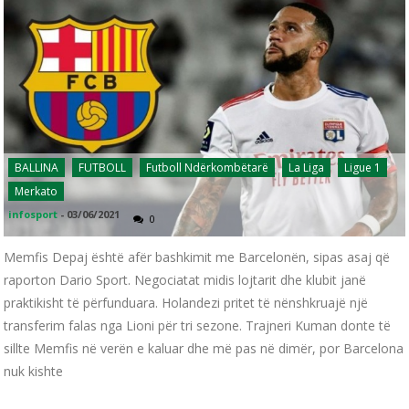
BALLINA
FUTBOLL
Futboll Ndërkombëtarë
La Liga
Ligue 1
Merkato
infosport
-
03/06/2021
0
Memfis Depaj është afër bashkimit me Barcelonën, sipas asaj që
raporton Dario Sport. Negociatat midis lojtarit dhe klubit janë
praktikisht të përfunduara. Holandezi pritet të nënshkruajë një
transferim falas nga Lioni për tri sezone. Trajneri Kuman donte të
sillte Memfis në verën e kaluar dhe më pas në dimër, por Barcelona
nuk kishte