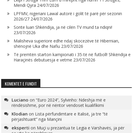
Mendi Qyra
24/07/2026
LPFMV, nigeriani Lawal autorë i golit të parë për sezonin
2026/27
24/07/2026
Sonte luan Shkëndija, ja në cilën TV mund ta ndiqni!
23/07/2026
Malisheva superiore edhe ndaj skocezëve të Hibernian,
shënojnë Uka dhe Nafiu
23/07/2026
Të premtën starton kampionati i 35-të në futboll! Shkëndija e
Haraçinës debutuesja e vetme
23/07/2026
KOMENTET E FUNDIT
Luciano
on
“Euro 2024”, Sylvinho: Ndeshja më e
rëndësishme, por në nëntor vendoset kualifikimi
Klodian
on
Lista përfundimtare e Italisë, ja tre “të
përjashtuarit” nga Mançini
eksperti
on
Muçi u prezantua te Legia e Varshavës, ja për