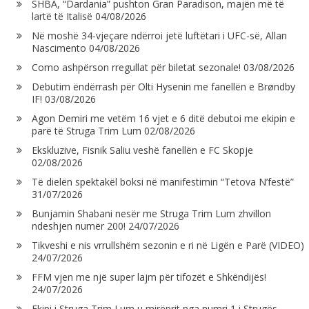
SHBA, “Dardania” pushton Gran Paradison, majën më të
lartë të Italisë
04/08/2026
Në moshë 34-vjeçare ndërroi jetë luftëtari i UFC-së, Allan
Nascimento
04/08/2026
Como ashpërson rregullat për biletat sezonale!
03/08/2026
Debutim ëndërrash për Olti Hysenin me fanellën e Brøndby
IF!
03/08/2026
Agon Demiri me vetëm 16 vjet e 6 ditë debutoi me ekipin e
parë të Struga Trim Lum
02/08/2026
Ekskluzive, Fisnik Saliu veshë fanellën e FC Skopje
02/08/2026
Të dielën spektakël boksi në manifestimin “Tetova N’festë”
31/07/2026
Bunjamin Shabani nesër me Struga Trim Lum zhvillon
ndeshjen numër 200!
24/07/2026
Tikveshi e nis vrrullshëm sezonin e ri në Ligën e Parë (VIDEO)
24/07/2026
FFM vjen me një super lajm për tifozët e Shkëndijës!
24/07/2026
Ekipi i Struga Trim Lum u mirëprit nga numri 1 i Strugës,