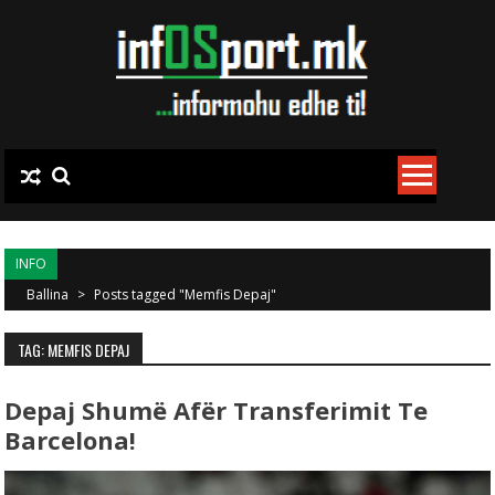
Skip to content
INFO
Ballina
>
Posts tagged "Memfis Depaj"
TAG: MEMFIS DEPAJ
Depaj Shumë Afër Transferimit Te
Barcelona!