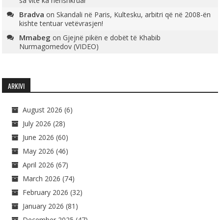
sa vite ka nënshkruar
Bradva
on
Skandali në Paris, Kultesku, arbitri që në 2008-ën
kishte tentuar vetëvrasjen!
Mmabeg
on
Gjejnë pikën e dobët të Khabib
Nurmagomedov (VIDEO)
ARKIVI
August 2026
(6)
July 2026
(28)
June 2026
(60)
May 2026
(46)
April 2026
(67)
March 2026
(74)
February 2026
(32)
January 2026
(81)
December 2025
(47)