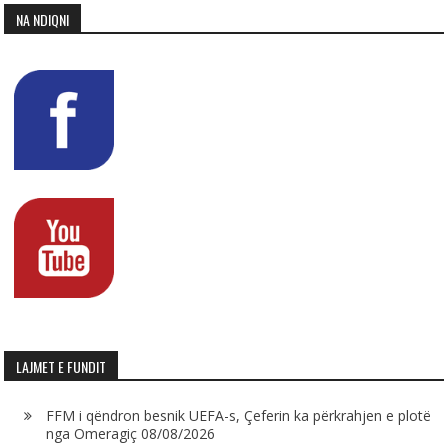
NA NDIQNI
LAJMET E FUNDIT
FFM i qëndron besnik UEFA-s, Çeferin ka përkrahjen e plotë
nga Omeragiç
08/08/2026