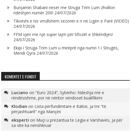
Bunjamin Shabani nesër me Struga Trim Lum zhvillon
ndeshjen numër 200!
24/07/2026
Tikveshi e nis vrrullshëm sezonin e ri në Ligën e Parë (VIDEO)
24/07/2026
FFM vjen me një super lajm për tifozët e Shkëndijës!
24/07/2026
Ekipi i Struga Trim Lum u mirëprit nga numri 1 i Strugës,
Mendi Qyra
24/07/2026
KOMENTET E FUNDIT
Luciano
on
“Euro 2024”, Sylvinho: Ndeshja më e
rëndësishme, por në nëntor vendoset kualifikimi
Klodian
on
Lista përfundimtare e Italisë, ja tre “të
përjashtuarit” nga Mançini
eksperti
on
Muçi u prezantua te Legia e Varshavës, ja për
sa vite ka nënshkruar