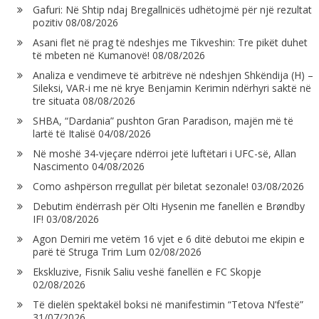
Gafuri: Në Shtip ndaj Bregallnicës udhëtojmë për një rezultat
pozitiv
08/08/2026
Asani flet në prag të ndeshjes me Tikveshin: Tre pikët duhet
të mbeten në Kumanovë!
08/08/2026
Analiza e vendimeve të arbitrëve në ndeshjen Shkëndija (H) –
Sileksi, VAR-i me në krye Benjamin Kerimin ndërhyri saktë në
tre situata
08/08/2026
SHBA, “Dardania” pushton Gran Paradison, majën më të
lartë të Italisë
04/08/2026
Në moshë 34-vjeçare ndërroi jetë luftëtari i UFC-së, Allan
Nascimento
04/08/2026
Como ashpërson rregullat për biletat sezonale!
03/08/2026
Debutim ëndërrash për Olti Hysenin me fanellën e Brøndby
IF!
03/08/2026
Agon Demiri me vetëm 16 vjet e 6 ditë debutoi me ekipin e
parë të Struga Trim Lum
02/08/2026
Ekskluzive, Fisnik Saliu veshë fanellën e FC Skopje
02/08/2026
Të dielën spektakël boksi në manifestimin “Tetova N’festë”
31/07/2026