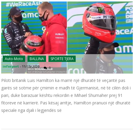
Auto-Moto
BALLINA
SPORTE TJERA
infosport
-
11/10/2020
0
Piloti britanik Luis Hamilton ka marrë një dhuratë të veçantë pas
garës së sotme për çmimin e madh të Gjermanisë, në të cilën doli i
pari, duke barazuar kështu rekordin e Mihael Shumaher prej 91
fitoreve në karrierë. Pas kësaj arritje, Hamilton pranuoi një dhuratë
speciale nga djali i legjendës së