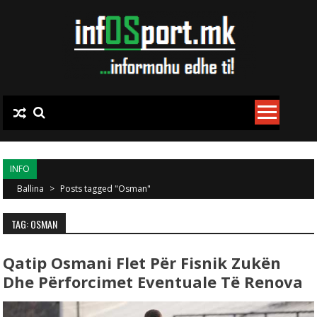
Skip to content
INFO
Ballina
>
Posts tagged "Osman"
TAG: OSMAN
Qatip Osmani Flet Për Fisnik Zukën
Dhe Përforcimet Eventuale Të Renova