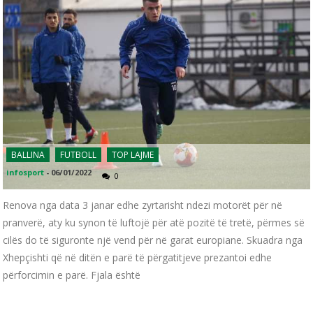
BALLINA
FUTBOLL
TOP LAJME
infosport
-
06/01/2022
0
Renova nga data 3 janar edhe zyrtarisht ndezi motorët për në
pranverë, aty ku synon të luftojë për atë pozitë të tretë, përmes së
cilës do të siguronte një vend për në garat europiane. Skuadra nga
Xhepçishti që në ditën e parë të përgatitjeve prezantoi edhe
përforcimin e parë. Fjala është