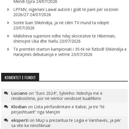
Mendi Qyra
24/07/2026
LPFMV, nigeriani Lawal autorë i golit të parë për sezonin
2026/27
24/07/2026
Sonte luan Shkëndija, ja në cilën TV mund ta ndiqni!
23/07/2026
Malisheva superiore edhe ndaj skocezëve të Hibernian,
shënojnë Uka dhe Nafiu
23/07/2026
Të premtën starton kampionati i 35-të në futboll! Shkëndija e
Haraçinës debutuesja e vetme
23/07/2026
KOMENTET E FUNDIT
Luciano
on
“Euro 2024”, Sylvinho: Ndeshja më e
rëndësishme, por në nëntor vendoset kualifikimi
Klodian
on
Lista përfundimtare e Italisë, ja tre “të
përjashtuarit” nga Mançini
eksperti
on
Muçi u prezantua te Legia e Varshavës, ja për
sa vite ka nënshkruar