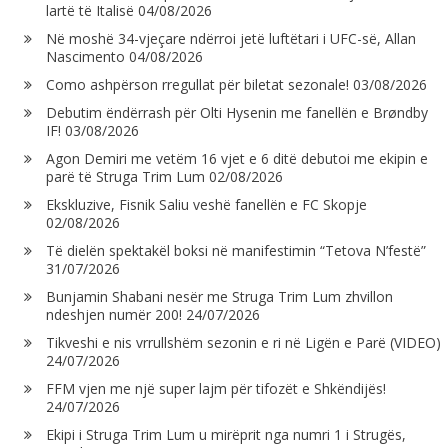
lartë të Italisë
04/08/2026
Në moshë 34-vjeçare ndërroi jetë luftëtari i UFC-së, Allan
Nascimento
04/08/2026
Como ashpërson rregullat për biletat sezonale!
03/08/2026
Debutim ëndërrash për Olti Hysenin me fanellën e Brøndby
IF!
03/08/2026
Agon Demiri me vetëm 16 vjet e 6 ditë debutoi me ekipin e
parë të Struga Trim Lum
02/08/2026
Ekskluzive, Fisnik Saliu veshë fanellën e FC Skopje
02/08/2026
Të dielën spektakël boksi në manifestimin “Tetova N’festë”
31/07/2026
Bunjamin Shabani nesër me Struga Trim Lum zhvillon
ndeshjen numër 200!
24/07/2026
Tikveshi e nis vrrullshëm sezonin e ri në Ligën e Parë (VIDEO)
24/07/2026
FFM vjen me një super lajm për tifozët e Shkëndijës!
24/07/2026
Ekipi i Struga Trim Lum u mirëprit nga numri 1 i Strugës,