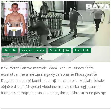
BALLINA
Sporte Luftarake
SPORTE TJERA
TOP LAJME
infosport
-
24/10/2020
0
Ish-luftëtari i arteve marciale Shamil Abdulmuslimov është
ekzekutuar me armë zjarri nga dy persona në Khasavyurt të
Dagestanit pas një konflikti për një parcelë toke. Mediat e lokale
bëjnë e dije se 25-vjeçari Abdulmuslimov, i cili ka regjistruar 11
fitore e 4 humbje në disiplina të ndryshme, është sulmuar pas një