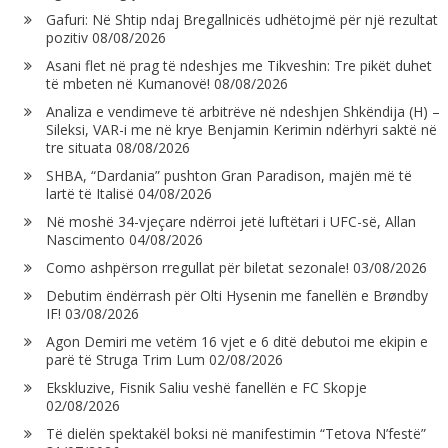
Gafuri: Në Shtip ndaj Bregallnicës udhëtojmë për një rezultat
pozitiv
08/08/2026
Asani flet në prag të ndeshjes me Tikveshin: Tre pikët duhet
të mbeten në Kumanovë!
08/08/2026
Analiza e vendimeve të arbitrëve në ndeshjen Shkëndija (H) –
Sileksi, VAR-i me në krye Benjamin Kerimin ndërhyri saktë në
tre situata
08/08/2026
SHBA, “Dardania” pushton Gran Paradison, majën më të
lartë të Italisë
04/08/2026
Në moshë 34-vjeçare ndërroi jetë luftëtari i UFC-së, Allan
Nascimento
04/08/2026
Como ashpërson rregullat për biletat sezonale!
03/08/2026
Debutim ëndërrash për Olti Hysenin me fanellën e Brøndby
IF!
03/08/2026
Agon Demiri me vetëm 16 vjet e 6 ditë debutoi me ekipin e
parë të Struga Trim Lum
02/08/2026
Ekskluzive, Fisnik Saliu veshë fanellën e FC Skopje
02/08/2026
Të dielën spektakël boksi në manifestimin “Tetova N’festë”