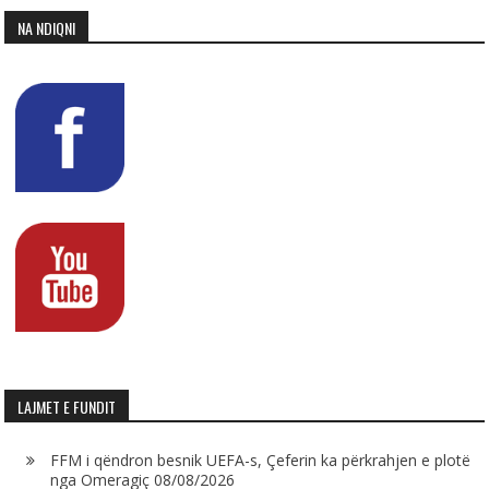
NA NDIQNI
LAJMET E FUNDIT
FFM i qëndron besnik UEFA-s, Çeferin ka përkrahjen e plotë
nga Omeragiç
08/08/2026