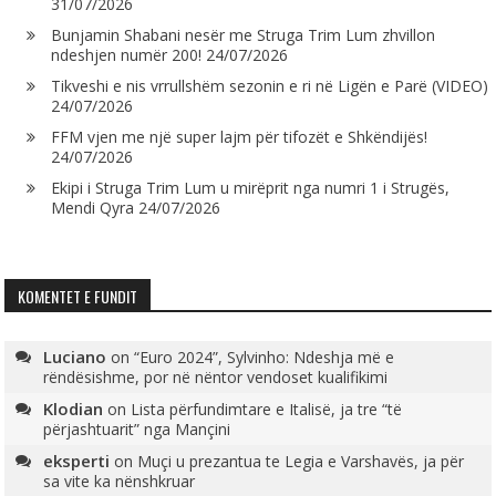
31/07/2026
Bunjamin Shabani nesër me Struga Trim Lum zhvillon
ndeshjen numër 200!
24/07/2026
Tikveshi e nis vrrullshëm sezonin e ri në Ligën e Parë (VIDEO)
24/07/2026
FFM vjen me një super lajm për tifozët e Shkëndijës!
24/07/2026
Ekipi i Struga Trim Lum u mirëprit nga numri 1 i Strugës,
Mendi Qyra
24/07/2026
KOMENTET E FUNDIT
Luciano
on
“Euro 2024”, Sylvinho: Ndeshja më e
rëndësishme, por në nëntor vendoset kualifikimi
Klodian
on
Lista përfundimtare e Italisë, ja tre “të
përjashtuarit” nga Mançini
eksperti
on
Muçi u prezantua te Legia e Varshavës, ja për
sa vite ka nënshkruar