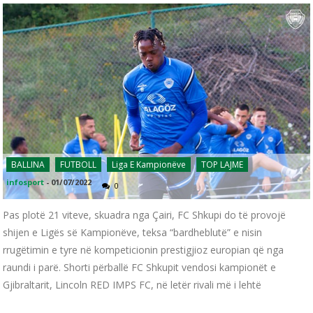
BALLINA
FUTBOLL
Liga E Kampionëve
TOP LAJME
infosport
-
01/07/2022
0
Pas plotë 21 viteve, skuadra nga Çairi, FC Shkupi do të provojë
shijen e Ligës së Kampionëve, teksa “bardheblutë” e nisin
rrugëtimin e tyre në kompeticionin prestigjioz europian që nga
raundi i parë. Shorti përballë FC Shkupit vendosi kampionët e
Gjibraltarit, Lincoln RED IMPS FC, në letër rivali më i lehtë