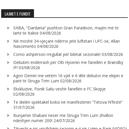
LAJMET E FUNDIT
SHBA, “Dardania” pushton Gran Paradison, majën më të
lartë të Italisë
04/08/2026
Në moshë 34-vjeçare ndërroi jetë luftëtari i UFC-së, Allan
Nascimento
04/08/2026
Como ashpërson rregullat për biletat sezonale!
03/08/2026
Debutim ëndërrash për Olti Hysenin me fanellën e Brøndby
IF!
03/08/2026
Agon Demiri me vetëm 16 vjet e 6 ditë debutoi me ekipin e
parë të Struga Trim Lum
02/08/2026
Ekskluzive, Fisnik Saliu veshë fanellën e FC Skopje
02/08/2026
Të dielën spektakël boksi në manifestimin “Tetova N’festë”
31/07/2026
Bunjamin Shabani nesër me Struga Trim Lum zhvillon
ndeshjen numër 200!
24/07/2026
Tikveshi e nis vrrullshëm sezonin e ri në Ligën e Parë (VIDEO)