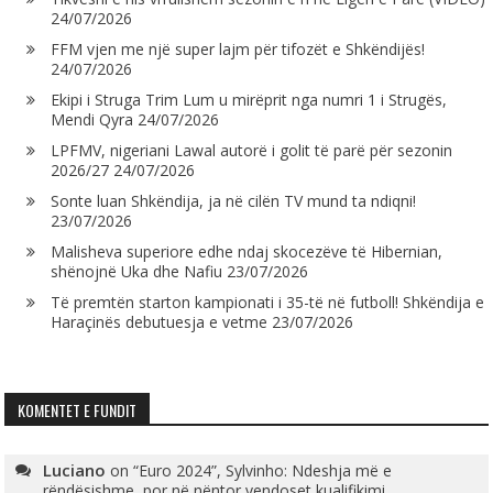
24/07/2026
FFM vjen me një super lajm për tifozët e Shkëndijës!
24/07/2026
Ekipi i Struga Trim Lum u mirëprit nga numri 1 i Strugës,
Mendi Qyra
24/07/2026
LPFMV, nigeriani Lawal autorë i golit të parë për sezonin
2026/27
24/07/2026
Sonte luan Shkëndija, ja në cilën TV mund ta ndiqni!
23/07/2026
Malisheva superiore edhe ndaj skocezëve të Hibernian,
shënojnë Uka dhe Nafiu
23/07/2026
Të premtën starton kampionati i 35-të në futboll! Shkëndija e
Haraçinës debutuesja e vetme
23/07/2026
KOMENTET E FUNDIT
Luciano
on
“Euro 2024”, Sylvinho: Ndeshja më e
rëndësishme, por në nëntor vendoset kualifikimi