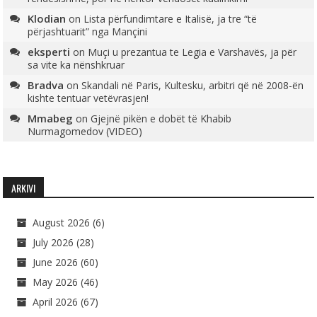
Klodian
on
Lista përfundimtare e Italisë, ja tre “të
përjashtuarit” nga Mançini
eksperti
on
Muçi u prezantua te Legia e Varshavës, ja për
sa vite ka nënshkruar
Bradva
on
Skandali në Paris, Kultesku, arbitri që në 2008-ën
kishte tentuar vetëvrasjen!
Mmabeg
on
Gjejnë pikën e dobët të Khabib
Nurmagomedov (VIDEO)
ARKIVI
August 2026
(6)
July 2026
(28)
June 2026
(60)
May 2026
(46)
April 2026
(67)