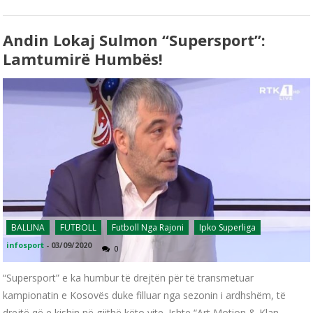
Andin Lokaj Sulmon “Supersport”:
Lamtumirë Humbës!
BALLINA
FUTBOLL
Futboll Nga Rajoni
Ipko Superliga
infosport
-
03/09/2020
0
“Supersport” e ka humbur të drejtën për të transmetuar
kampionatin e Kosovës duke filluar nga sezonin i ardhshëm, të
drejtë që e kishin në gjithë këto vite. Ishte “Art Motion & Klan