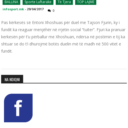
BALLINA
Sporte Luftarake
Të Tjera
TOP LAJME
infosport.mk
-
29/04/2017
0
Pas kërkesës së Entoni Xhoshuas për duel me Tajson Fjurin, ky i
fundit ka reaguar menjëhër në rrjetin social “tuiter”. Fjuri ka pranuar
kerkesën për t’u përballur me Xhoshuan, ndërsa në postimin e tij ka
shtuar se do t’i dhurojmë botës duelin më të madh në 500 vitet e
fundit.
NA NDIQNI