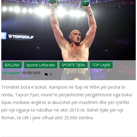
BALLINA
Sporte Luftarake
SPORTE TJERA
TOP LAJME
infosport
-
15/03/2020
0
Tronditet bota e boksit. Kampioni në fuqi në WBA për pesha të
rënda, Tajson Fjuri, mund të përjashtohet përgjithmonë nga boksi.
Sipas mediave angleze ai akuzohet për mashtrim dhe për ryshfet
për një ngjarje të ndodhur në vitin 2015-të. Bëhet fjalë për një
fermer, të cilit i janë ofruar plot 25.000 stërlina