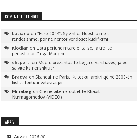
KOMENTET E FUNDIT
Luciano
on
“Euro 2024”, Sylvinho: Ndeshja më e
rëndësishme, por në nëntor vendoset kualifikimi
Klodian
on
Lista përfundimtare e Italisë, ja tre “të
përjashtuarit” nga Mançini
eksperti
on
Muçi u prezantua te Legia e Varshavës, ja për
sa vite ka nënshkruar
Bradva
on
Skandali në Paris, Kultesku, arbitri që në 2008-ën
kishte tentuar vetëvrasjen!
Mmabeg
on
Gjejnë pikën e dobët të Khabib
Nurmagomedov (VIDEO)
ARKIVI
August 2026
(6)