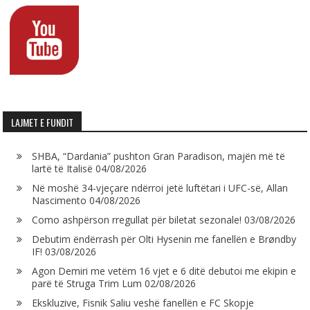
LAJMET E FUNDIT
SHBA, “Dardania” pushton Gran Paradison, majën më të
lartë të Italisë
04/08/2026
Në moshë 34-vjeçare ndërroi jetë luftëtari i UFC-së, Allan
Nascimento
04/08/2026
Como ashpërson rregullat për biletat sezonale!
03/08/2026
Debutim ëndërrash për Olti Hysenin me fanellën e Brøndby
IF!
03/08/2026
Agon Demiri me vetëm 16 vjet e 6 ditë debutoi me ekipin e
parë të Struga Trim Lum
02/08/2026
Ekskluzive, Fisnik Saliu veshë fanellën e FC Skopje