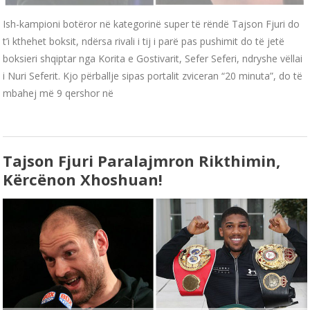
Ish-kampioni botëror në kategorinë super të rëndë Tajson Fjuri do
t’i kthehet boksit, ndërsa rivali i tij i parë pas pushimit do të jetë
boksieri shqiptar nga Korita e Gostivarit, Sefer Seferi, ndryshe vëllai
i Nuri Seferit. Kjo përballje sipas portalit zviceran “20 minuta”, do të
mbahej më 9 qershor në
Tajson Fjuri Paralajmron Rikthimin,
Kërcënon Xhoshuan!