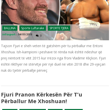
BALLINA
Sporte Luftarake
SPORTE TJERA
infosport
-
04/01/2018
0
Tajson Fjuri e sheh veten të gatshëm për tu përballur me Entoni
Xhoshua. Ish-kampioni i peshave të rënda nuk është ndeshur që
prej nëntorit të vitit 2015 kur rrëzoi nga froni Vladimir Kliçkon. Fjuri
është rikthyer në stërvitje për një duel në vitin 2018 dhe 29-vjeçari
nuk do tjetër përballje përveç
Fjuri Pranon Kërkesën Për T’u
Përballur Me Xhoshuan!