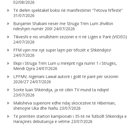
02/08/2026
Të dielën spektakël boksi në manifestimin “Tetova N’festë”
31/07/2026
Bunjamin Shabani nesër me Struga Trim Lum zhvillon
ndeshjen numër 200!
24/07/2026
Tikveshi e nis vrrullshëm sezonin e ri në Ligën e Parë (VIDEO)
24/07/2026
FFM vjen me një super lajm për tifozët e Shkëndijës!
24/07/2026
Ekipi i Struga Trim Lum u mirëprit nga numri 1 i Strugës,
Mendi Qyra
24/07/2026
LPFMV, nigeriani Lawal autorë i golit të parë për sezonin
2026/27
24/07/2026
Sonte luan Shkëndija, ja në cilën TV mund ta ndiqni!
23/07/2026
Malisheva superiore edhe ndaj skocezëve të Hibernian,
shënojnë Uka dhe Nafiu
23/07/2026
Të premtën starton kampionati i 35-të në futboll! Shkëndija e
Haraçinës debutuesja e vetme
23/07/2026