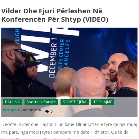
Vilder Dhe Fjuri Përleshen Në
Konferencën Për Shtyp (VIDEO)
BALLINA
Sporte Luftarake
SPORTE TJERA
TOP LAJME
infosport
-
01/10/2018
0
Deontej Vilder dhe Tajson Fjuri kanë filluar luftën e tyre që një muaj
më parë, nga meçi i tyre i paraparë me datë 1 dhjetor. Që të dy