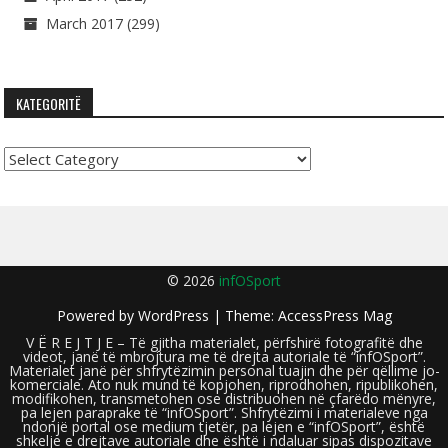
March 2017
(299)
KATEGORITË
Kategoritë
© 2026
infOSport
Powered by
WordPress
| Theme:
AccessPress Mag
V Ë R E J T J E – Të gjitha materialet, përfshirë fotografitë dhe
videot, janë të mbrojtura me të drejta autoriale të “infOSport”.
Materialet janë për shfrytëzimin personal tuajin dhe për qëllime jo-
komerciale. Ato nuk mund të kopjohen, riprodhohen, ripublikohen,
modifikohen, transmetohen ose distribuohen në çfarëdo mënyre,
pa lejen paraprake të “infOSport”. Shfrytëzimi i materialeve nga
ndonjë portal ose medium tjetër, pa lejen e “infOSport”, është
shkelje e drejtave autoriale dhe është i ndaluar sipas dispozitave