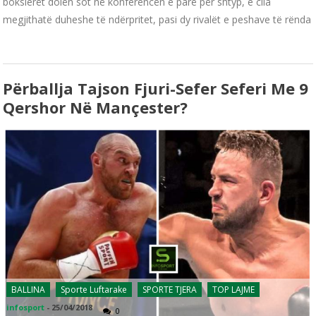
boksierët dolën sot në konferencën e parë për shtyp, e cila
megjithatë duheshe të ndërpritet, pasi dy rivalët e peshave të rënda
Përballja Tajson Fjuri-Sefer Seferi Me 9
Qershor Në Mançester?
BALLINA
Sporte Luftarake
SPORTE TJERA
TOP LAJME
infosport
-
25/04/2018
0