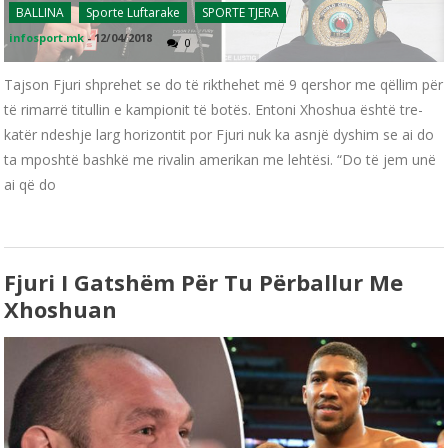
BALLINA
Sporte Luftarake
SPORTE TJERA
infosport.mk
-
12/04/2018
0
Tajson Fjuri shprehet se do të rikthehet më 9 qershor me qëllim për
të rimarrë titullin e kampionit të botës. Entoni Xhoshua është tre-
katër ndeshje larg horizontit por Fjuri nuk ka asnjë dyshim se ai do
ta mposhtë bashkë me rivalin amerikan me lehtësi. “Do të jem unë
ai që do
Fjuri I Gatshëm Për Tu Përballur Me
Xhoshuan