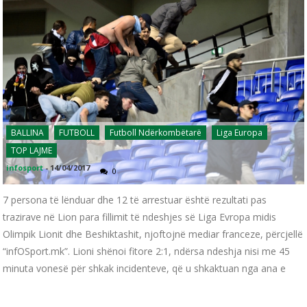
BALLINA
FUTBOLL
Futboll Ndërkombëtarë
Liga Europa
TOP LAJME
infosport
-
14/04/2017
0
7 persona të lënduar dhe 12 të arrestuar është rezultati pas
trazirave në Lion para fillimit të ndeshjes së Liga Evropa midis
Olimpik Lionit dhe Beshiktashit, njoftojnë mediar franceze, përcjellë
“infOSport.mk”. Lioni shënoi fitore 2:1, ndërsa ndeshja nisi me 45
minuta vonesë për shkak incidenteve, që u shkaktuan nga ana e