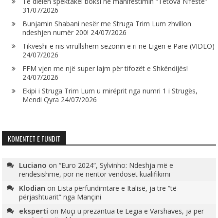
Të dielën spektakël boksi në manifestimin “Tetova N’festë”
31/07/2026
Bunjamin Shabani nesër me Struga Trim Lum zhvillon
ndeshjen numër 200!
24/07/2026
Tikveshi e nis vrrullshëm sezonin e ri në Ligën e Parë (VIDEO)
24/07/2026
FFM vjen me një super lajm për tifozët e Shkëndijës!
24/07/2026
Ekipi i Struga Trim Lum u mirëprit nga numri 1 i Strugës,
Mendi Qyra
24/07/2026
KOMENTET E FUNDIT
Luciano
on
“Euro 2024”, Sylvinho: Ndeshja më e
rëndësishme, por në nëntor vendoset kualifikimi
Klodian
on
Lista përfundimtare e Italisë, ja tre “të
përjashtuarit” nga Mançini
eksperti
on
Muçi u prezantua te Legia e Varshavës, ja për