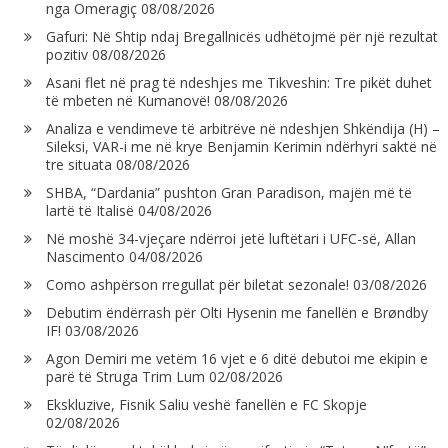
nga Omeragiç
08/08/2026
Gafuri: Në Shtip ndaj Bregallnicës udhëtojmë për një rezultat
pozitiv
08/08/2026
Asani flet në prag të ndeshjes me Tikveshin: Tre pikët duhet
të mbeten në Kumanovë!
08/08/2026
Analiza e vendimeve të arbitrëve në ndeshjen Shkëndija (H) –
Sileksi, VAR-i me në krye Benjamin Kerimin ndërhyri saktë në
tre situata
08/08/2026
SHBA, “Dardania” pushton Gran Paradison, majën më të
lartë të Italisë
04/08/2026
Në moshë 34-vjeçare ndërroi jetë luftëtari i UFC-së, Allan
Nascimento
04/08/2026
Como ashpërson rregullat për biletat sezonale!
03/08/2026
Debutim ëndërrash për Olti Hysenin me fanellën e Brøndby
IF!
03/08/2026
Agon Demiri me vetëm 16 vjet e 6 ditë debutoi me ekipin e
parë të Struga Trim Lum
02/08/2026
Ekskluzive, Fisnik Saliu veshë fanellën e FC Skopje
02/08/2026