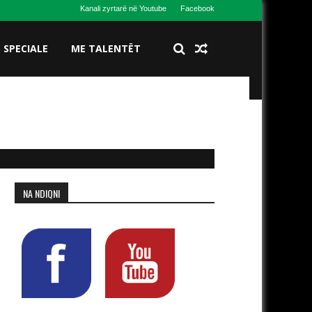
Kanali zyrtarë në Youtube
Facebook
S SPECIALE
ME TALENTËT
NA NDIQNI