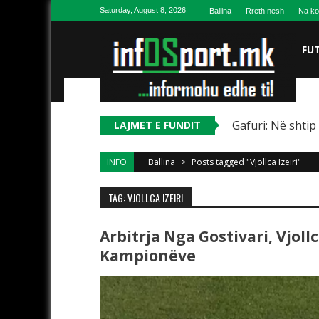
Skip to content
Saturday, August 8, 2026
Ballina
Rreth nesh
Na ko
FU
Gafuri: Në shtip
LAJMET E FUNDIT
INFO
Ballina
>
Posts tagged "Vjollca Izeiri"
TAG: VJOLLCA IZEIRI
Arbitrja Nga Gostivari, Vjollc
Kampionëve