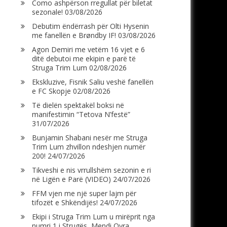
Como ashpërson rregullat për biletat
sezonale!
03/08/2026
Debutim ëndërrash për Olti Hysenin
me fanellën e Brøndby IF!
03/08/2026
Agon Demiri me vetëm 16 vjet e 6
ditë debutoi me ekipin e parë të
Struga Trim Lum
02/08/2026
Ekskluzive, Fisnik Saliu veshë fanellën
e FC Skopje
02/08/2026
Të dielën spektakël boksi në
manifestimin “Tetova N’festë”
31/07/2026
Bunjamin Shabani nesër me Struga
Trim Lum zhvillon ndeshjen numër
200!
24/07/2026
Tikveshi e nis vrrullshëm sezonin e ri
në Ligën e Parë (VIDEO)
24/07/2026
FFM vjen me një super lajm për
tifozët e Shkëndijës!
24/07/2026
Ekipi i Struga Trim Lum u mirëprit nga
numri 1 i Strugës, Mendi Qyra