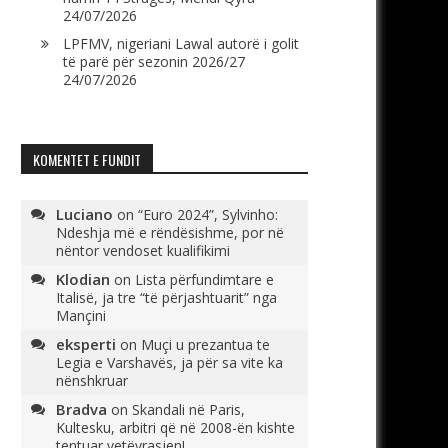
24/07/2026
LPFMV, nigeriani Lawal autorë i golit
të parë për sezonin 2026/27
24/07/2026
KOMENTET E FUNDIT
Luciano
on
“Euro 2024”, Sylvinho:
Ndeshja më e rëndësishme, por në
nëntor vendoset kualifikimi
Klodian
on
Lista përfundimtare e
Italisë, ja tre “të përjashtuarit” nga
Mançini
eksperti
on
Muçi u prezantua te
Legia e Varshavës, ja për sa vite ka
nënshkruar
Bradva
on
Skandali në Paris,
Kultesku, arbitri që në 2008-ën kishte
tentuar vetëvrasjen!