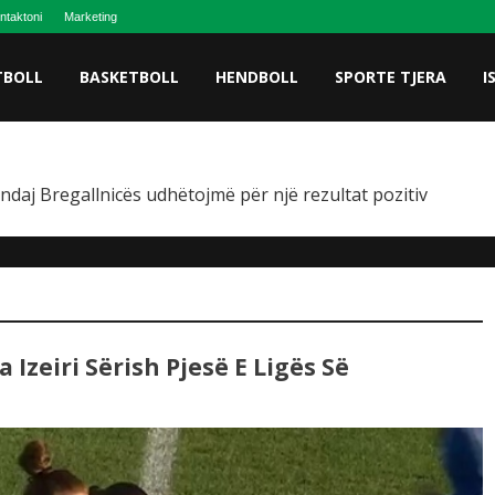
ntaktoni
Marketing
TBOLL
BASKETBOLL
HENDBOLL
SPORTE TJERA
I
 ndaj Bregallnicës udhëtojmë për një rezultat pozitiv
a Izeiri Sërish Pjesë E Ligës Së