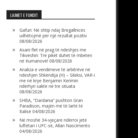
LAJMET E FUNDIT
Gafuri: Në shtip ndaj Bregallnicës
udhëtojmë për një rezultat pozitiv
08/08/2026
Asani flet në prag të ndeshjes me
Tikveshin: Tre pikët duhet të mbeten
në Kumanovë!
08/08/2026
Analiza e vendimeve të arbitrëve në
ndeshjen Shkëndija (H) – Sileksi, VAR-i
me në krye Benjamin Kerimin
ndërhyri saktë në tre situata
08/08/2026
SHBA, “Dardania” pushton Gran
Paradison, majën më të lartë të
Italisë
04/08/2026
Në moshë 34-vjeçare ndërroi jetë
luftëtari i UFC-së, Allan Nascimento
04/08/2026