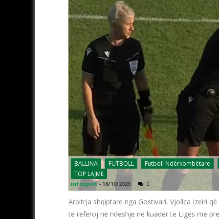
BALLINA
FUTBOLL
Futboll Ndërkombëtarë
TOP LAJME
infosport
-
16/10/2023
0
Arbitrja shqiptare nga Gostivari, Vjollca Izeir
të referoj në ndeshje në kuadër të Ligës më pr