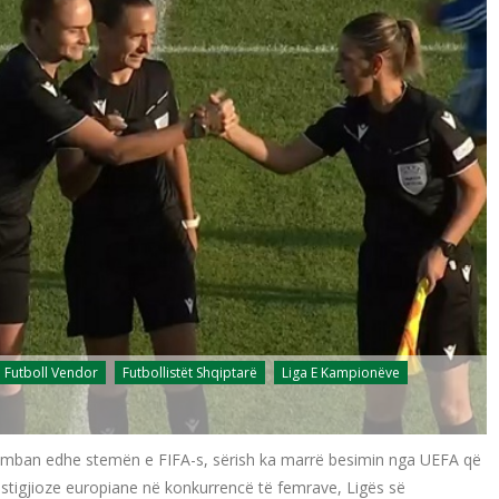
Futboll Vendor
Futbollistët Shqiptarë
Liga E Kampionëve
i që mban edhe stemën e FIFA-s, sërish ka marrë besimin nga UEFA që
estigjioze europiane në konkurrencë të femrave, Ligës së