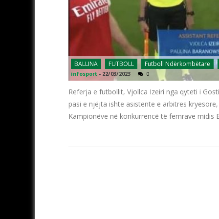
BALLINA
FUTBOLL
Futboll Ndërkombëtarë
infosport
-
22/03/2023
0
Referja e futbollit, Vjollca Izeiri nga qyteti i G
pasi e njëjta ishte asistente e arbitres kryeso
Kampionëve në konkurrencë të femrave midis B