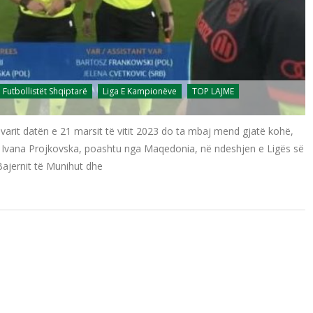
Futbollistët Shqiptarë
Liga E Kampionëve
TOP LAJME
ostivarit datën e 21 marsit të vitit 2023 do ta mbaj mend gjatë kohë,
re, Ivana Projkovska, poashtu nga Maqedonia, në ndeshjen e Ligës së
ajernit të Munihut dhe