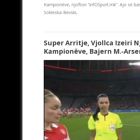
Kampionëve, njofton “infOSport.mk”. Ajo së ba
Sokleska-Ilievski,
Super Arritje, Vjollca Izeiri 
Kampionëve, Bajern M.-Arse