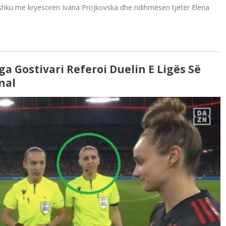
shku me kryesoren Ivana Projkovska dhe ndihmësen tjetër Elena
Nga Gostivari Referoi Duelin E Ligës Së
nal