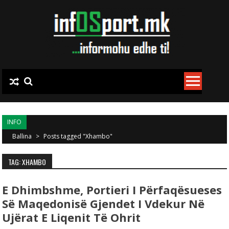
Skip to content
INFO
Ballina
>
Posts tagged "Xhambo"
TAG: XHAMBO
E Dhimbshme, Portieri I Përfaqësueses
Së Maqedonisë Gjendet I Vdekur Në
Ujërat E Liqenit Të Ohrit