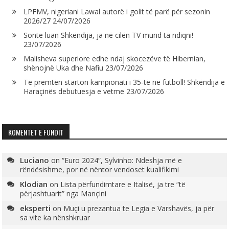
LPFMV, nigeriani Lawal autorë i golit të parë për sezonin
2026/27
24/07/2026
Sonte luan Shkëndija, ja në cilën TV mund ta ndiqni!
23/07/2026
Malisheva superiore edhe ndaj skocezëve të Hibernian,
shënojnë Uka dhe Nafiu
23/07/2026
Të premtën starton kampionati i 35-të në futboll! Shkëndija e
Haraçinës debutuesja e vetme
23/07/2026
KOMENTET E FUNDIT
Luciano
on
“Euro 2024”, Sylvinho: Ndeshja më e
rëndësishme, por në nëntor vendoset kualifikimi
Klodian
on
Lista përfundimtare e Italisë, ja tre “të
përjashtuarit” nga Mançini
eksperti
on
Muçi u prezantua te Legia e Varshavës, ja për
sa vite ka nënshkruar