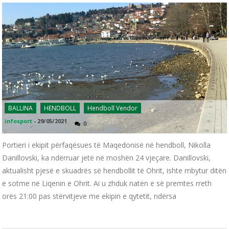
BALLINA
HENDBOLL
Hendboll Vendor
infosport
-
29/05/2021
0
Portieri i ekipit përfaqësues të Maqedonisë në hendboll, Nikolla
Danillovski, ka ndërruar jetë në moshën 24 vjeçare. Danillovski,
aktualisht pjesë e skuadrës së hendbollit të Ohrit, ishte mbytur ditën
e sotme në Liqenin e Ohrit. Ai u zhduk natën e së premtes rreth
orës 21:00 pas stërvitjeve me ekipin e qytetit, ndërsa