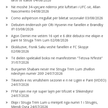
lartë të Italisë
04/08/2026
Në moshë 34-vjeçare ndërroi jetë luftëtari i UFC-së, Allan
Nascimento
04/08/2026
Como ashpërson rregullat për biletat sezonale!
03/08/2026
Debutim ëndërrash për Olti Hysenin me fanellën e Brøndby
IF!
03/08/2026
Agon Demiri me vetëm 16 vjet e 6 ditë debutoi me ekipin e
parë të Struga Trim Lum
02/08/2026
Ekskluzive, Fisnik Saliu veshë fanellën e FC Skopje
02/08/2026
Të dielën spektakël boksi në manifestimin “Tetova N’festë”
31/07/2026
Bunjamin Shabani nesër me Struga Trim Lum zhvillon
ndeshjen numër 200!
24/07/2026
Tikveshi e nis vrrullshëm sezonin e ri në Ligën e Parë (VIDEO)
24/07/2026
FFM vjen me një super lajm për tifozët e Shkëndijës!
24/07/2026
Ekipi i Struga Trim Lum u mirëprit nga numri 1 i Strugës,
Mendi Qyra
24/07/2026