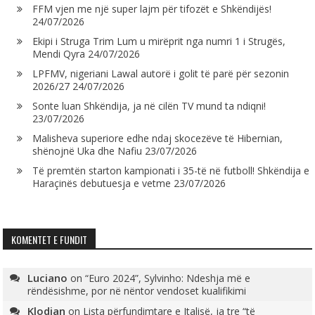
FFM vjen me një super lajm për tifozët e Shkëndijës!
24/07/2026
Ekipi i Struga Trim Lum u mirëprit nga numri 1 i Strugës,
Mendi Qyra
24/07/2026
LPFMV, nigeriani Lawal autorë i golit të parë për sezonin
2026/27
24/07/2026
Sonte luan Shkëndija, ja në cilën TV mund ta ndiqni!
23/07/2026
Malisheva superiore edhe ndaj skocezëve të Hibernian,
shënojnë Uka dhe Nafiu
23/07/2026
Të premtën starton kampionati i 35-të në futboll! Shkëndija e
Haraçinës debutuesja e vetme
23/07/2026
KOMENTET E FUNDIT
Luciano
on
“Euro 2024”, Sylvinho: Ndeshja më e
rëndësishme, por në nëntor vendoset kualifikimi
Klodian
on
Lista përfundimtare e Italisë, ja tre “të