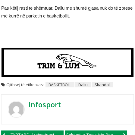
Pas këtij rasti të shëmtuar, Daliu me shumë gjasa nuk do të zbresë
më kurrë në parketin e basketbollit.
Gjithsej të etiketuara
BASKETBOLL
Daliu
Skandal
Infosport
ZYRTARE, Argjentinasi Maskerano Rikthehet Në Vendlindje
Shkëndija Tenis Me Renovën, FC Shkupi Dhe Struga TL Ndalin Dy Skuadrat Kryesuese