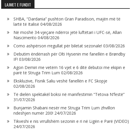
LAJMET E FUNDIT
SHBA, “Dardania” pushton Gran Paradison, majën më të
lartë të Italisë
04/08/2026
Në moshë 34-vjeçare ndërroi jetë luftëtari i UFC-së, Allan
Nascimento
04/08/2026
Como ashpërson rregullat për biletat sezonale!
03/08/2026
Debutim ëndërrash për Olti Hysenin me fanellën e Brøndby
IF!
03/08/2026
Agon Demiri me vetëm 16 vjet e 6 ditë debutoi me ekipin e
parë të Struga Trim Lum
02/08/2026
Ekskluzive, Fisnik Saliu veshë fanellën e FC Skopje
02/08/2026
Të dielën spektakël boksi në manifestimin “Tetova N’festë”
31/07/2026
Bunjamin Shabani nesër me Struga Trim Lum zhvillon
ndeshjen numër 200!
24/07/2026
Tikveshi e nis vrrullshëm sezonin e ri në Ligën e Parë (VIDEO)
24/07/2026