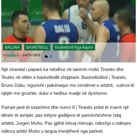
BALLINA
BASKETBOLL
Basketboll Nga Rajoni
infosport
-
24/11/2019
0
Një skandal i paparë ka ndodhur në takimin midis Tiranës dhe
Teutës në elitën e basketbollit shqiptarë. Basketbollisti i Tiranës,
Bruno Daliu, sigurisht i pakënaqur me vendimet e arbitrit, sulmoi të
njëjtin me grushte, duke e hedhur madje në dysheme.
Pamjet janë të turpshme dhe numri 8 i Tiranës pritet të marrë një
dënim të ashpër, pas këtyre goditjeve të pamëshirshme ndaj
arbitrit, Jurgen Muho. Pas gjithë kësaj rrëmuje, ndeshja u ndërpre
ndërsa arbitri Muho u largua menjëherë nga parketi.