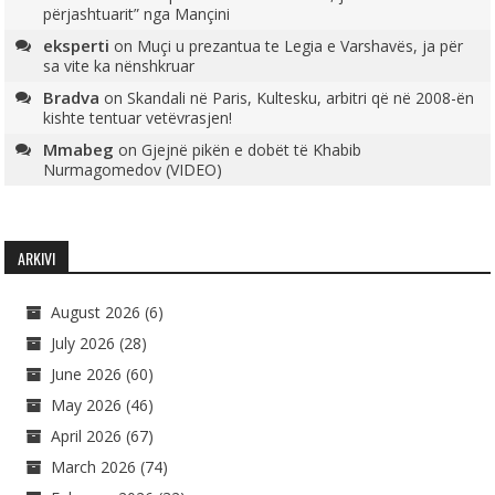
përjashtuarit” nga Mançini
eksperti
on
Muçi u prezantua te Legia e Varshavës, ja për
sa vite ka nënshkruar
Bradva
on
Skandali në Paris, Kultesku, arbitri që në 2008-ën
kishte tentuar vetëvrasjen!
Mmabeg
on
Gjejnë pikën e dobët të Khabib
Nurmagomedov (VIDEO)
ARKIVI
August 2026
(6)
July 2026
(28)
June 2026
(60)
May 2026
(46)
April 2026
(67)
March 2026
(74)