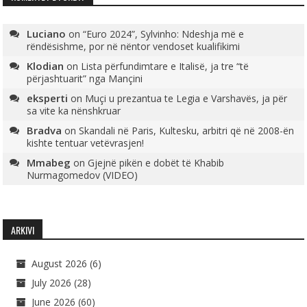
Luciano
on
“Euro 2024”, Sylvinho: Ndeshja më e
rëndësishme, por në nëntor vendoset kualifikimi
Klodian
on
Lista përfundimtare e Italisë, ja tre “të
përjashtuarit” nga Mançini
eksperti
on
Muçi u prezantua te Legia e Varshavës, ja për
sa vite ka nënshkruar
Bradva
on
Skandali në Paris, Kultesku, arbitri që në 2008-ën
kishte tentuar vetëvrasjen!
Mmabeg
on
Gjejnë pikën e dobët të Khabib
Nurmagomedov (VIDEO)
ARKIVI
August 2026
(6)
July 2026
(28)
June 2026
(60)