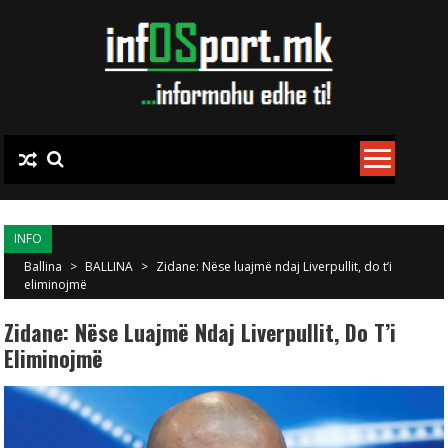
Skip to content
INFO
Ballina
>
BALLINA
>
Zidane: Nëse luajmë ndaj Liverpullit, do t’i
eliminojmë
Zidane: Nëse Luajmë Ndaj Liverpullit, Do T’i
Eliminojmë