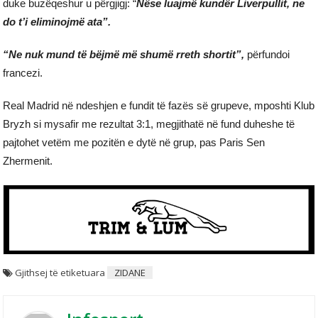
duke buzëqeshur u përgjigj: “
Nëse luajmë kundër Liverpullit, ne
do t’i eliminojmë ata”.
“Ne nuk mund të bëjmë më shumë rreth shortit”,
përfundoi
francezi.
Real Madrid në ndeshjen e fundit të fazës së grupeve, mposhti Klub
Bryzh si mysafir me rezultat 3:1, megjithatë në fund duheshe të
pajtohet vetëm me pozitën e dytë në grup, pas Paris Sen
Zhermenit.
Gjithsej të etiketuara
ZIDANE