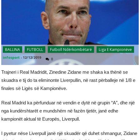
BALLINA
FUTBOLL
Futboll Ndërkombëtarë
Liga E Kampionëve
infosport
-
12/12/2019
0
Trajneri i Real Madridit, Zinedine Zidane me shaka ka thënë se
skuadra e tij do ta eliminonte Liverpullin, në rast përballeje në 1/8 e
finales së Ligës së Kampionëve.
Real Madrid ka përfunduar në vendin e dytë në grupin “A”, dhe një
nga kundërshtarët e mundshëm në fazën tjetër, janë edhe
kampionët aktual të Europës, Liverpull.
I pyetur nëse Liverpull janë një skuadër që duhet shmangur, Zidane