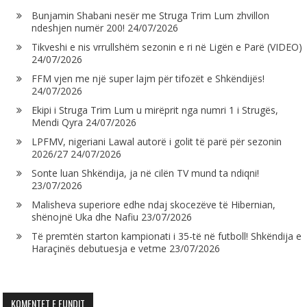
Bunjamin Shabani nesër me Struga Trim Lum zhvillon
ndeshjen numër 200!
24/07/2026
Tikveshi e nis vrrullshëm sezonin e ri në Ligën e Parë (VIDEO)
24/07/2026
FFM vjen me një super lajm për tifozët e Shkëndijës!
24/07/2026
Ekipi i Struga Trim Lum u mirëprit nga numri 1 i Strugës,
Mendi Qyra
24/07/2026
LPFMV, nigeriani Lawal autorë i golit të parë për sezonin
2026/27
24/07/2026
Sonte luan Shkëndija, ja në cilën TV mund ta ndiqni!
23/07/2026
Malisheva superiore edhe ndaj skocezëve të Hibernian,
shënojnë Uka dhe Nafiu
23/07/2026
Të premtën starton kampionati i 35-të në futboll! Shkëndija e
Haraçinës debutuesja e vetme
23/07/2026
KOMENTET E FUNDIT