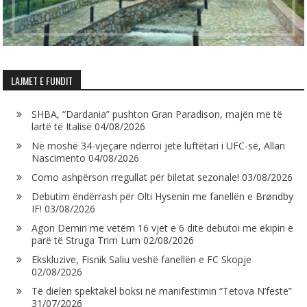
LAJMET E FUNDIT
SHBA, “Dardania” pushton Gran Paradison, majën më të
lartë të Italisë
04/08/2026
Në moshë 34-vjeçare ndërroi jetë luftëtari i UFC-së, Allan
Nascimento
04/08/2026
Como ashpërson rregullat për biletat sezonale!
03/08/2026
Debutim ëndërrash për Olti Hysenin me fanellën e Brøndby
IF!
03/08/2026
Agon Demiri me vetëm 16 vjet e 6 ditë debutoi me ekipin e
parë të Struga Trim Lum
02/08/2026
Ekskluzive, Fisnik Saliu veshë fanellën e FC Skopje
02/08/2026
Të dielën spektakël boksi në manifestimin “Tetova N’festë”
31/07/2026