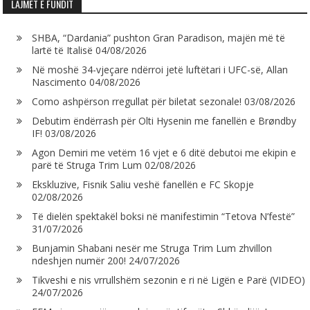
LAJMET E FUNDIT
SHBA, “Dardania” pushton Gran Paradison, majën më të
lartë të Italisë
04/08/2026
Në moshë 34-vjeçare ndërroi jetë luftëtari i UFC-së, Allan
Nascimento
04/08/2026
Como ashpërson rregullat për biletat sezonale!
03/08/2026
Debutim ëndërrash për Olti Hysenin me fanellën e Brøndby
IF!
03/08/2026
Agon Demiri me vetëm 16 vjet e 6 ditë debutoi me ekipin e
parë të Struga Trim Lum
02/08/2026
Ekskluzive, Fisnik Saliu veshë fanellën e FC Skopje
02/08/2026
Të dielën spektakël boksi në manifestimin “Tetova N’festë”
31/07/2026
Bunjamin Shabani nesër me Struga Trim Lum zhvillon
ndeshjen numër 200!
24/07/2026
Tikveshi e nis vrrullshëm sezonin e ri në Ligën e Parë (VIDEO)
24/07/2026