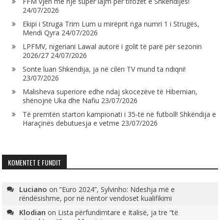
FFM vjen me një super lajm për tifozët e Shkëndijës!
24/07/2026
Ekipi i Struga Trim Lum u mirëprit nga numri 1 i Strugës,
Mendi Qyra
24/07/2026
LPFMV, nigeriani Lawal autorë i golit të parë për sezonin
2026/27
24/07/2026
Sonte luan Shkëndija, ja në cilën TV mund ta ndiqni!
23/07/2026
Malisheva superiore edhe ndaj skocezëve të Hibernian,
shënojnë Uka dhe Nafiu
23/07/2026
Të premtën starton kampionati i 35-të në futboll! Shkëndija e
Haraçinës debutuesja e vetme
23/07/2026
KOMENTET E FUNDIT
Luciano
on
“Euro 2024”, Sylvinho: Ndeshja më e
rëndësishme, por në nëntor vendoset kualifikimi
Klodian
on
Lista përfundimtare e Italisë, ja tre “të