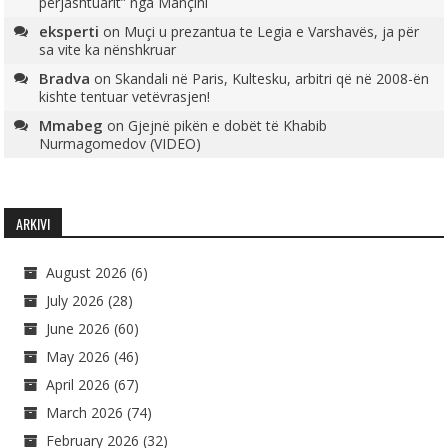
përjashtuarit” nga Mançini
eksperti
on
Muçi u prezantua te Legia e Varshavës, ja për
sa vite ka nënshkruar
Bradva
on
Skandali në Paris, Kultesku, arbitri që në 2008-ën
kishte tentuar vetëvrasjen!
Mmabeg
on
Gjejnë pikën e dobët të Khabib
Nurmagomedov (VIDEO)
ARKIVI
August 2026
(6)
July 2026
(28)
June 2026
(60)
May 2026
(46)
April 2026
(67)
March 2026
(74)
February 2026
(32)