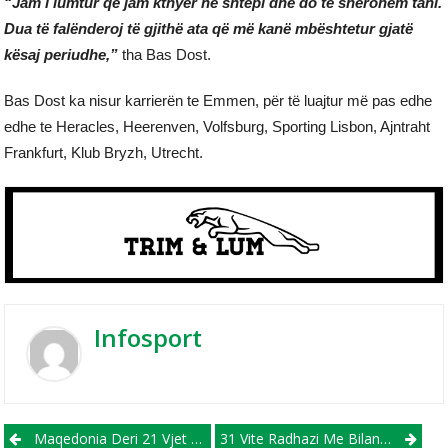
“Jam i lumtur që jam kthyer në shtëpi dhe do të shërohem tani.
Dua të falënderoj të gjithë ata që më kanë mbështetur gjatë
kësaj periudhe,”
tha Bas Dost.
Bas Dost ka nisur karrierën te Emmen, për të luajtur më pas edhe
edhe te Heracles, Heerenven, Volfsburg, Sporting Lisbon, Ajntraht
Frankfurt, Klub Bryzh, Utrecht.
Infosport
Post navigation
Maqedonia Deri 21 Vjet Startoi Përgatitjet Për Ndeshjet Me Gjeorgjinë Dhe Austrinë
31 Vite Radhazi Me Bilanc Pozitiv, Bajern Munihu Mban Rekordin Absolut Në Botën E Futbollit