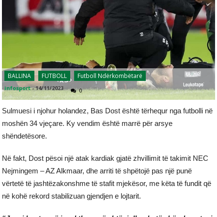
BALLINA
FUTBOLL
Futboll Ndërkombëtarë
infosport
-
14/11/2023
0
Sulmuesi i njohur holandez, Bas Dost është tërhequr nga futbolli në
moshën 34 vjeçare. Ky vendim është marrë për arsye
shëndetësore.
Në fakt, Dost pësoi një atak kardiak gjatë zhvillimit të takimit NEC
Nejmingem – AZ Alkmaar, dhe arriti të shpëtojë pas një punë
vërtetë të jashtëzakonshme të stafit mjekësor, me këta të fundit që
në kohë rekord stabilizuan gjendjen e lojtarit.