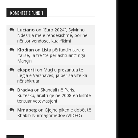
KOMENTET E FUNDIT
Luciano
on
“Euro 2024”, Sylvinho:
Ndeshja më e rëndësishme, por në
nëntor vendoset kualifikimi
Klodian
on
Lista përfundimtare e
Italisë, ja tre “të përjashtuarit” nga
Mançini
eksperti
on
Muçi u prezantua te
Legia e Varshavës, ja për sa vite ka
nënshkruar
Bradva
on
Skandali në Paris,
Kultesku, arbitri që në 2008-ën kishte
tentuar vetëvrasjen!
Mmabeg
on
Gjejnë pikën e dobët të
Khabib Nurmagomedov (VIDEO)