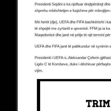
Presidenti Sejdini e ka njoftuar drejtpërdrejt d
shprehu mbështetjen e fuqishme për mbrojtjen e 
Më herët (dje), UEFA dhe FIFA bashkërisht i k
të shpejtë me zyrtarët e qeverisë. FFM-ja ia ka
Maqedonisë dhe janë në pritje të një termini për
UEFA dhe FIFA janë të palëkundur në synimin e tyr
Presidenti i UEFA-s, Aleksandar Çeferin gjithash
Ligës C të Kombeve, duke i dëshiruar përfaqë
vijim.