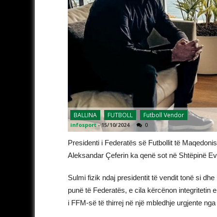
BALLINA
FUTBOLL
Futboll Vendor
infosport
-
15/10/2024
0
Presidenti i Federatës së Futbollit të Maqedoni
Aleksandar Çeferin ka qenë sot në Shtëpinë Evr
Sulmi fizik ndaj presidentit të vendit tonë si 
punë të Federatës, e cila kërcënon integriteti
i FFM-së të thirrej në një mbledhje urgjente nga