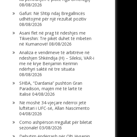
08/08/2026
Gafuri: Në Shtip ndaj Bregallnicës
udhëtojmë për një rezultat pozitiv
08/08/2026
Asani flet në prag të ndeshjes me
Tikveshin: Tre pikët duhet të mbeten
në Kumanovë!
08/08/2026
Analiza e vendimeve të arbitrëve në
ndeshjen Shkëndija (H) – Sileksi, VAR-i
me në krye Benjamin Kerimin
ndërhyri saktë në tre situata
08/08/2026
SHBA, “Dardania” pushton Gran
Paradison, majën më të lartë të
Italisë
04/08/2026
Në moshë 34-vjeçare ndërroi jetë
luftëtari i UFC-së, Allan Nascimento
04/08/2026
Como ashpërson rregullat për biletat
sezonale!
03/08/2026
Debutim ëndërrash për Olti Hysenin