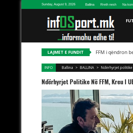
Skip to content
Sunday, August 9, 2026
Ballina
Rreth nesh
Na kon
FU
FFM i qëndron be
LAJMET E FUNDIT
INFO
Ballina
>
BALLINA
>
Ndërhyrjet politik
Ndërhyrjet Politike Në FFM, Kreu I 