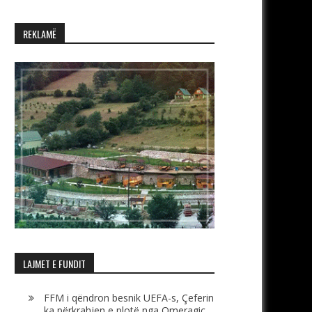
REKLAMË
LAJMET E FUNDIT
FFM i qëndron besnik UEFA-s, Çeferin
ka përkrahjen e plotë nga Omeragiç