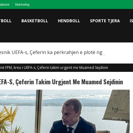
taktoni
Marketing
TBOLL
BASKETBOLL
HENDBOLL
SPORTE TJERA
I
snik UEFA-s, Çeferin ka përkrahjen e plotë nga Omeragiç
e në FFM, kreu i UEFA-s, Çeferin takim urgjent me Muamed Sejdinin
UEFA-S, Çeferin Takim Urgjent Me Muamed Sejdinin