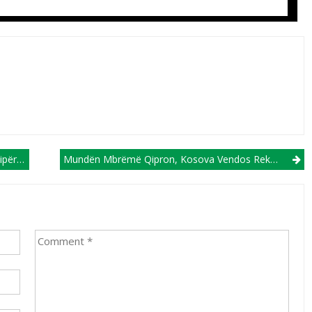
gën B
Mundën Mbrëmë Qipron, Kosova Vendos Rekord Historik