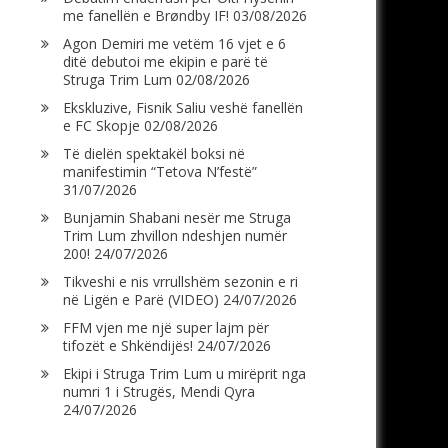
me fanellën e Brøndby IF!
03/08/2026
Agon Demiri me vetëm 16 vjet e 6
ditë debutoi me ekipin e parë të
Struga Trim Lum
02/08/2026
Ekskluzive, Fisnik Saliu veshë fanellën
e FC Skopje
02/08/2026
Të dielën spektakël boksi në
manifestimin “Tetova N’festë”
31/07/2026
Bunjamin Shabani nesër me Struga
Trim Lum zhvillon ndeshjen numër
200!
24/07/2026
Tikveshi e nis vrrullshëm sezonin e ri
në Ligën e Parë (VIDEO)
24/07/2026
FFM vjen me një super lajm për
tifozët e Shkëndijës!
24/07/2026
Ekipi i Struga Trim Lum u mirëprit nga
numri 1 i Strugës, Mendi Qyra
24/07/2026