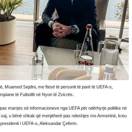
së, Muamed Sejdini, me ftesë të personit të parë të UEFA-s,
opiane të Futbollit në Nyon të Zvicrës.
dhe pas marrjes së informacioneve nga UEFA për ndërhyrje politike në
n e saj, u bënë shkak që menjëherë pas ndeshjes me Armeninë, kreu
 presidenti i UEFA-s, Aleksandar Çeferin.