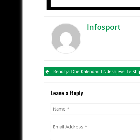
Infosport
Post navigation
Renditja Dhe Kalendari I Ndeshjeve Të Shqipërisë Në Li
Leave a Reply