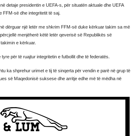
he në detaje presidentin e UEFA-s, për situatën aktuale dhe UEFA
FFM-së dhe integritetit të saj.
anë dërguar një letër me shkrim FFM-së duke kërkuar takim sa më
 përcjellë menjëherë këtë letër qeverisë së Republikës së
 takimin e kërkuar.
e për të ruajtur integritetin e futbollit dhe të federatës.
tu ka shprehur urimet e tij të sinqerta për vendin e parë në grup të
sues së Maqedonisë suksese dhe arritje edhe më të mëdha në