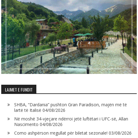
LAJMET E FUNDIT
SHBA, “Dardania” pushton Gran Paradison, majën më të
lartë të Italisë
04/08/2026
Në moshë 34-vjeçare ndërroi jetë luftëtari i UFC-së, Allan
Nascimento
04/08/2026
Como ashpërson rregullat për biletat sezonale!
03/08/2026