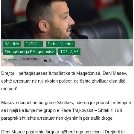
BALLINA
FUTBOLL
Futboll Vendor
Përfaqësuesja E Maqedonisë
TOP LAJME
infosport
-
24/03/2025
0
Drejtori i përfaqësueses futbollistike të Maqedonisë, Deni Masev,
është arrestuar në një aksion policor, që është zhvilluar disa ditë
më parë.
Masev ndodhet në burgun e Shutkës, ndërsa jozyrtarisht mësojmë
se i njëjti ka lidhje me grupin e Rade Trajkovskit – Shteklit, i cili
paraprakisht ishte arrestuar nën dyshimin për trafik droge.
Deni Masev pasi ishte larguar njëherë nga pozicioni i Drejtorit te