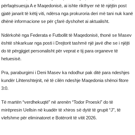
përfaqësuesja A e Maqedonisë, ai ishte rikthyer në të njëjtin post
gjatë janarit të këtij viti, ndërsa nga prokuroria deri më tani nuk kanë
dhënë informacione se për çfarë dyshohet ai aktualisht.
Ndërkohë nga Federata e Futbollit të Maqedonisë, thonë se Masev
është shkarkuar nga posti i Drejtorit tashmë një javë dhe se i njëjti
do të përgjigjet personalisht për veprat e tij para organeve të
hetuesisë.
Pra, paraburgimi i Deni Masev ka ndodhur pak ditë para ndeshjes
kundër Lihtenshtejnit, në të cilën ndeshje Maqedonia shënoi fitore
3:0.
Të martën “verdhekuqtë” në arenën “Todor Proeski” do të
mirëpresin Uellsin në kuadër të xhiros së dytë të grupit “J”, të
vlefshme për eliminatoret e Botërorit të vitit 2026.