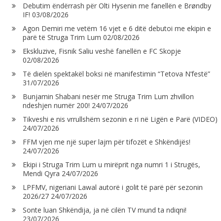
Debutim ëndërrash për Olti Hysenin me fanellën e Brøndby
IF!
03/08/2026
Agon Demiri me vetëm 16 vjet e 6 ditë debutoi me ekipin e
parë të Struga Trim Lum
02/08/2026
Ekskluzive, Fisnik Saliu veshë fanellën e FC Skopje
02/08/2026
Të dielën spektakël boksi në manifestimin “Tetova N’festë”
31/07/2026
Bunjamin Shabani nesër me Struga Trim Lum zhvillon
ndeshjen numër 200!
24/07/2026
Tikveshi e nis vrrullshëm sezonin e ri në Ligën e Parë (VIDEO)
24/07/2026
FFM vjen me një super lajm për tifozët e Shkëndijës!
24/07/2026
Ekipi i Struga Trim Lum u mirëprit nga numri 1 i Strugës,
Mendi Qyra
24/07/2026
LPFMV, nigeriani Lawal autorë i golit të parë për sezonin
2026/27
24/07/2026
Sonte luan Shkëndija, ja në cilën TV mund ta ndiqni!
23/07/2026