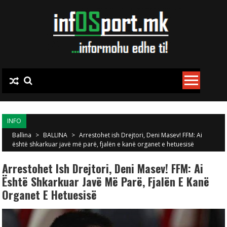
Skip to content
INFO
Ballina
>
BALLINA
>
Arrestohet ish Drejtori, Deni Masev! FFM: Ai
është shkarkuar javë më parë, fjalën e kanë organet e hetuesisë
Arrestohet Ish Drejtori, Deni Masev! FFM: Ai
Është Shkarkuar Javë Më Parë, Fjalën E Kanë
Organet E Hetuesisë