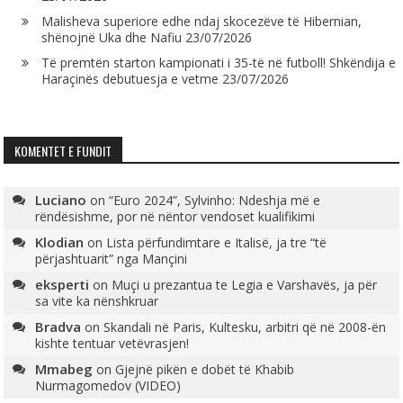
Malisheva superiore edhe ndaj skocezëve të Hibernian,
shënojnë Uka dhe Nafiu
23/07/2026
Të premtën starton kampionati i 35-të në futboll! Shkëndija e
Haraçinës debutuesja e vetme
23/07/2026
KOMENTET E FUNDIT
Luciano
on
“Euro 2024”, Sylvinho: Ndeshja më e
rëndësishme, por në nëntor vendoset kualifikimi
Klodian
on
Lista përfundimtare e Italisë, ja tre “të
përjashtuarit” nga Mançini
eksperti
on
Muçi u prezantua te Legia e Varshavës, ja për
sa vite ka nënshkruar
Bradva
on
Skandali në Paris, Kultesku, arbitri që në 2008-ën
kishte tentuar vetëvrasjen!
Mmabeg
on
Gjejnë pikën e dobët të Khabib
Nurmagomedov (VIDEO)