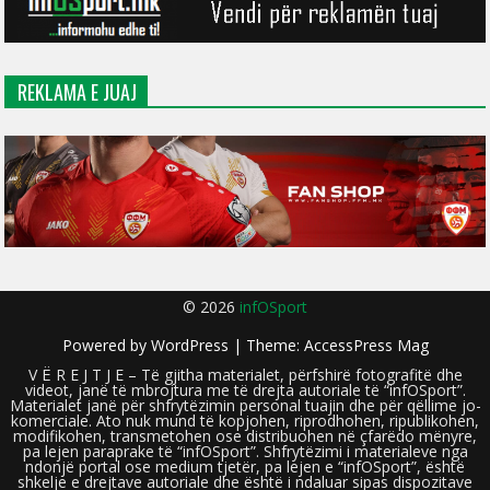
REKLAMA E JUAJ
© 2026
infOSport
Powered by
WordPress
| Theme:
AccessPress Mag
V Ë R E J T J E – Të gjitha materialet, përfshirë fotografitë dhe
videot, janë të mbrojtura me të drejta autoriale të “infOSport”.
Materialet janë për shfrytëzimin personal tuajin dhe për qëllime jo-
komerciale. Ato nuk mund të kopjohen, riprodhohen, ripublikohen,
modifikohen, transmetohen ose distribuohen në çfarëdo mënyre,
pa lejen paraprake të “infOSport”. Shfrytëzimi i materialeve nga
ndonjë portal ose medium tjetër, pa lejen e “infOSport”, është
shkelje e drejtave autoriale dhe është i ndaluar sipas dispozitave